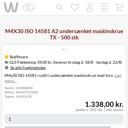
Mangler chatten?
Ret samtykke!
M4X30 ISO 14581 A2 undersænket maskinskrue
TX - 500 stk
Skaffevare
GLS Pakkeshop 39,00 kr. (leveres tirsdag d. 18/8 - lørdag d. 22/8)
Se alle fragtmetoder
M4x30 ISO 14581 rustfri undersænket maskinskrue med torx.
Læs
Metode
Pris
Leveres
mere…
Tirsdag d. 18/8
GLS Pakkeshop
39,00 kr.
- lørdag d. 22/8
Varenr.:
2210804030
EAN nr.:
4043377115829
Tirsdag d. 18/8
GLS
Typenr.:
1458124 30
49,00 kr.
-
Hjemmelevering
1.338,00 kr.
mandag d. 24/8
Tirsdag d. 18/8
pakke á 500 stk.
|
inkl. moms
GLS Erhverv
49,00 kr.
-
mandag d. 24/8
Click&Collect i