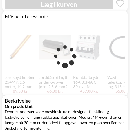
Mandag d. 17/8
Læg i kurven
Svenstrup
0,00 kr.
- fredag d. 21/8
(9230)
Måske interessant?
Jordspyd kobber
Jorddåse 616, til
Kombiafbryder
Wavin
254MY, 1,5
under og over
16A 30MA C
teleskop-/dæ
meter, 14,2 mm
jord, 2,5-6 mm2
3P+N 4M
ing, 315 mm
89,50 kr.
66,00 kr.
457,00 kr.
55,00 kr
Beskrivelse
Om produktet
Denne undersænkede maskinskrue er designet til pålidelig
fastgørelse i en lang række applikationer. Med sit M4-gevind og en
længde på 30 mm er den ideel til opgaver, hvor en plan overflade er
ønskelig efter montering.