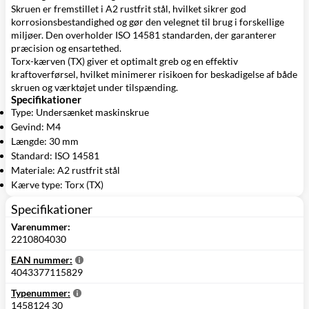
Skruen er fremstillet i A2 rustfrit stål, hvilket sikrer god
korrosionsbestandighed og gør den velegnet til brug i forskellige
miljøer. Den overholder ISO 14581 standarden, der garanterer
præcision og ensartethed.
Torx-kærven (TX) giver et optimalt greb og en effektiv
kraftoverførsel, hvilket minimerer risikoen for beskadigelse af både
skruen og værktøjet under tilspænding.
Specifikationer
Type: Undersænket maskinskrue
Gevind: M4
Længde: 30 mm
Standard: ISO 14581
Materiale: A2 rustfrit stål
Kærve type: Torx (TX)
Specifikationer
Varenummer:
2210804030
EAN nummer:
4043377115829
Typenummer:
1458124 30