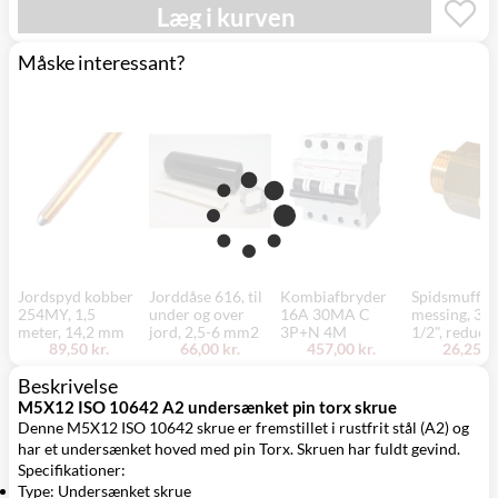
Mandag d. 17/8
Læg i kurven
Svenstrup
0,00 kr.
- fredag d. 21/8
(9230)
Måske interessant?
Jordspyd kobber
Jorddåse 616, til
Kombiafbryder
Spidsmuffe,
254MY, 1,5
under og over
16A 30MA C
messing, 3/4
meter, 14,2 mm
jord, 2,5-6 mm2
3P+N 4M
1/2", reduce
89,50 kr.
66,00 kr.
457,00 kr.
26,25 kr
Beskrivelse
M5X12 ISO 10642 A2 undersænket pin torx skrue
Denne M5X12 ISO 10642 skrue er fremstillet i rustfrit stål (A2) og
har et undersænket hoved med pin Torx. Skruen har fuldt gevind.
Specifikationer:
Type: Undersænket skrue