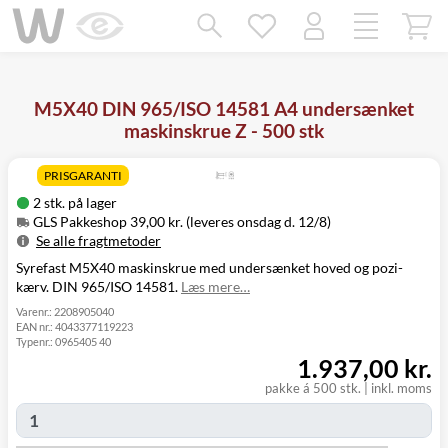
Mangler chatten?
Ret samtykke!
M5X40 DIN 965/ISO 14581 A4 undersænket
maskinskrue Z - 500 stk
PRISGARANTI
2 stk. på lager
GLS Pakkeshop 39,00 kr. (leveres onsdag d. 12/8)
Se alle fragtmetoder
Syrefast M5X40 maskinskrue med undersænket hoved og pozi-
Metode
Pris
Leveres
kærv. DIN 965/ISO 14581.
Læs mere…
GLS Pakkeshop
39,00 kr.
Onsdag d. 12/8
GLS
Varenr.:
2208905040
49,00 kr.
Onsdag d. 12/8
EAN nr.:
4043377119223
Hjemmelevering
Typenr.:
0965405 40
GLS Erhverv
49,00 kr.
Onsdag d. 12/8
1.937,00 kr.
Direkte levering
149,00 kr.
Tirsdag d. 11/8
Click&Collect i
pakke á 500 stk.
|
inkl. moms
Svenstrup
0,00 kr.
Tirsdag d. 11/8
(9230)