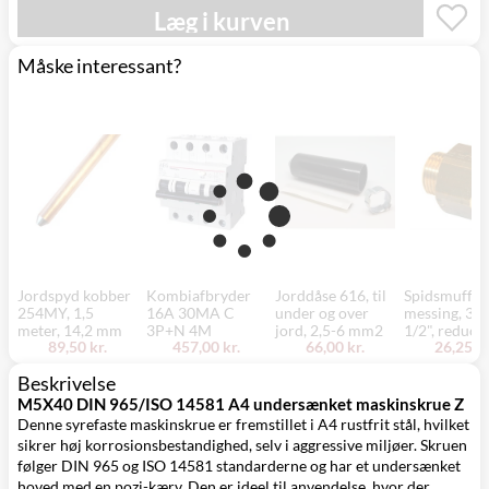
Læg i kurven
Måske interessant?
Jordspyd kobber
Kombiafbryder
Jorddåse 616, til
Spidsmuffe,
254MY, 1,5
16A 30MA C
under og over
messing, 3/4
meter, 14,2 mm
3P+N 4M
jord, 2,5-6 mm2
1/2", reduce
89,50 kr.
457,00 kr.
66,00 kr.
26,25 kr
Beskrivelse
M5X40 DIN 965/ISO 14581 A4 undersænket maskinskrue Z
Denne syrefaste maskinskrue er fremstillet i A4 rustfrit stål, hvilket
sikrer høj korrosionsbestandighed, selv i aggressive miljøer. Skruen
følger DIN 965 og ISO 14581 standarderne og har et undersænket
hoved med en pozi-kærv. Den er ideel til anvendelse, hvor der