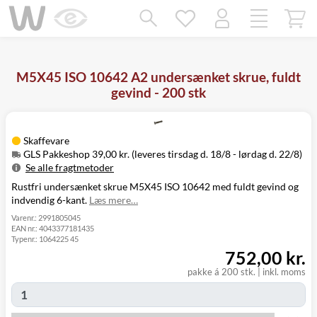
Mangler chatten?
Ret samtykke!
M5X45 ISO 10642 A2 undersænket skrue, fuldt
gevind - 200 stk
Skaffevare
GLS Pakkeshop 39,00 kr. (leveres tirsdag d. 18/8 - lørdag d. 22/8)
Se alle fragtmetoder
Rustfri undersænket skrue M5X45 ISO 10642 med fuldt gevind og
Metode
Pris
Leveres
indvendig 6-kant.
Læs mere…
Tirsdag d. 18/8
GLS Pakkeshop
39,00 kr.
- lørdag d. 22/8
Varenr.:
2991805045
EAN nr.:
4043377181435
Tirsdag d. 18/8
GLS
Typenr.:
1064225 45
49,00 kr.
-
Hjemmelevering
752,00 kr.
mandag d. 24/8
Tirsdag d. 18/8
pakke á 200 stk.
|
inkl. moms
GLS Erhverv
49,00 kr.
-
mandag d. 24/8
Click&Collect i