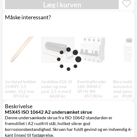
Mandag d. 17/8
Læg i kurven
Svenstrup
0,00 kr.
- fredag d. 21/8
(9230)
Måske interessant?
Jordspyd kobber
Jorddåse 616, til
Kombiafbryder
Bera loddev
254MY, 1,5
under og over
16A 30MA C
koncentrere
meter, 14,2 mm
jord, 2,5-6 mm2
3P+N 4M
med pensel,
89,50 kr.
66,00 kr.
457,00 kr.
49,00 kr
ml
Beskrivelse
M5X45 ISO 10642 A2 undersænket skrue
Denne undersænkede skrue fra ISO 10642-standarden er
fremstillet i A2 rustfrit stål, hvilket sikrer god
korrosionsbestandighed. Skruen har fuldt gevind og en indvendig 6-
kant (insex) til fastgørelse.