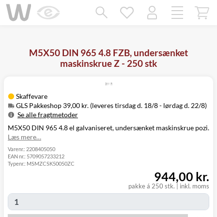
Mangler chatten?
Ret samtykke!
M5X50 DIN 965 4.8 FZB, undersænket
maskinskrue Z - 250 stk
Skaffevare
GLS Pakkeshop 39,00 kr. (leveres tirsdag d. 18/8 - lørdag d. 22/8)
Se alle fragtmetoder
M5X50 DIN 965 4.8 el galvaniseret, undersænket maskinskrue pozi.
Metode
Pris
Leveres
Læs mere…
Tirsdag d. 18/8
GLS Pakkeshop
39,00 kr.
- lørdag d. 22/8
Varenr.:
2208405050
EAN nr.:
5709057233212
Tirsdag d. 18/8
GLS
Typenr.:
MSMZCSK50050ZC
49,00 kr.
-
Hjemmelevering
944,00 kr.
mandag d. 24/8
Tirsdag d. 18/8
pakke á 250 stk.
|
inkl. moms
GLS Erhverv
49,00 kr.
-
mandag d. 24/8
Click&Collect i