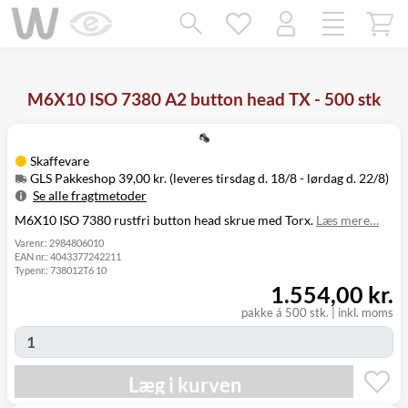
Mangler chatten?
Ret samtykke!
M6X10 ISO 7380 A2 button head TX - 500 stk
Skaffevare
GLS Pakkeshop 39,00 kr. (leveres tirsdag d. 18/8 - lørdag d. 22/8)
Se alle fragtmetoder
M6X10 ISO 7380 rustfri button head skrue med Torx.
Læs mere…
Metode
Pris
Leveres
Tirsdag d. 18/8
Varenr.:
2984806010
GLS Pakkeshop
39,00 kr.
EAN nr.:
4043377242211
- lørdag d. 22/8
Typenr.:
738012T6 10
Tirsdag d. 18/8
GLS
1.554,00 kr.
49,00 kr.
-
Hjemmelevering
mandag d. 24/8
pakke á 500 stk.
|
inkl. moms
Tirsdag d. 18/8
GLS Erhverv
49,00 kr.
-
mandag d. 24/8
Læg i kurven
Click&Collect i
Mandag d. 17/8
Svenstrup
0,00 kr.
- fredag d. 21/8