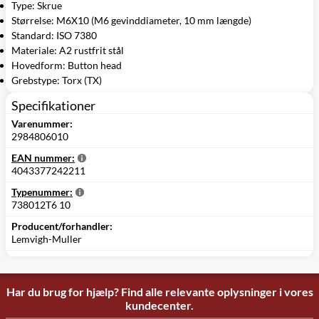
Type: Skrue
Størrelse: M6X10 (M6 gevinddiameter, 10 mm længde)
Standard: ISO 7380
Materiale: A2 rustfrit stål
Hovedform: Button head
Grebstype: Torx (TX)
Specifikationer
Varenummer:
2984806010
EAN nummer:
4043377242211
Typenummer:
738012T6 10
Producent/forhandler:
Lemvigh-Muller
Har du brug for hjælp? Find alle relevante oplysninger i vores
kundecenter.