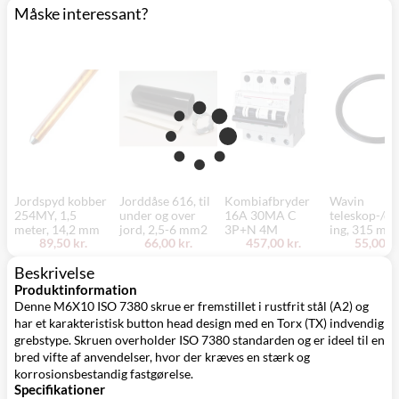
(9230)
Måske interessant?
Jordspyd kobber
Jorddåse 616, til
Kombiafbryder
Wavin
254MY, 1,5
under og over
16A 30MA C
teleskop-/dæ
meter, 14,2 mm
jord, 2,5-6 mm2
3P+N 4M
ing, 315 mm
89,50 kr.
66,00 kr.
457,00 kr.
55,00 kr
Beskrivelse
Produktinformation
Denne M6X10 ISO 7380 skrue er fremstillet i rustfrit stål (A2) og
har et karakteristisk button head design med en Torx (TX) indvendig
grebstype. Skruen overholder ISO 7380 standarden og er ideel til en
bred vifte af anvendelser, hvor der kræves en stærk og
korrosionsbestandig fastgørelse.
Specifikationer