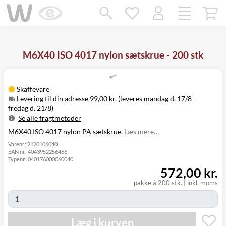
Mangler chatten?
Ret samtykke!
M6X40 ISO 4017 nylon sætskrue - 200 stk
Skaffevare
Levering til din adresse 99,00 kr. (leveres mandag d. 17/8 -
fredag d. 21/8)
Se alle fragtmetoder
M6X40 ISO 4017 nylon PA sætskrue.
Læs mere…
Metode
Pris
Leveres
Levering til
Mandag d. 17/8
Varenr.:
2120106040
99,00 kr.
EAN nr.:
4043952256466
din adresse
- fredag d. 21/8
Typenr.:
040176000060040
Click&Collect
Mandag d. 17/8
572,00 kr.
i Svenstrup
0,00 kr.
- fredag d. 21/8
(9230)
pakke á 200 stk.
|
inkl. moms
Læg i kurven