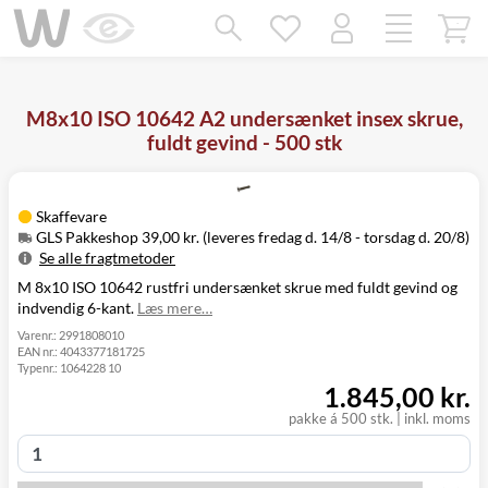
Mangler chatten?
Ret samtykke!
M8x10 ISO 10642 A2 undersænket insex skrue,
fuldt gevind - 500 stk
Skaffevare
GLS Pakkeshop 39,00 kr. (leveres fredag d. 14/8 - torsdag d. 20/8)
Se alle fragtmetoder
M 8x10 ISO 10642 rustfri undersænket skrue med fuldt gevind og
Metode
Pris
Leveres
indvendig 6-kant.
Læs mere…
Fredag d. 14/8
GLS Pakkeshop
39,00 kr.
-
Varenr.:
2991808010
EAN nr.:
4043377181725
torsdag d. 20/8
Typenr.:
1064228 10
Fredag d. 14/8
GLS
1.845,00 kr.
49,00 kr.
-
Hjemmelevering
torsdag d. 20/8
pakke á 500 stk. | inkl. moms
Fredag d. 14/8
GLS Erhverv
49,00 kr.
-
torsdag d. 20/8