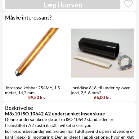
Læg i kurven
Click&Collect i
Torsdag d. 13/8
Svenstrup
0,00 kr.
-
(9230)
onsdag d. 19/8
Måske interessant?
Jordspyd kobber 254MY, 1,5
Jorddåse 616, til under og over
K
meter, 14,2 mm
jord, 2,5-6 mm2
89,50 kr.
66,00 kr.
Beskrivelse
M8x10 ISO 10642 A2 undersænket insex skrue
Denne undersænkede skrue fra ISO 10642 standarden er
fremstillet i A2 rustfrit stål, hvilket sikrer god
korrosionsbestandighed. Skruen har fuldt gevind og en indvendig 6-
kant (insex) til montering. Den er ideel til applikationer, hvor en glat