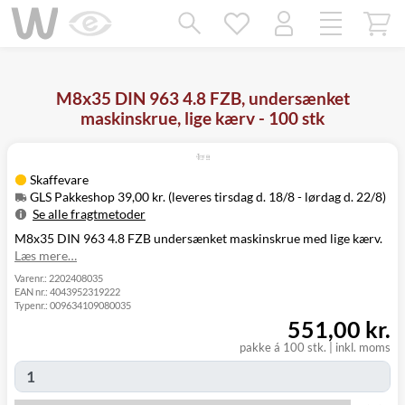
Mangler chatten?
Ret samtykke!
M8x35 DIN 963 4.8 FZB, undersænket
maskinskrue, lige kærv - 100 stk
Skaffevare
GLS Pakkeshop 39,00 kr. (leveres tirsdag d. 18/8 - lørdag d. 22/8)
Se alle fragtmetoder
M8x35 DIN 963 4.8 FZB undersænket maskinskrue med lige kærv.
Metode
Pris
Leveres
Læs mere…
Tirsdag d. 18/8
GLS Pakkeshop
39,00 kr.
- lørdag d. 22/8
Varenr.:
2202408035
EAN nr.:
4043952319222
Tirsdag d. 18/8
GLS
Typenr.:
009634109080035
49,00 kr.
-
Hjemmelevering
551,00 kr.
mandag d. 24/8
Tirsdag d. 18/8
pakke á 100 stk.
|
inkl. moms
GLS Erhverv
49,00 kr.
-
mandag d. 24/8
Click&Collect i