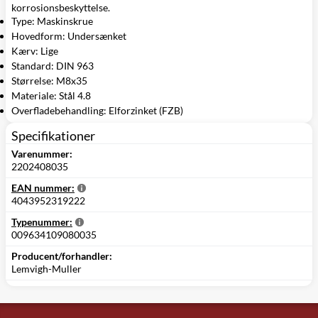
korrosionsbeskyttelse.
Type: Maskinskrue
Hovedform: Undersænket
Kærv: Lige
Standard: DIN 963
Størrelse: M8x35
Materiale: Stål 4.8
Overfladebehandling: Elforzinket (FZB)
Specifikationer
Varenummer:
2202408035
EAN nummer:
4043952319222
Typenummer:
009634109080035
Producent/forhandler:
Lemvigh-Muller