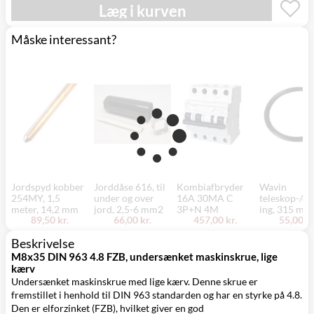
Mandag d. 17/8
Læg i kurven
Svenstrup
0,00 kr.
- fredag d. 21/8
(9230)
Måske interessant?
Jordspyd kobber
Jorddåse 616, til
Kombiafbryder
Wavin
254MY, 1,5
under og over
16A 30MA C
teleskop-/dæ
meter, 14,2 mm
jord, 2,5-6 mm2
3P+N 4M
ing, 315 mm
89,50 kr.
66,00 kr.
457,00 kr.
55,00 kr
Beskrivelse
M8x35 DIN 963 4.8 FZB, undersænket maskinskrue, lige
kærv
Undersænket maskinskrue med lige kærv. Denne skrue er
fremstillet i henhold til DIN 963 standarden og har en styrke på 4.8.
Den er elforzinket (FZB), hvilket giver en god