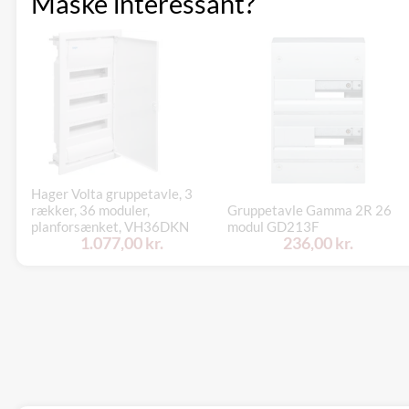
Måske interessant?
Hager Volta gruppetavle, 3
rækker, 36 moduler,
Gruppetavle Gamma 2R 26
planforsænket, VH36DKN
modul GD213F
1.077,00 kr.
236,00 kr.