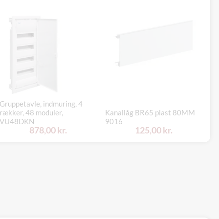
Gruppetavle, indmuring, 4
Gr
rækker, 48 moduler,
Kanallåg BR65 plast 80MM
mo
VU48DKN
9016
50
878,00 kr.
125,00 kr.
Ha