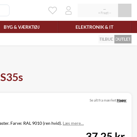
BYG & VÆRKTØJ
ELEKTRONIK & IT
TILBUD
OUTLET
 S35s
Se alt fra mærket
Hager
ster. Farve: RAL 9010 (ren hvid).
Læs mere…
37,25 kr.