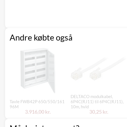
Andre købte også
DELTACO modulkabel,
Tavle FWB42P 650/550/161
6P4C(RJ11) til 6P4C(RJ11),
96M
10m, hvid
3.916,00 kr.
30,25 kr.