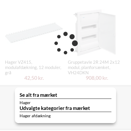
Hager VZ415,
Gruppetavle 2R 24M 2x12
modulafdækning, 12 moduler,
modul, planforsænket,
grå
VH24DKN
42,50 kr.
908,00 kr.
Se alt fra mærket
Hager
Udvalgte kategorier fra mærket
Hager afdækning