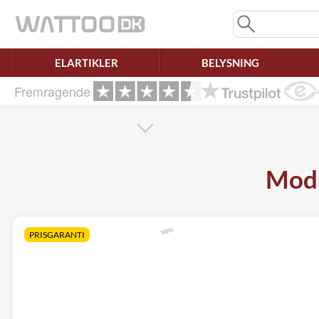
Mangler chatten?
Ret samtykke!
ELARTIKLER
BELYSNING
Fremragende
Modu
PRISGARANTI