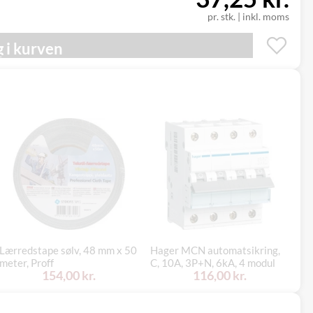
pr. stk.
|
inkl. moms
 i kurven
Lærredstape sølv, 48 mm x 50
Hager MCN automatsikring,
Gr
meter, Proff
C, 10A, 3P+N, 6kA, 4 modul
pl
154,00 kr.
116,00 kr.