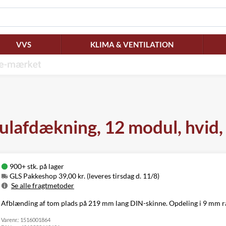
VVS
KLIMA & VENTILATION
lafdækning, 12 modul, hvid,
900+ stk. på lager
GLS Pakkeshop 39,00 kr. (leveres tirsdag d. 11/8)
Se alle fragtmetoder
Metode
Pris
Leveres
Afblænding af tom plads på 219 mm lang DIN-skinne. Opdeling i 9 mm ra
GLS Pakkeshop
39,00 kr.
Tirsdag d. 11/8
Varenr.:
GLS
1516001864
49,00 kr.
Tirsdag d. 11/8