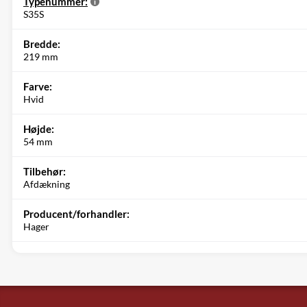
Typenummer:
S35S
Bredde:
219 mm
Farve:
Hvid
Højde:
54 mm
Tilbehør:
Afdækning
Producent/forhandler:
Hager