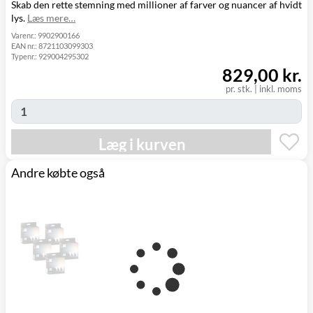
Skab den rette stemning med millioner af farver og nuancer af hvidt
GLS Pakkeshop
39,00 kr.
I morgen
lys.
Læs mere…
GLS
49,00 kr.
Mandag d. 10/8
Hjemmelevering
Varenr.:
9902900166
EAN nr.:
8721103099303
GLS Erhverv
49,00 kr.
Mandag d. 10/8
Typenr.:
929004295302
Click&Collect i
829,00 kr.
Svenstrup
0,00 kr.
I dag
(9230)
pr. stk.
|
inkl. moms
Læg i kurven
Andre købte også