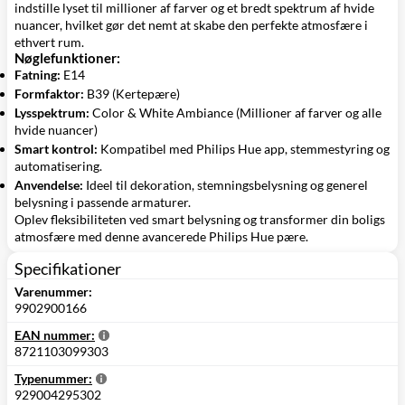
indstille lyset til millioner af farver og et bredt spektrum af hvide
nuancer, hvilket gør det nemt at skabe den perfekte atmosfære i
ethvert rum.
Nøglefunktioner:
Fatning:
E14
Formfaktor:
B39 (Kertepære)
Lysspektrum:
Color & White Ambiance (Millioner af farver og alle
hvide nuancer)
Smart kontrol:
Kompatibel med Philips Hue app, stemmestyring og
automatisering.
Anvendelse:
Ideel til dekoration, stemningsbelysning og generel
belysning i passende armaturer.
Oplev fleksibiliteten ved smart belysning og transformer din boligs
atmosfære med denne avancerede Philips Hue pære.
Specifikationer
Varenummer:
9902900166
EAN nummer:
8721103099303
Typenummer:
929004295302