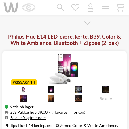
Mangler chatten?
Ret samtykke!
…
Philips Hue E14 LED-pære, kerte, B39, Color &
White Ambiance, Bluetooth + Zigbee (2-pak)
PRISGARANTI
Se alle
6 stk. på lager
GLS Pakkeshop 39,00 kr. (leveres i morgen)
Se alle fragtmetoder
Philips Hue E14 kertepære (B39) med Color & White Ambiance.
Metode
Pris
Leveres