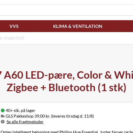
VVS
KLIMA & VENTILATION
27 A60 LED-pære, Color & Wh
Zigbee + Bluetooth (1 stk)
40+ stk. på lager
GLS Pakkeshop 39,00 kr. (leveres tirsdag d. 11/8)
Se alle fragtmetoder
Metode
Pris
Leveres
Oplev intelligent belysning med Philips Hue Essential. Juster farver og h