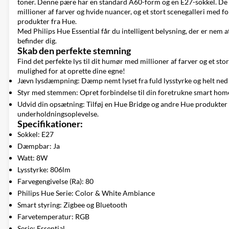
toner. Denne pære har en standard A60-form og en E27-sokkel. De e
millioner af farver og hvide nuancer, og et stort scenegalleri med 
produkter fra Hue.
Med Philips Hue Essential får du intelligent belysning, der er nem a
befinder dig.
Skab den perfekte stemning
Find det perfekte lys til dit humør med millioner af farver og et sto
mulighed for at oprette dine egne!
Jævn lysdæmpning: Dæmp nemt lyset fra fuld lysstyrke og helt ned
Styr med stemmen: Opret forbindelse til din foretrukne smart hom
Udvid din opsætning: Tilføj en Hue Bridge og andre Hue produkter f
underholdningsoplevelse.
Specifikationer:
Sokkel: E27
Dæmpbar: Ja
Watt: 8W
Lysstyrke: 806lm
Farvegengivelse (Ra): 80
Philips Hue Serie: Color & White Ambiance
Smart styring: Zigbee og Bluetooth
Farvetemperatur: RGB
Serie: Essential