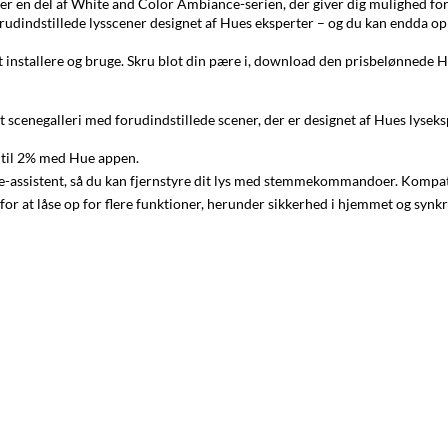
r en del af White and Color Ambiance-serien, der giver dig mulighed for
forudindstillede lysscener designet af Hues eksperter – og du kan endda o
t installere og bruge. Skru blot din pære i, download den prisbelønnede Hu
rt scenegalleri med forudindstillede scener, der er designet af Hues lyseks
 til 2% med Hue appen.
e-assistent, så du kan fjernstyre dit lys med stemmekommandoer. Kompa
or at låse op for flere funktioner, herunder sikkerhed i hjemmet og synk