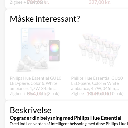
789,00 kr.
327,00 kr.
Zigbee + Bluetooth
Måske interessant?
Philips Hue Essential GU10
Philips Hue Essential GU10
LED-pære, Color & White
LED-pære, Color & White
ambiance, 4,7W, 345lm,
ambiance, 4,7W, 345lm,
354,00 kr.
1.149,00 kr.
Zigbee + Bluetooth (3 pak)
Zigbee + Bluetooth (10 pak)
Beskrivelse
Opgrader din belysning med Philips Hue Essential
Træd ind i en verden af intelligent belysning med disse Philips Hue 