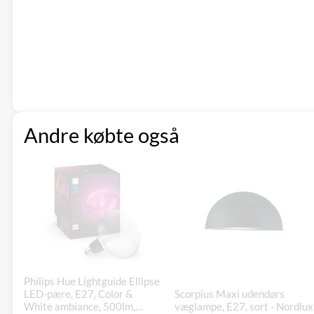
Andre købte også
Philips Hue Lightguide Ellipse
LED-pære, E27, Color &
Scorpius Maxi udendørs
White ambiance, 500lm,
væglampe, E27, sort - Nordlux