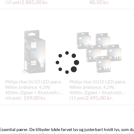
1.885,00 kr.
40,50 kr.
(10 pak)
Philips Hue GU10 LED-pære,
Philips Hue GU10 LED-pære,
White ambiance, 4,2W,
White ambiance, 4,2W,
400lm, Zigbee + Bluetooth (1
400lm, Zigbee + Bluetooth
199,00 kr.
2.495,00 kr.
stk/pak)
(15 pak)
Essential pærer. De tilbyder både farvet lys og justerbart hvidt lys, som d