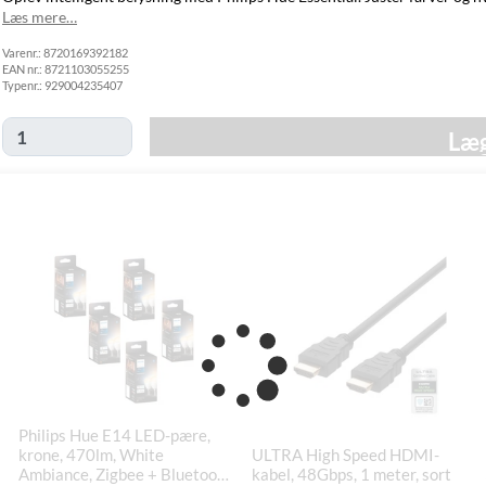
GLS Pakkeshop
39,00 kr.
Tirsdag d. 11/8
Læs mere…
GLS
49,00 kr.
Tirsdag d. 11/8
Varenr.:
Hjemmelevering
8720169392182
EAN nr.:
8721103055255
GLS Erhverv
49,00 kr.
Tirsdag d. 11/8
Typenr.:
929004235407
Click&Collect i
Svenstrup
0,00 kr.
Mandag d. 10/8
Læg
(9230)
Philips Hue E14 LED-pære,
krone, 470lm, White
ULTRA High Speed HDMI-
Ambiance, Zigbee + Bluetooth
kabel, 48Gbps, 1 meter, sort