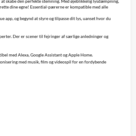
 at skabe den perfekte stemning. Med øjeblikkelig lysdæmpning,
prette dine egne! Essential-pærerne er kompatible med alle
e app, og begynd at styre og tilpasse dit lys, uanset hvor du
perter. Der er scener til fejringer af særlige anledninger og
tibel med Alexa, Google Assistant og Apple Home.
ronisering med musik, film og videospil for en fordybende