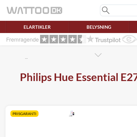
Mangler chatten?
Ret samtykke!
ELARTIKLER
BELYSNING
Fremragende
…
Philips Hue Essential E
PRISGARANTI