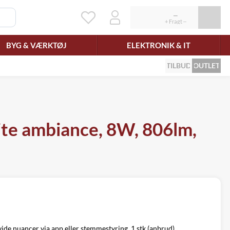
BYG & VÆRKTØJ
ELEKTRONIK & IT
TILBUD
OUTLET
ite ambiance, 8W, 806lm,
vide nuancer via app eller stemmestyring. 1 stk (anbrud)