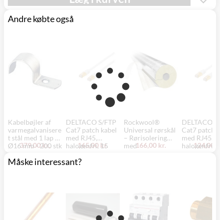
Andre købte også
Kabelbøjler af
DELTACO S/FTP
Rockwool®
DELTACO S
varmegalvanisere
Cat7 patch kabel
Universal rørskål
Cat7 patch k
t stål med 1 lap til
med RJ45,
– Rørisolering
med RJ45,
379,00 kr.
165,00 kr.
166,00 kr.
124,00 k
Ø16 mm - 200 stk
halogenfri, 15
med
halogenfri, 
meter, hvid
aluminiumsfolie,
meter, hvid
Måske interessant?
slids og tape, 28
mm indv.
diameter, 50 mm
isolering, sølv, 1
meter