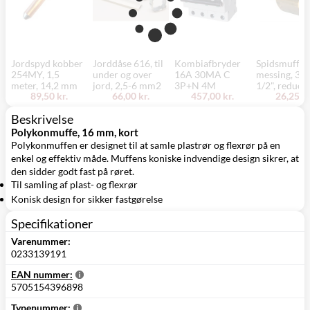
Jordspyd kobber
Jorddåse 616, til
Kombiafbryder
Spidsmuffe,
254MY, 1,5
under og over
16A 30MA C
messing, 3/4
meter, 14,2 mm
jord, 2,5-6 mm2
3P+N 4M
1/2", reduce
89,50 kr.
66,00 kr.
457,00 kr.
26,25 kr
Beskrivelse
Polykonmuffe, 16 mm, kort
Polykonmuffen er designet til at samle plastrør og flexrør på en
enkel og effektiv måde. Muffens koniske indvendige design sikrer, at
den sidder godt fast på røret.
Til samling af plast- og flexrør
Konisk design for sikker fastgørelse
Specifikationer
Varenummer:
0233139191
EAN nummer:
5705154396898
Typenummer: