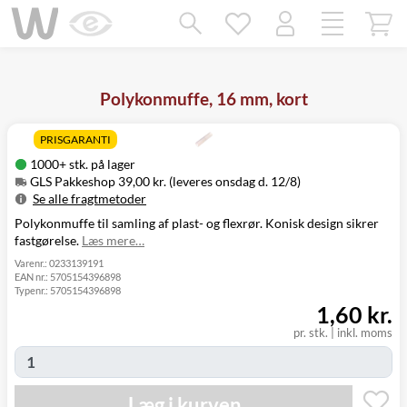
Mangler chatten?
Ret samtykke!
Polykonmuffe, 16 mm, kort
PRISGARANTI
1000+ stk. på lager
GLS Pakkeshop 39,00 kr. (leveres onsdag d. 12/8)
Se alle fragtmetoder
Polykonmuffe til samling af plast- og flexrør. Konisk design sikrer
Metode
Pris
Leveres
fastgørelse.
Læs mere…
GLS Pakkeshop
39,00 kr.
Onsdag d. 12/8
GLS
Varenr.:
0233139191
49,00 kr.
Onsdag d. 12/8
EAN nr.:
5705154396898
Hjemmelevering
Typenr.:
5705154396898
GLS Erhverv
49,00 kr.
Onsdag d. 12/8
1,60 kr.
Direkte levering
149,00 kr.
Tirsdag d. 11/8
Click&Collect i
pr. stk.
|
inkl. moms
Svenstrup
0,00 kr.
Tirsdag d. 11/8
(9230)
Læg i kurven