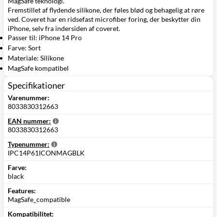
MagSafe teknologi.
Fremstillet af flydende silikone, der føles blød og behagelig at røre
ved. Coveret har en ridsefast microfiber foring, der beskytter din
iPhone, selv fra indersiden af coveret.
Passer til: iPhone 14 Pro
Farve: Sort
Materiale: Silikone
MagSafe kompatibel
Specifikationer
Varenummer:
8033830312663
EAN nummer:
8033830312663
Typenummer:
IPC14P61ICONMAGBLK
Farve:
black
Features:
MagSafe_compatible
Kompatibilitet: