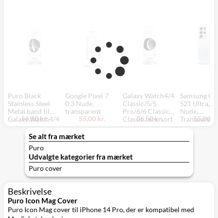
Puro Black
Google Pixel 7
Galaxy Watch4/4
Samsung Ga
Stainless Steel
0.3 Nude,
Classic/5/5
S21 Ultra, 0,
Metal band til
transparent
Pro/6/6 Classic/7
Nude,
56,50 kr.
55,00 kr.
56,50 kr.
55,00 kr
Galaxy Watch4/4
Classic rem, sort
Transparent
Classic/5/5
- Puro
Pro/6/6 Classic/7
Se alt fra mærket
Puro
Udvalgte kategorier fra mærket
Puro cover
Beskrivelse
Puro Icon Mag Cover
Puro Icon Mag cover til iPhone 14 Pro, der er kompatibel med