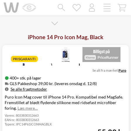
Mangler chatten?
Ret samtykke!
iPhone 14 Pro Icon Mag, Black
PRISGARANTI
Se alt fra mærket
Puro
400+ stk. på lager
GLS Pakkeshop 39,00 kr. (leveres onsdag d. 12/8)
Se alle fragtmetoder
Puro Icon Mag cover til iPhone 14 Pro. Kompatibel med MagSafe.
Metode
Pris
Leveres
Fremstillet af blødt flydende silikone med ridsefast microfiber
GLS Pakkeshop
39,00 kr.
Onsdag d. 12/8
foring.
Læs mere…
GLS
49,00 kr.
Onsdag d. 12/8
Hjemmelevering
Varenr.:
8033830312663
EAN nr.:
8033830312663
GLS Erhverv
49,00 kr.
Onsdag d. 12/8
Typenr.:
IPC14P61ICONMAGBLK
Click&Collect i