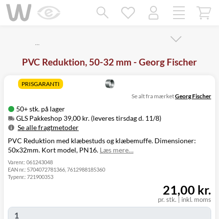
Mangler chatten?
Ret samtykke!
…
PVC Reduktion, 50-32 mm - Georg Fischer
PRISGARANTI
Se alt fra mærket
Georg Fischer
50+ stk. på lager
GLS Pakkeshop 39,00 kr. (leveres tirsdag d. 11/8)
Se alle fragtmetoder
PVC Reduktion med klæbestuds og klæbemuffe. Dimensioner:
Metode
Pris
Leveres
50x32mm. Kort model, PN16.
Læs mere…
GLS Pakkeshop
39,00 kr.
Tirsdag d. 11/8
GLS
Varenr.:
061243048
49,00 kr.
Tirsdag d. 11/8
EAN nr.:
5704072781366, 7612988185360
Hjemmelevering
Typenr.:
721900353
GLS Erhverv
49,00 kr.
Tirsdag d. 11/8
21,00 kr.
Direkte levering
149,00 kr.
Mandag d. 10/8
Click&Collect i
pr. stk.
|
inkl. moms
Svenstrup
0,00 kr.
Mandag d. 10/8
(9230)