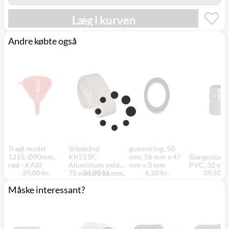
Læg i kurven
Andre købte også
Tragt model
Slibebånd
gummiring, 50
1215, Ø90mm,
KK511F,
mm, 56 mm x 47
Slangestuds,
rød - KABI
Aluminium oxid,
mm x 3 mm
PVC, 32 mm
29,00 kr.
33,00 kr.
6,20 kr.
29,50 kr
75 mm x 533 mm,
K60
Måske interessant?