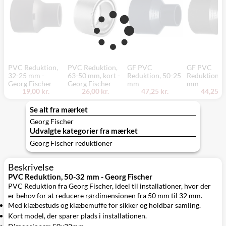
PVC Reduktion,
PVC Reduktion,
GF PVC
GF PVC
32-25 mm -
63-50 mm, kort -
Reduktion, 50-25
Reduktion, 
Georg Fischer
Georg Fischer
mm
mm
19,00 kr.
26,00 kr.
47,25 kr.
44,25 kr
Se alt fra mærket
Georg Fischer
Udvalgte kategorier fra mærket
Georg Fischer reduktioner
Beskrivelse
PVC Reduktion, 50-32 mm - Georg Fischer
PVC Reduktion fra Georg Fischer, ideel til installationer, hvor der
er behov for at reducere rørdimensionen fra 50 mm til 32 mm.
Med klæbestuds og klæbemuffe for sikker og holdbar samling.
Kort model, der sparer plads i installationen.