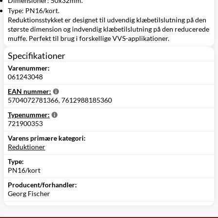
Dimensioner: 50x32mm.
Type: PN16/kort.
Reduktionsstykket er designet til udvendig klæbetilslutning på den
største dimension og indvendig klæbetilslutning på den reducerede
muffe. Perfekt til brug i forskellige VVS-applikationer.
Specifikationer
Varenummer:
061243048
EAN nummer:
5704072781366, 7612988185360
Typenummer:
721900353
Varens primære kategori:
Reduktioner
Type:
PN16/kort
Producent/forhandler:
Georg Fischer