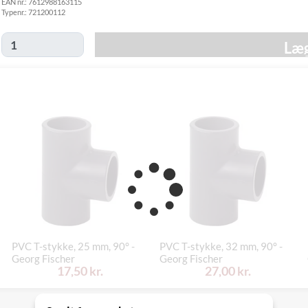
EAN nr.:
7612988163115
Tirsdag d. 18/8
GLS
Typenr.:
721200112
49,00 kr.
-
Hjemmelevering
mandag d. 24/8
Læg
Tirsdag d. 18/8
GLS Erhverv
49,00 kr.
-
mandag d. 24/8
Click&Collect i
Mandag d. 17/8
Svenstrup
0,00 kr.
- fredag d. 21/8
(9230)
PVC T-stykke, 25 mm, 90° -
PVC T-stykke, 32 mm, 90° -
Georg Fischer
Georg Fischer
17,50 kr.
27,00 kr.