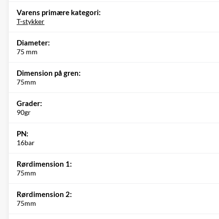
Varens primære kategori:
T-stykker
Diameter:
75 mm
Dimension på gren:
75mm
Grader:
90gr
PN:
16bar
Rørdimension 1:
75mm
Rørdimension 2:
75mm