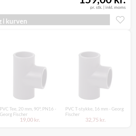
pr. stk.
|
inkl. moms
 i kurven
PVC Tee, 20 mm, 90°, PN16 -
PVC T-stykke, 16 mm - Georg
Georg Fischer
Fischer
GF
19,00 kr.
32,75 kr.