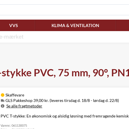
VVS
KLIMA & VENTILATION
-stykke PVC, 75 mm, 90°, PN
Skaffevare
GLS Pakkeshop 39,00 kr. (leveres tirsdag d. 18/8 - lørdag d. 22/8)
Se alle fragtmetoder
Metode
Pris
Leveres
PVC T-stykke: En økonomisk og alsidig løsning med fremragende kemisk r
Tirsdag d. 18/8
GLS Pakkeshop
39,00 kr.
Varenr.:
061130075
- lørdag d. 22/8