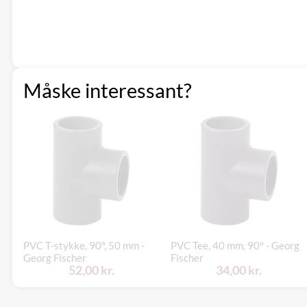
Måske interessant?
PVC T-stykke, 90°, 50 mm -
PVC Tee, 40 mm, 90° - Georg
Georg Fischer
Fischer
52,00 kr.
34,00 kr.