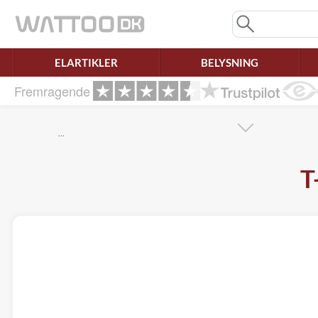
Mangler chatten?
Ret samtykke!
ELARTIKLER
BELYSNING
Fremragende
…
T