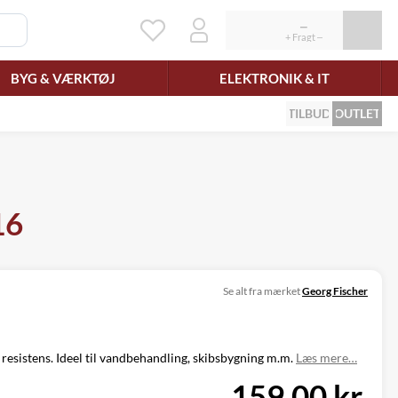
BYG & VÆRKTØJ
ELEKTRONIK & IT
TILBUD
OUTLET
16
Se alt fra mærket
Georg Fischer
esistens. Ideel til vandbehandling, skibsbygning m.m.
Læs mere…
159,00 kr.