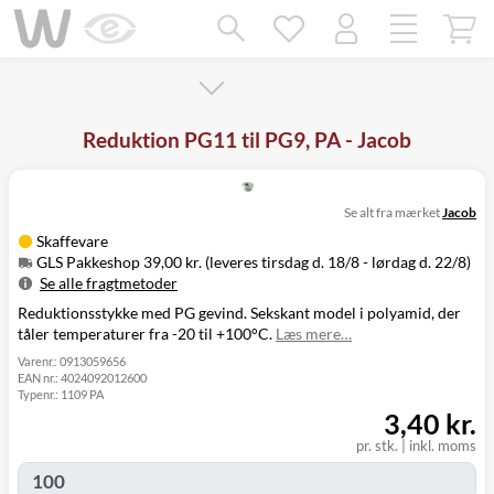
Mangler chatten?
Ret samtykke!
Reduktion PG11 til PG9, PA - Jacob
Se alt fra mærket
Jacob
Skaffevare
GLS Pakkeshop 39,00 kr. (leveres tirsdag d. 18/8 - lørdag d. 22/8)
Se alle fragtmetoder
Reduktionsstykke med PG gevind. Sekskant model i polyamid, der
Metode
Pris
Leveres
tåler temperaturer fra -20 til +100°C.
Læs mere…
Tirsdag d. 18/8
GLS Pakkeshop
39,00 kr.
- lørdag d. 22/8
Varenr.:
0913059656
EAN nr.:
4024092012600
Tirsdag d. 18/8
GLS
Typenr.:
1109 PA
49,00 kr.
-
Hjemmelevering
3,40 kr.
mandag d. 24/8
Tirsdag d. 18/8
pr. stk.
|
inkl. moms
GLS Erhverv
49,00 kr.
-
mandag d. 24/8