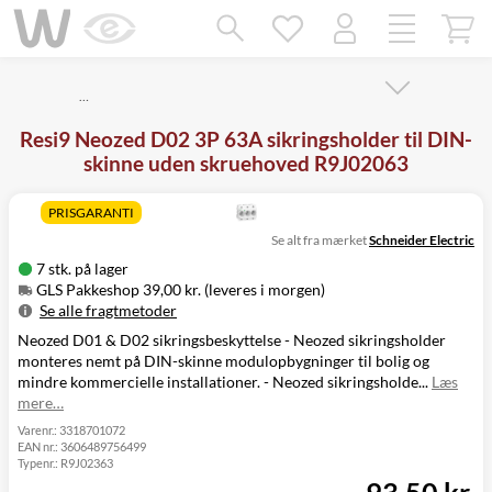
Mangler chatten?
Ret samtykke!
…
Resi9 Neozed D02 3P 63A sikringsholder til DIN-
skinne uden skruehoved R9J02063
PRISGARANTI
Se alt fra mærket
Schneider Electric
7 stk. på lager
GLS Pakkeshop 39,00 kr. (leveres i morgen)
Se alle fragtmetoder
Neozed D01 & D02 sikringsbeskyttelse - Neozed sikringsholder
Metode
Pris
Leveres
monteres nemt på DIN-skinne modulopbygninger til bolig og
GLS Pakkeshop
39,00 kr.
I morgen
mindre kommercielle installationer. - Neozed sikringsholde...
Læs
GLS
49,00 kr.
Mandag d. 10/8
mere…
Hjemmelevering
GLS Erhverv
49,00 kr.
Mandag d. 10/8
Varenr.:
3318701072
EAN nr.:
3606489756499
Click&Collect i
Typenr.:
R9J02363
Svenstrup
0,00 kr.
I dag
(9230)