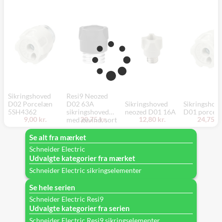
Sikringshoved
Resi9 Neozed
D02 Porcelæn
D02 63A
Sikringshoved
Sikringshov
5SH4362
sikringshoved
neozed D01 16A
D01 porcel
9,00 kr.
20,75 kr.
12,80 kr.
24,75 kr
med gevind, sort
skrue hoved.
Se alt fra mærket
Schneider Electric
Udvalgte kategorier fra mærket
Schneider Electric sikringselementer
Se hele serien
Schneider Electric Resi9
Udvalgte kategorier fra serien
Schneider Electric Resi9 sikringselementer