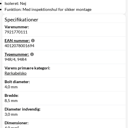
Isoleret: Nej
Funktion: Med inspektionshul for sikker montage
Specifikationer
Varenummer:
7921770111
EAN nummer:
4012078001694
Typenummer:
94R/4, 94R4
Varens primære kategori:
Rørkabelsko
Bolt diameter:
4,0 mm
Bredde:
8,5 mm
Diameter indvendig:
3,0 mm
Dimensioner:
4,0 mm²