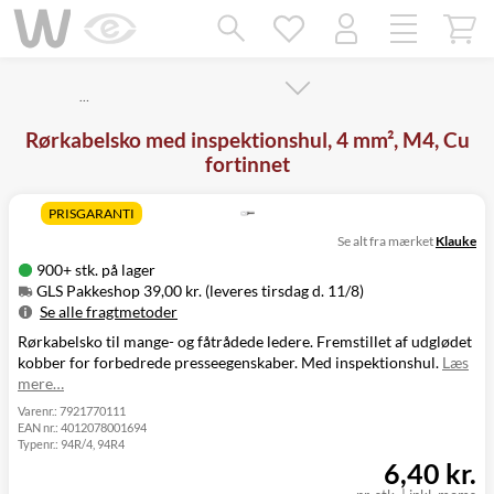
Mangler chatten?
Ret samtykke!
…
Rørkabelsko med inspektionshul, 4 mm², M4, Cu
fortinnet
PRISGARANTI
Se alt fra mærket
Klauke
900+ stk. på lager
GLS Pakkeshop 39,00 kr. (leveres tirsdag d. 11/8)
Se alle fragtmetoder
Rørkabelsko til mange- og fåtrådede ledere. Fremstillet af udglødet
Metode
Pris
Leveres
kobber for forbedrede presseegenskaber. Med inspektionshul.
Læs
GLS Pakkeshop
39,00 kr.
Tirsdag d. 11/8
mere…
GLS
49,00 kr.
Tirsdag d. 11/8
Hjemmelevering
Varenr.:
7921770111
EAN nr.:
4012078001694
GLS Erhverv
49,00 kr.
Tirsdag d. 11/8
Typenr.:
94R/4, 94R4
Direkte levering
149,00 kr.
Mandag d. 10/8
6,40 kr.
Click&Collect i
Svenstrup
0,00 kr.
Mandag d. 10/8