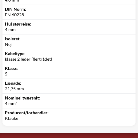
DIN Norm:
EN 60228
Hul størrelse:
4 mm
Isoleret:
Nej
Kabeltype:
klasse 2 leder (flertrådet)
Klasse:
5
Længde:
21,75 mm
Nominel tværsnit:
4 mm²
Producent/forhandler:
Klauke