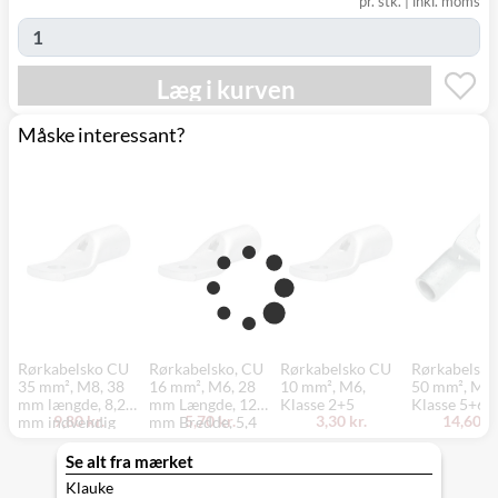
pr. stk.
|
inkl. moms
(9230)
Læg i kurven
Måske interessant?
Rørkabelsko CU
Rørkabelsko, CU
Rørkabelsko CU
Rørkabelsk
35 mm², M8, 38
16 mm², M6, 28
10 mm², M6,
50 mm², M8,
mm længde, 8,2
mm Længde, 12
Klasse 2+5
Klasse 5+6
9,80 kr.
5,70 kr.
3,30 kr.
14,60 kr
mm indvendig
mm Bredde, 5,4
diameter, 16 mm
mm Indvendig
bredde
Diameter, 6,5 mm
Se alt fra mærket
Bolt Diameter
Klauke