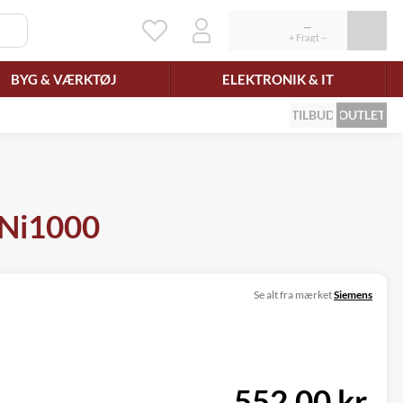
BYG & VÆRKTØJ
ELEKTRONIK & IT
TILBUD
OUTLET
-Ni1000
Se alt fra mærket
Siemens
552,00 kr.