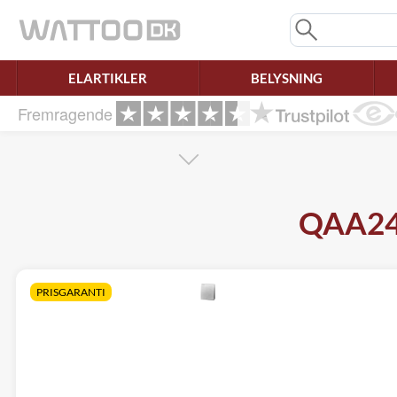
Mangler chatten?
Ret samtykke!
ELARTIKLER
BELYSNING
Fremragende
QAA24 
PRISGARANTI