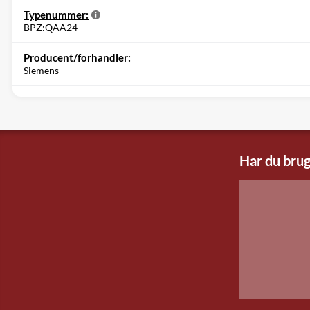
Typenummer:
BPZ:QAA24
Producent/forhandler:
Siemens
Har du brug