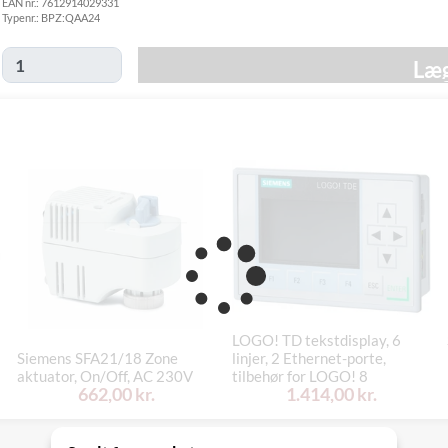
EAN nr.:
7612914029331
Hjemmelevering
Typenr.:
BPZ:QAA24
GLS Erhverv
49,00 kr.
Onsdag d. 12/8
Direkte levering
149,00 kr.
Tirsdag d. 11/8
Læg
Click&Collect i
Svenstrup
0,00 kr.
Tirsdag d. 11/8
(9230)
LOGO! TD tekstdisplay, 6
Siemens SFA21/18 Zone
linjer, 2 Ethernet-porte,
aktuator, On/Off, AC 230V
tilbehør for LOGO! 8
662,00 kr.
1.414,00 kr.