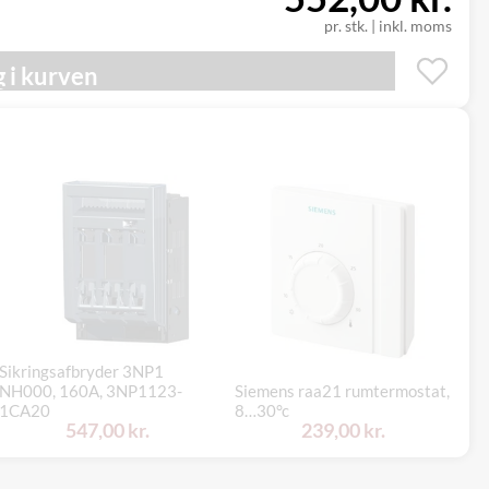
pr. stk.
|
inkl. moms
 i kurven
Sikringsafbryder 3NP1
NH000, 160A, 3NP1123-
Siemens raa21 rumtermostat,
SI
1CA20
8…30°c
PS
547,00 kr.
239,00 kr.