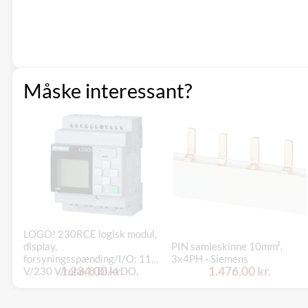
Måske interessant?
LOGO! 230RCE logisk modul,
display,
PIN samleskinne 10mm²,
forsyningsspænding/I/O: 115
3x4PH - Siemens
1.234,00 kr.
1.476,00 kr.
V/230 V/relæ, 8 DI/4 DO,
hukommelse 400