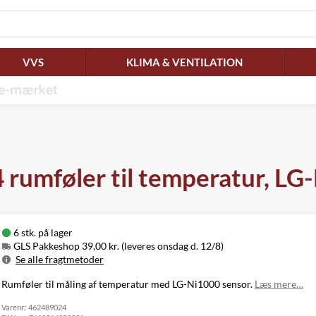
VVS
KLIMA & VENTILATION
rumføler til temperatur, LG
6 stk. på lager
GLS Pakkeshop 39,00 kr. (leveres onsdag d. 12/8)
Se alle fragtmetoder
Metode
Pris
Leveres
Rumføler til måling af temperatur med LG-Ni1000 sensor.
Læs mere…
GLS Pakkeshop
39,00 kr.
Onsdag d. 12/8
Varenr.:
GLS
462489024
49,00 kr.
Onsdag d. 12/8