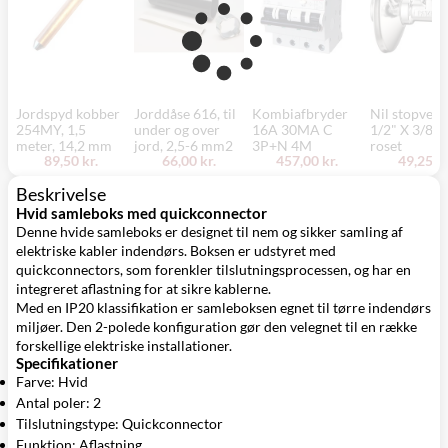
Jordspyd kobber
Jorddåse 616, til
Kombiafbryder
Nil stopventi
254MY, 1,5
under og over
16A 30MA C
1/2" X 3/8"
meter, 14,2 mm
jord, 2,5-6 mm2
3P+N 4M
roset
89,50 kr.
66,00 kr.
457,00 kr.
49,25 kr
Beskrivelse
Hvid samleboks med quickconnector
Denne hvide samleboks er designet til nem og sikker samling af
elektriske kabler indendørs. Boksen er udstyret med
quickconnectors, som forenkler tilslutningsprocessen, og har en
integreret aflastning for at sikre kablerne.
Med en IP20 klassifikation er samleboksen egnet til tørre indendørs
miljøer. Den 2-polede konfiguration gør den velegnet til en række
forskellige elektriske installationer.
Specifikationer
Farve: Hvid
Antal poler: 2
Tilslutningstype: Quickconnector
Funktion: Aflastning