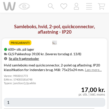
Mangler chatten?
Ret samtykke!
Samleboks, hvid, 2-pol, quickconnector,
aflastning - IP20
PRISGARANTI
600+ stk. på lager
GLS Pakkeshop 39,00 kr. (leveres torsdag d. 13/8)
Se alle fragtmetoder
Hvid samleboks med quickconnector, 2-polet og aflastning. IP20
Metode
Pris
Leveres
klassifikation for indendørs brug. Mål: 75x25x24 mm.
Læs mere…
GLS Pakkeshop
39,00 kr.
Torsdag d. 13/8
GLS
Varenr.:
9903011773
49,00 kr.
Torsdag d. 13/8
EAN nr.:
5740031816748
Hjemmelevering
Typenr.:
junction.Q.2p.white
GLS Erhverv
49,00 kr.
Torsdag d. 13/8
17,00 kr.
Direkte levering
149,00 kr.
Onsdag d. 12/8
Click&Collect i
pr. stk.
|
inkl. moms
Svenstrup
0,00 kr.
Onsdag d. 12/8
(9230)