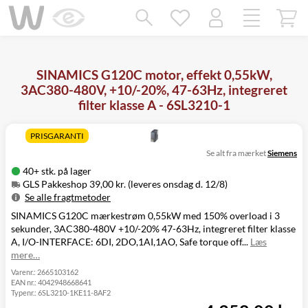
Mangler chatten?
Ret samtykke!
SINAMICS G120C motor, effekt 0,55kW,
3AC380-480V, +10/-20%, 47-63Hz, integreret
filter klasse A - 6SL3210-1
PRISGARANTI
Se alt fra mærket
Siemens
40+ stk. på lager
GLS Pakkeshop 39,00 kr. (leveres onsdag d. 12/8)
Se alle fragtmetoder
SINAMICS G120C mærkestrøm 0,55kW med 150% overload i 3
Metode
Pris
Leveres
sekunder, 3AC380-480V +10/-20% 47-63Hz, integreret filter klasse
GLS Pakkeshop
39,00 kr.
Onsdag d. 12/8
A, I/O-INTERFACE: 6DI, 2DO,1AI,1AO, Safe torque off...
Læs
GLS
49,00 kr.
Onsdag d. 12/8
mere…
Hjemmelevering
GLS Erhverv
49,00 kr.
Onsdag d. 12/8
Varenr.:
2665103162
EAN nr.:
4042948668641
Direkte levering
149,00 kr.
Tirsdag d. 11/8
Typenr.:
6SL3210-1KE11-8AF2
Click&Collect i