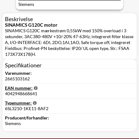
DI/4 DO,
Siemens
hukommelse 400
Beskrivelse
SINAMICS G120C motor
SINAMICS G120C mærkestrøm 0,55kW med 150% overload i 3
sekunder, 3AC380-480V +10/-20% 47-63Hz, integreret filter klasse
A, I/O-INTERFACE: 6DI, 2DO,1AI,1AO, Safe torque off, integreret
Fieldbus: Profinet-PN beskyttelse: IP20/ UL open type, Str.: FSAA
173X73X178(H.
Specifikationer
Varenummer:
2665103162
EAN nummer:
4042948668641
Typenummer:
6SL3210-1KE11-8AF2
Producent/forhandler:
Siemens