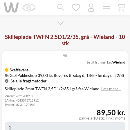
Mangler chatten?
Ret samtykke!
Skilleplade TWFN 2,5D1/2/35, grå - Wieland - 10
stk
Se alt fra mærket
Wieland
Skaffevare
GLS Pakkeshop 39,00 kr. (leveres tirsdag d. 18/8 - lørdag d. 22/8)
Se alle fragtmetoder
Skilleplade 2mm TWFN 2,5D1/2/35 i grå fra Wieland.
Læs mere…
Metode
Pris
Leveres
Tirsdag d. 18/8
Varenr.:
7821208932
GLS Pakkeshop
39,00 kr.
EAN nr.:
4015573715912
- lørdag d. 22/8
Typenr.:
07.312.7055.0
Tirsdag d. 18/8
GLS
89,50 kr.
49,00 kr.
-
Hjemmelevering
mandag d. 24/8
pakke á 10 stk.
|
inkl. moms
Tirsdag d. 18/8
GLS Erhverv
49,00 kr.
-