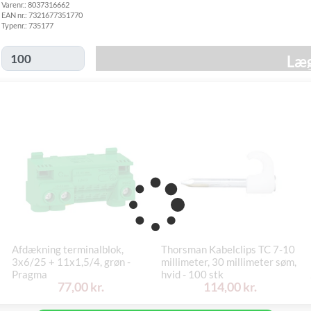
Varenr.:
8037316662
Tirsdag d. 18/8
GLS
EAN nr.:
7321677351770
49,00 kr.
-
Hjemmelevering
Typenr.:
735177
mandag d. 24/8
Tirsdag d. 18/8
Læg
GLS Erhverv
49,00 kr.
-
mandag d. 24/8
Click&Collect i
Mandag d. 17/8
Svenstrup
0,00 kr.
- fredag d. 21/8
(9230)
Afdækning terminalblok,
Thorsman Kabelclips TC 7-10
3x6/25 + 11x1,5/4, grøn -
millimeter, 30 millimeter søm,
Pragma
hvid - 100 stk
77,00 kr.
114,00 kr.