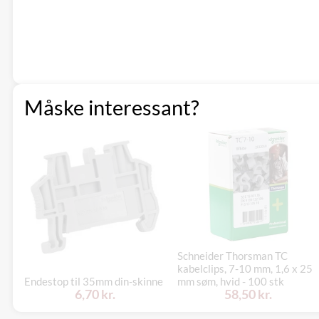
Måske interessant?
Schneider Thorsman TC
kabelclips, 7-10 mm, 1,6 x 25
Endestop til 35mm din-skinne
mm søm, hvid - 100 stk
6,70 kr.
58,50 kr.