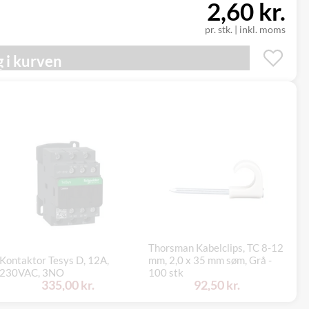
2,60 kr.
pr. stk.
|
inkl. moms
 i kurven
Thorsman Kabelclips, TC 8-12
Ko
Kontaktor Tesys D, 12A,
mm, 2,0 x 35 mm søm, Grå -
iC
230VAC, 3NO
100 stk
kl
335,00 kr.
92,50 kr.