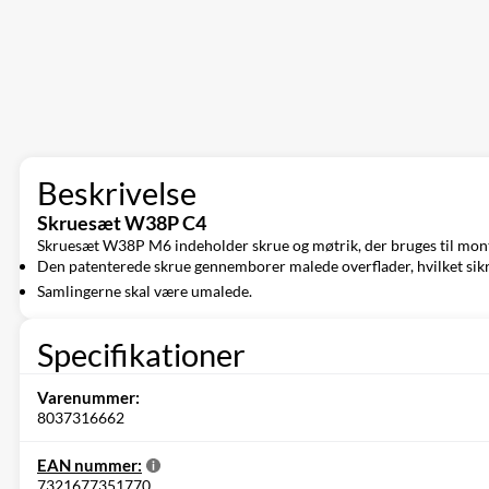
Beskrivelse
Skruesæt W38P C4
Skruesæt W38P M6 indeholder skrue og møtrik, der bruges til monte
Den patenterede skrue gennemborer malede overflader, hvilket sikr
Samlingerne skal være umalede.
Specifikationer
Varenummer:
8037316662
EAN nummer:
7321677351770