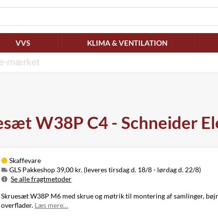
VVS
KLIMA & VENTILATION
sæt W38P C4 - Schneider El
Skaffevare
GLS Pakkeshop 39,00 kr. (leveres tirsdag d. 18/8 - lørdag d. 22/8)
Se alle fragtmetoder
Metode
Pris
Leveres
Skruesæt W38P M6 med skrue og møtrik til montering af samlinger, bøj
Tirsdag d. 18/8
overflader.
Læs mere…
GLS Pakkeshop
39,00 kr.
- lørdag d. 22/8