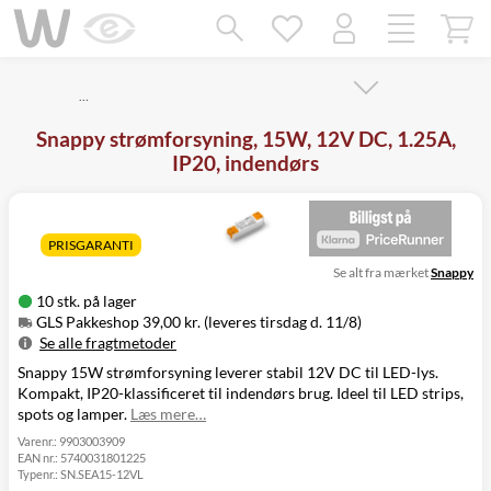
Mangler chatten?
Ret samtykke!
…
Snappy strømforsyning, 15W, 12V DC, 1.25A,
IP20, indendørs
PRISGARANTI
Se alt fra mærket
Snappy
10 stk. på lager
GLS Pakkeshop 39,00 kr. (leveres tirsdag d. 11/8)
Se alle fragtmetoder
Snappy 15W strømforsyning leverer stabil 12V DC til LED-lys.
Metode
Pris
Leveres
Kompakt, IP20-klassificeret til indendørs brug. Ideel til LED strips,
GLS Pakkeshop
39,00 kr.
Tirsdag d. 11/8
spots og lamper.
Læs mere…
GLS
49,00 kr.
Tirsdag d. 11/8
Hjemmelevering
Varenr.:
9903003909
EAN nr.:
5740031801225
GLS Erhverv
49,00 kr.
Tirsdag d. 11/8
Typenr.:
SN.SEA15-12VL
Click&Collect i