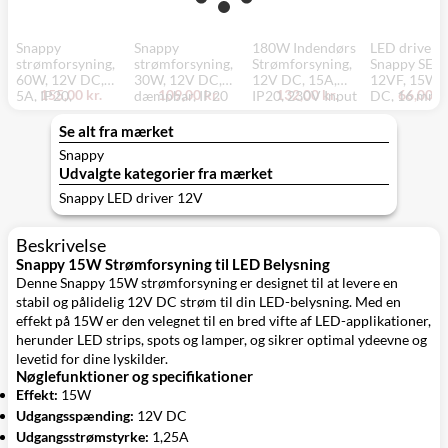
Snappy
Snappy
180W Indendørs
LED driver
strømforsyning,
strømforsyning,
Strømforsyning,
Snappy SE-1
60W, 12V DC,
30W, 12V DC,
12V DC, 15A,
12VF, 15W,
155,00 kr.
109,00 kr.
132,00 kr.
66,00 kr
5A, IP20,
dæmpbar, IP20
IP20, 230V Input
DC, 16 mm,
indendørs
mm, hvid
Se alt fra mærket
Snappy
Udvalgte kategorier fra mærket
Snappy LED driver 12V
Beskrivelse
Snappy 15W Strømforsyning til LED Belysning
Denne Snappy 15W strømforsyning er designet til at levere en
stabil og pålidelig 12V DC strøm til din LED-belysning. Med en
effekt på 15W er den velegnet til en bred vifte af LED-applikationer,
herunder LED strips, spots og lamper, og sikrer optimal ydeevne og
levetid for dine lyskilder.
Nøglefunktioner og specifikationer
Effekt:
15W
Udgangsspænding:
12V DC
Udgangsstrømstyrke:
1,25A