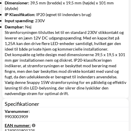
Dimensioner:
39,5 mm (bredde) x 19,5 mm (højde) x 101 mm
(dybde)
IP Klassifikation:
IP20 (egnet til indendørs brug)
Input spænding:
230V
Dæmpbar:
Nej
Strømforsyningen tilsluttes let til en standard 230V stikkontakt og
leverer en jævn 12V DC udgangsspænding. Med en kapacitet på
1,25A kan den drive flere LED-enheder samtidigt, hvilket gør den
ideel til både private hjem og kommercielle installationer.
Det kompakte og lette design med dimensionerne 39,5 x 19,5 x 101
mm gør installationen nem og diskret. IP20-klassificeringen
indikerer, at strømforsyningen er beskyttet mod berøring med
fingre, men den bør beskyttes mod direkte kontakt med vand og
fugt, da den udelukkende er beregnet til indendørs anvendelse.
Vælg denne Snappy 15W strømforsyning for en pålidelig og effektiv
løsning til din LED-belysning, der sikrer dine lyskilder den
nødvendige strøm for optimal drift.
Specifikationer
Varenummer:
9903003909
EAN nummer:
5740031801225