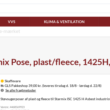
VVS
KLIMA & VENTILATION
ix Pose, plast/fleece, 1425H,
Skaffevare
GLS Pakkeshop 39,00 kr. (leveres tirsdag d. 18/8 - lørdag d. 22/8)
Se alle fragtmetoder
Metode
Pris
Leveres
Støvsugerposer af plast og fleece til Starmix ISC 1425 H Asbest industris
Tirsdag d. 18/8
GLS Pakkeshop
39,00 kr.
Varenr.:
4468569923
- lørdag d. 22/8