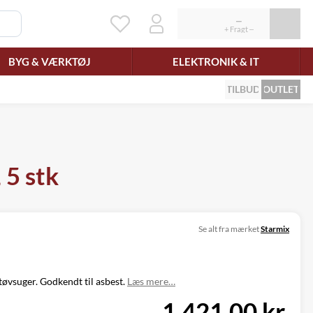
BYG & VÆRKTØJ
ELEKTRONIK & IT
TILBUD
OUTLET
 5 stk
Se alt fra mærket
Starmix
tøvsuger. Godkendt til asbest.
Læs mere…
1.421,00 kr.