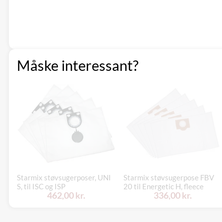
Måske interessant?
Starmix støvsugerposer, UNI
Starmix støvsugerpose FBV
S, til ISC og ISP
20 til Energetic H, fleece
462,00 kr.
336,00 kr.