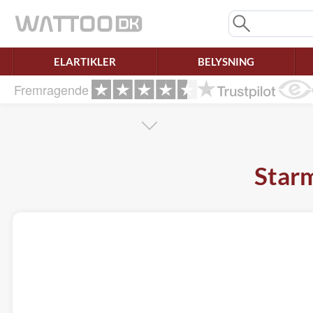
Mangler chatten?
Ret samtykke!
ELARTIKLER
BELYSNING
Fremragende
Starm