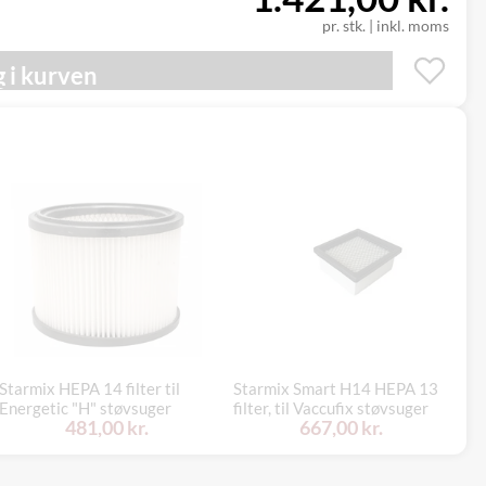
pr. stk.
|
inkl. moms
 i kurven
Starmix HEPA 14 filter til
Starmix Smart H14 HEPA 13
St
Energetic "H" støvsuger
filter, til Vaccufix støvsuger
st
481,00 kr.
667,00 kr.