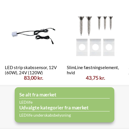
LED strip skabssensor, 12V
SlimLine fæstningselement,
(60W), 24V (120W)
hvid
83,00 kr.
43,75 kr.
Se alt fra mærket
LEDlife
Udvalgte kategorier fra mærket
LEDlife underskabsbelysning