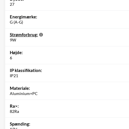
27
Energimærke:
G (A-G)
Strømforbrug:
9W
Højde:
6
IP klassifikation:
IP21
Materiale:
Aluminium+PC
Ra>:
82Ra
Spænding: