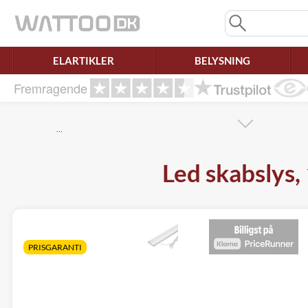
Mangler chatten?
Ret samtykke!
ELARTIKLER
BELYSNING
Fremragende
…
Led skabslys,
PRISGARANTI