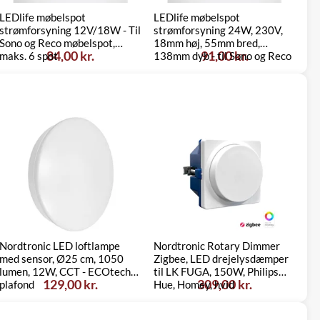
LEDlife møbelspot
LEDlife møbelspot
strømforsyning 12V/18W - Til
strømforsyning 24W, 230V,
Fo
Sono og Reco møbelspot,
18mm høj, 55mm bred,
st
84,00 kr.
91,00 kr.
maks. 6 spot
138mm dyb - til Sono og Reco
møbelspot
Nordtronic LED loftlampe
Nordtronic Rotary Dimmer
No
med sensor, Ø25 cm, 1050
Zigbee, LED drejelysdæmper
Zi
lumen, 12W, CCT - ECOtech
til LK FUGA, 150W, Philips
in
129,00 kr.
309,00 kr.
plafond
Hue, Homey, hvid