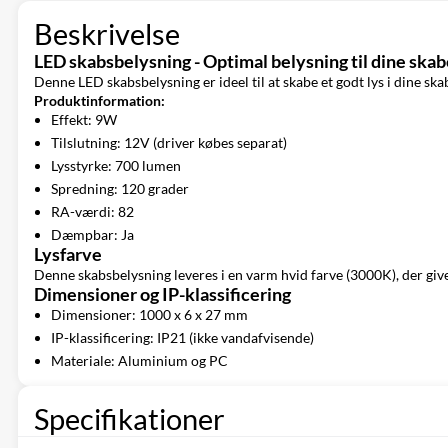
Beskrivelse
LED skabsbelysning - Optimal belysning til dine ska
Denne LED skabsbelysning er ideel til at skabe et godt lys i dine sk
Produktinformation:
Effekt: 9W
Tilslutning: 12V (driver købes separat)
Lysstyrke: 700 lumen
Spredning: 120 grader
RA-værdi: 82
Dæmpbar: Ja
Lysfarve
Denne skabsbelysning leveres i en varm hvid farve (3000K), der give
Dimensioner og IP-klassificering
Dimensioner: 1000 x 6 x 27 mm
IP-klassificering: IP21 (ikke vandafvisende)
Materiale: Aluminium og PC
Specifikationer