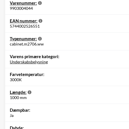
Varenummer:
9903004044
EAN nummer:
5744002526551
Typenummer:
cabinet.m2706.ww
Varens primære kategori:
Underskabsbelysning
Farvetemperatur:
3000K
Længde:
1000 mm
Dæmpbar:
Ja
Dybde: