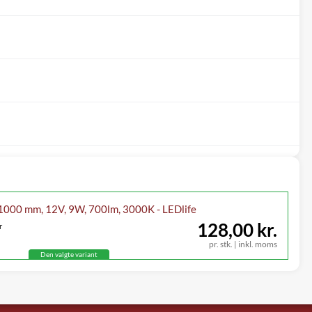
 1000 mm, 12V, 9W, 700lm, 3000K - LEDlife
128,00 kr.
r
pr. stk. | inkl. moms
Den valgte variant