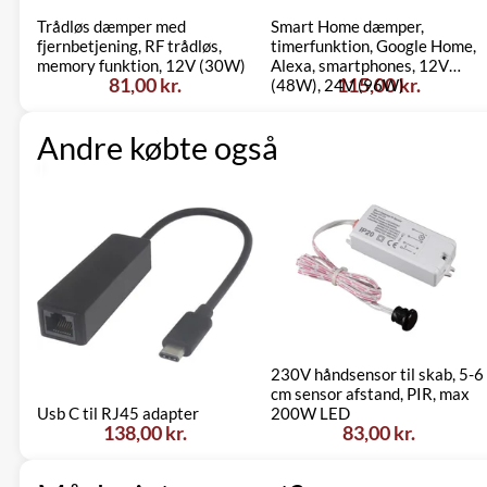
Trådløs dæmper med
Smart Home dæmper,
fjernbetjening, RF trådløs,
timerfunktion, Google Home,
memory funktion, 12V (30W)
Alexa, smartphones, 12V
81,00 kr.
115,00 kr.
(48W), 24V (96W)
Andre købte også
230V håndsensor til skab, 5-6
cm sensor afstand, PIR, max
Usb C til RJ45 adapter
200W LED
138,00 kr.
83,00 kr.