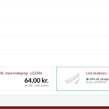
0K, med endeprop - LEDlife
Led skabslys,
64,00 kr.
100+ stk. på lage
Varenr.:
9903004044
pr. stk. | inkl. moms