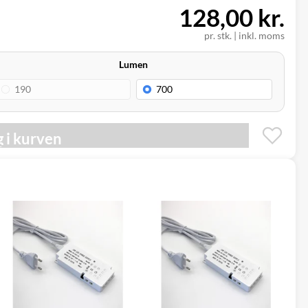
128,00 kr.
pr. stk. | inkl. moms
Lumen
 i kurven