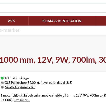
VVS
KLIMA & VENTILATION
 1000 mm, 12V, 9W, 700lm, 3
100+ stk. på lager
GLS Pakkeshop 39,00 kr. (leveres lørdag d. 8/8)
Se alle fragtmetoder
Metode
Pris
Leveres
1 meter LED skabsbelysning med en højde på 6mm, 12V, 9W, 700lm og RA
GLS Pakkeshop
39,00 kr.
Lørdag d. 8/8
(3000K).
Læs mere…
GLS
49,00 kr.
Mandag d. 10/8