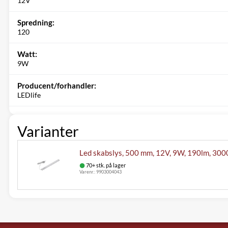
12V
Spredning:
120
Watt:
9W
Producent/forhandler:
LEDlife
Varianter
Led skabslys, 500 mm, 12V, 9W, 190lm, 300
70+ stk. på lager
Varenr.:
9903004043