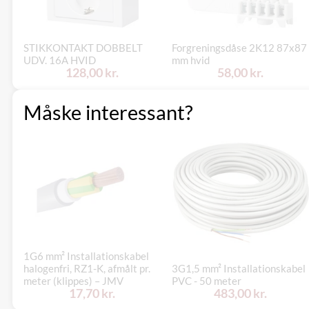
STIKKONTAKT DOBBELT
Forgreningsdåse 2K12 87x87
UDV. 16A HVID
mm hvid
128,00 kr.
58,00 kr.
Måske interessant?
1G6 mm² Installationskabel
halogenfri, RZ1-K, afmålt pr.
3G1,5 mm² Installationskabel
meter (klippes) – JMV
PVC - 50 meter
17,70 kr.
483,00 kr.