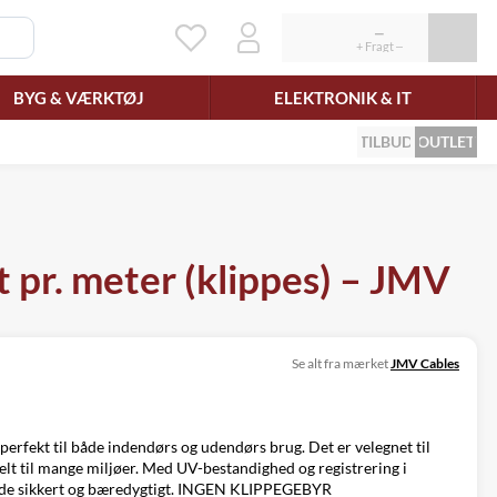
BYG & VÆRKTØJ
ELEKTRONIK & IT
TILBUD
OUTLET
t pr. meter (klippes) – JMV
Se alt fra mærket
JMV Cables
 perfekt til både indendørs og udendørs brug. Det er velegnet til
deelt til mange miljøer. Med UV-bestandighed og registrering i
både sikkert og bæredygtigt. INGEN KLIPPEGEBYR