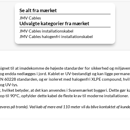
Se alt fra mærket
JMV Cables
Udvalgte kategorier fra mærket
JMV Cables installationskabel
JMV Cables halogenfri installationskabel
signet til at imødekomme de højeste standarder for sikkerhed og miljøven
), og endda nedlægges i jord. Kablet er UV-bestandigt og kan ligge permanent
 EN 60228 standarden, og er isoleret med halogenfri XLPE compound, hvil
og UV-lys.
hvilket betyder, at det kan anvendes i Svanemærket byggeri. Dette gør kab
 til 90°C, opfylder dette kabel de fleste krav til moderne installatione
leveres på tromle
)
. Ved køb af mere end
110
meter vil du blive kontaktet af kund