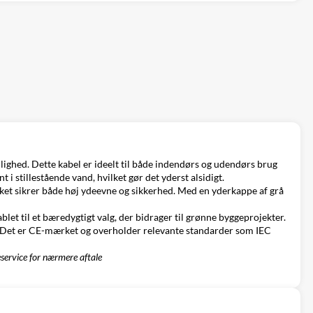
lighed. Dette kabel er ideelt til både indendørs og udendørs brug
 i stillestående vand, hvilket gør det yderst alsidigt.
ket sikrer både høj ydeevne og sikkerhed. Med en yderkappe af grå
let til et bæredygtigt valg, der bidrager til grønne byggeprojekter.
r. Det er CE-mærket og overholder relevante standarder som IEC
eservice for nærmere aftale