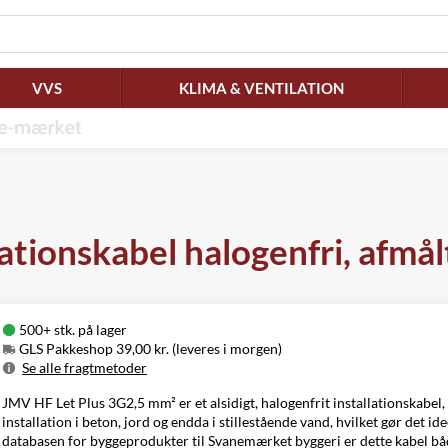
VVS
KLIMA & VENTILATION
ationskabel halogenfri, afmål
500+ stk. på lager
GLS Pakkeshop 39,00 kr. (leveres i morgen)
Se alle fragtmetoder
Metode
Pris
Leveres
JMV HF Let Plus 3G2,5 mm² er et alsidigt, halogenfrit installationskabel,
GLS Pakkeshop
39,00 kr.
I morgen
installation i beton, jord og endda i stillestående vand, hvilket gør det i
GLS
databasen for byggeprodukter til Svanemærket byggeri er dette kabel 
49,00 kr.
Mandag d. 10/8