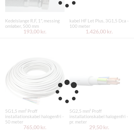
Kedelslange R.F, 1", messing
kabel HF Let Plus, 3G1,5 Dca -
omløber, 500 mm
100 meter
193,00 kr.
1.426,00 kr.
5G1,5 mm² Proff
5G2,5 mm² Proff
installationskabel halogenfri -
installationskabel halogenfri -
50 meter
pr. meter
765,00 kr.
29,50 kr.