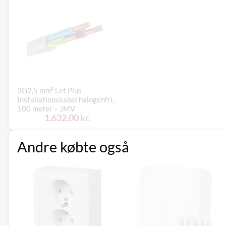
3G2,5 mm² Let Plus
Installationskabel halogenfri,
100 meter – JMV
1.632,00 kr.
Andre købte også