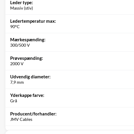
Leder type:
Massiv (stiv)
Ledertemperatur max:
90°C
Mærkespænding:
300/500 V
Prøvespænding:
2000 V
Udvendig diameter:
7,9 mm
Yderkappe farve:
Grå
Producent/forhandler:
JMV Cables