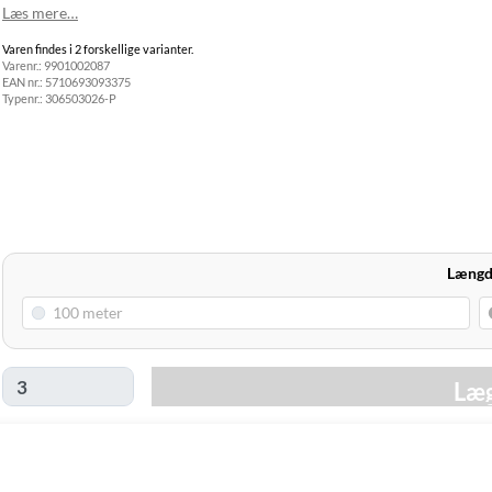
Hjemmelevering
Læs mere…
GLS Erhverv
49,00 kr.
Mandag d. 10/8
Varen findes i 2 forskellige varianter.
Click&Collect i
Varenr.:
9901002087
Svenstrup
0,00 kr.
I dag
EAN nr.:
5710693093375
(9230)
Typenr.:
306503026-P
Læng
Læg