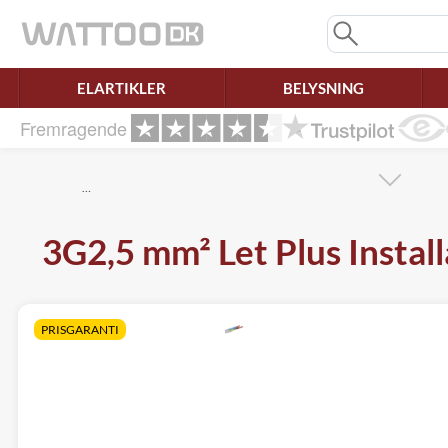
Mangler chatten?
Ret samtykke!
ELARTIKLER
BELYSNING
Fremragende
…
3G2,5 mm² Let Plus Install
PRISGARANTI