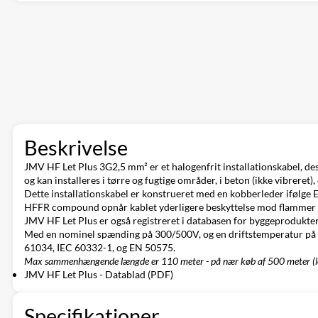
Beskrivelse
JMV HF Let Plus 3G2,5 mm² er et halogenfrit installationskabel, de
og kan installeres i tørre og fugtige områder, i beton (ikke vibreret
Dette installationskabel er konstrueret med en kobberleder ifølge
HFFR compound opnår kablet yderligere beskyttelse mod flammer 
JMV HF Let Plus er også registreret i databasen for byggeprodukter, 
Med en nominel spænding på 300/500V, og en driftstemperatur på op
61034, IEC 60332-1, og EN 50575.
Max sammenhængende længde er
110
meter
- på nær køb af 500 meter (
JMV HF Let Plus - Datablad (PDF)
Specifikationer