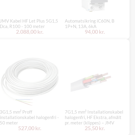
JMV Kabel HF Let Plus 5G1,5
Automatsikring iC60N, B
Pa
Dca, R100 - 100 meter
1P+N, 13A, 6kA
3/
2.088,00 kr.
94,00 kr.
3G1,5 mm² Proff
7G1,5 mm² Installationskabel
1G
installationskabel halogenfri -
halogenfri, HF Ekstra, afmålt
ha
50 meter
pr. meter (klippes) – JMV
(p
527,00 kr.
25,50 kr.