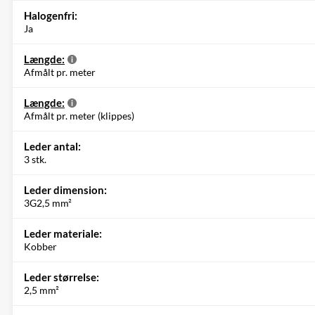
Halogenfri:
Ja
Længde:
Afmålt pr. meter
Længde:
Afmålt pr. meter (klippes)
Leder antal:
3 stk.
Leder dimension:
3G2,5 mm²
Leder materiale:
Kobber
Leder størrelse:
2,5 mm²