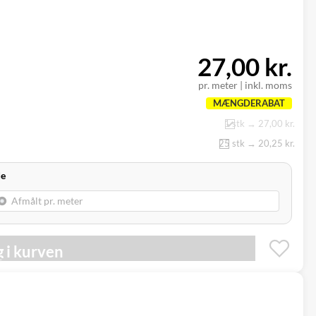
27,00 kr.
pr. meter
|
inkl. moms
MÆNGDERABAT
1 stk → 27,00 kr.
25 stk → 20,25 kr.
de
 i kurven