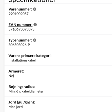
Varenummer:
9901002087
EAN nummer:
5710693093375
Typenummer:
306503026-P
Varens primære kategori:
Installationskabel
Armeret:
Nej
Bøjningsradius:
Min. 6 x kabeldiameter
Jord (gul/grøn):
Med jord