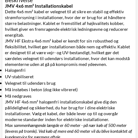
JMV 4x6 mm² Installationskabel
Dette 4x6 mm² kabel er velegnet til at sikre en stabil og effektiv
strømforsyning i installationer, hvor der er brug for at håndtere
større belastninger. Kablet er fremstillet af højkvalitets kobber,
hvilket giver en fremragende elektrisk ledningsevne og reducerer
energitab.
JMV HF Ekstra 4x6 mm² kabel er kendt for sin robusthed og
fleksibilitet, hvilket gør installationen både nem og effektiv. Kablet
er designet til at være vejr- og UV-bestandigt, hvilket gør det
særdeles velegnet til udendørs installationer, hvor det kan modstå
elementerne uden at gå på kompromis med ydeevnen.
Halogenfri
UV-stabiliseret
Velegnet til udendørs brug
Må instøbes i beton (dog ikke vibreret)
Må nedgraves
JMV HF 4x6 mm² halogenfri installationskabel give dig den
pålidelighed og sikkerhed, du har brug for i dine elektriske
installationer. Vælg et kabel, der både lever op til og overgår
moderne standarder inden for elektriske installationer.
Max sammenhængende længde er 60 meter - på nær køb af 500 meter
(leveres på tromle). Ved køb af mere end 60 meter vil du blive kontaktet af
kundeservice for nærmere aftale