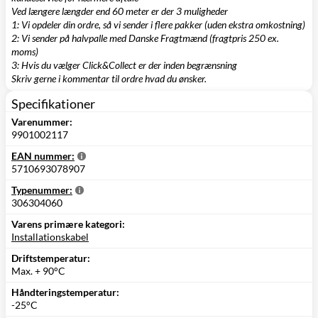
Ved længere længder end 60 meter er der 3 muligheder
1: Vi opdeler din ordre, så vi sender i flere pakker (uden ekstra omkostning)
2: Vi sender på halvpalle med Danske Fragtmænd (fragtpris 250 ex.
moms)
3: Hvis du vælger Click&Collect er der inden begrænsning
Skriv gerne i kommentar til ordre hvad du ønsker.
Specifikationer
Varenummer:
9901002117
EAN nummer:
5710693078907
Typenummer:
306304060
Varens primære kategori:
Installationskabel
Driftstemperatur:
Max. + 90°C
Håndteringstemperatur:
-25°C