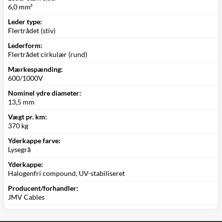
6,0 mm²
Leder type:
Flertrådet (stiv)
Lederform:
Flertrådet cirkulær (rund)
Mærkespænding:
600/1000V
Nominel ydre diameter:
13,5 mm
Vægt pr. km:
370 kg
Yderkappe farve:
Lysegrå
Yderkappe:
Halogenfri compound, UV-stabiliseret
Producent/forhandler:
JMV Cables