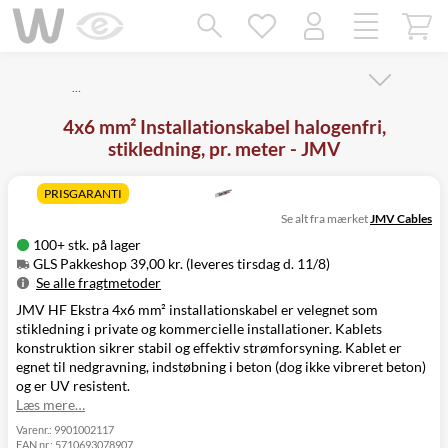
Mangler chatten?
Ret samtykke!
…
4x6 mm² Installationskabel halogenfri,
stikledning, pr. meter - JMV
PRISGARANTI
Se alt fra mærket
JMV Cables
100+ stk. på lager
GLS Pakkeshop 39,00 kr. (leveres tirsdag d. 11/8)
Se alle fragtmetoder
JMV HF Ekstra 4x6 mm² installationskabel er velegnet som
Metode
Pris
Leveres
stikledning i private og kommercielle installationer. Kablets
GLS Pakkeshop
39,00 kr.
Tirsdag d. 11/8
konstruktion sikrer stabil og effektiv strømforsyning. Kablet er
GLS
49,00 kr.
Tirsdag d. 11/8
egnet til nedgravning, indstøbning i beton (dog ikke vibreret beton)
Hjemmelevering
og er UV resistent.
GLS Erhverv
49,00 kr.
Tirsdag d. 11/8
Læs mere…
Click&Collect i
Svenstrup
0,00 kr.
Mandag d. 10/8
Varenr.:
9901002117
EAN nr.:
5710693078907
(9230)