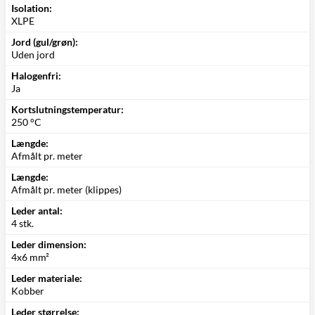
Isolation:
XLPE
Jord (gul/grøn):
Uden jord
Halogenfri:
Ja
Kortslutningstemperatur:
250 °C
Længde:
Afmålt pr. meter
Længde:
Afmålt pr. meter (klippes)
Leder antal:
4 stk.
Leder dimension:
4x6 mm²
Leder materiale:
Kobber
Leder størrelse: