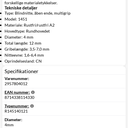
forskellige materialetykkelser.
Tekniske detaljer
Type: Blindnitte, åben ende, multigrip
Model: 1451
Materiale: Rustfri/rustfri A2
Hovedtype: Rundhovedet
Diameter: 4 mm
Total længde: 12 mm
Gribelængde: 3,5-7,0 mm
Nitteevne: 1,6-6,4 mm
Oprindelsesland: CN
Specifikationer
Varenummer:
2957804012
EAN nummer:
8714338114330
Typenummer:
R145140121
Diameter:
4mm