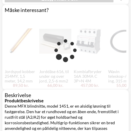
(9230)
Måske interessant?
Jordspyd kobber
Jorddåse 616, til
Kombiafbryder
Wavin
254MY, 1,5
under og over
16A 30MA C
teleskop-/dæ
meter, 14,2 mm
jord, 2,5-6 mm2
3P+N 4M
ing, 315 mm
89,50 kr.
66,00 kr.
457,00 kr.
55,00 kr
Beskrivelse
Produktbeskrivelse
Denne MFX blindnitte, model 1451, er en alsidig løsning til
fastgørelse. Den har et rundhoved og en åben ende, fremstillet i
rustfrit stål (A2/A2) for øget holdbarhed og
korrosionsbestandighed. Multigrip-funktionen sikrer en bred
anvendelighed og en pålidelig nitteevne, der kan tilpasses