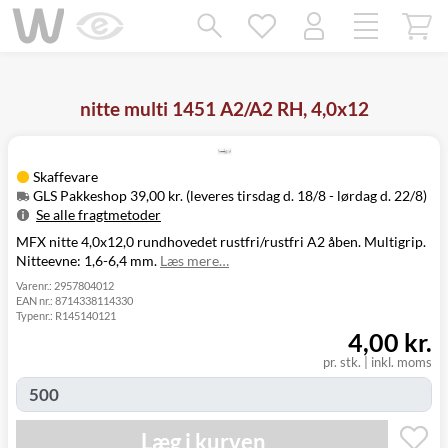
Mangler chatten?
Ret samtykke!
nitte multi 1451 A2/A2 RH, 4,0x12
Skaffevare
GLS Pakkeshop 39,00 kr. (leveres tirsdag d. 18/8 - lørdag d. 22/8)
Se alle fragtmetoder
MFX nitte 4,0x12,0 rundhovedet rustfri/rustfri A2 åben. Multigrip.
Metode
Pris
Leveres
Nitteevne: 1,6-6,4 mm.
Læs mere…
Tirsdag d. 18/8
GLS Pakkeshop
39,00 kr.
- lørdag d. 22/8
Varenr.:
2957804012
EAN nr.:
8714338114330
Tirsdag d. 18/8
GLS
Typenr.:
R145140121
49,00 kr.
-
Hjemmelevering
4,00 kr.
mandag d. 24/8
Tirsdag d. 18/8
pr. stk.
|
inkl. moms
GLS Erhverv
49,00 kr.
-
mandag d. 24/8
Click&Collect i
Mandag d. 17/8
Læg i kurven
Svenstrup
0,00 kr.
- fredag d. 21/8