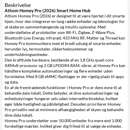
Beskrivelse
Athom Homey Pro (2026) Smart Home Hub
Athom Homey Pro (2026) er designet til at være hjertet i dit smarte
hjem, hvor den integrerer en lang række enheder og teknologier for
at skabe en sammenhængende og intuitiv oplevelse. Med
understøttelse af protokoller som Wi-Fi, Zigbee, Z-Wave Plus,
Bluetooth Low Energy, infrarød, 433 MHz RF, Matter og Thread kan
Homey Pro kommunikere med et bredt udvalg af smarte enheder,
herunder lys, termostater, sikkerhedssystemer og
underholdningsenheder.
Den kraftfulde hardware, bestående af en 1,8 GHz quad-core
ARMv8-processor og 2 GB LPDDR4 RAM, sikrer, at Homey Pro kan
håndtere komplekse automatiseringer og flere enheder uden
forsinkelse. Med 8 GB eMMC-flashlager er der rigelig plads til apps
og data.
En af de fremtrædende funktioner i Homey Pro er dens evne til at
behandle data lokalt. Dette betyder, at dine automatiseringer og
enhedsstyringer fungerer selv uden internetforbindelse, hvilket
øger både hastighed og pålidelighed. Desuden prioriterer Homey
Pro privatliv ved at minimere afhængigheden af skyen og behandle
dine data lokalt.
Homey Pro understøtter over 50.000 enheder fra mere end 1.000
forskellige mærker, hvilket giver dig frihed til at vælge de enheder,