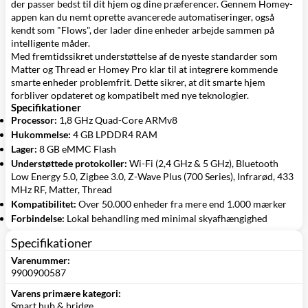
der passer bedst til dit hjem og dine præferencer. Gennem Homey-
appen kan du nemt oprette avancerede automatiseringer, også
kendt som "Flows", der lader dine enheder arbejde sammen på
intelligente måder.
Med fremtidssikret understøttelse af de nyeste standarder som
Matter og Thread er Homey Pro klar til at integrere kommende
smarte enheder problemfrit. Dette sikrer, at dit smarte hjem
forbliver opdateret og kompatibelt med nye teknologier.
Specifikationer
Processor:
1,8 GHz Quad-Core ARMv8
Hukommelse:
4 GB LPDDR4 RAM
Lager:
8 GB eMMC Flash
Understøttede protokoller:
Wi-Fi (2,4 GHz & 5 GHz), Bluetooth
Low Energy 5.0, Zigbee 3.0, Z-Wave Plus (700 Series), Infrarød, 433
MHz RF, Matter, Thread
Kompatibilitet:
Over 50.000 enheder fra mere end 1.000 mærker
Forbindelse:
Lokal behandling med minimal skyafhængighed
Specifikationer
Varenummer:
9900900587
Varens primære kategori:
Smart hub & bridge