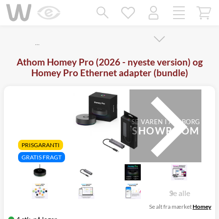
Mangler chatten?
Ret samtykke!
…
Athom Homey Pro (2026 - nyeste version) og
Homey Pro Ethernet adapter (bundle)
SE VAREN I AALBORG
SHOWROOM
PRISGARANTI
GRATIS FRAGT
Se alle
Se alt fra mærket
Homey