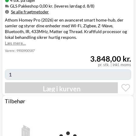
4 stk. på lager
GLS Pakkeshop 0,00 kr. (leveres lørdag d. 8/8)
Se alle fragtmetoder
Athom Homey Pro (2026) er en avanceret smart home-hub, der
Metode
Pris
Leveres
samler og styrer dine enheder med Wi-Fi, Zigbee, Z-Wave,
GLS Pakkeshop
0,00 kr.
Lørdag d. 8/8
Bluetooth, IR, 433MHz, Matter og Thread. Kraftfuld processor og
GLS
49,00 kr.
Mandag d. 10/8
lokal behandling sikrer hurtig respons.
Hjemmelevering
Læs mere…
GLS Erhverv
49,00 kr.
Mandag d. 10/8
Click&Collect i
Varenr.:
9900900587
Svenstrup
0,00 kr.
I morgen
3.848,00 kr.
(9230)
pr. stk.
|
inkl. moms
Læg i kurven
Tilbehør