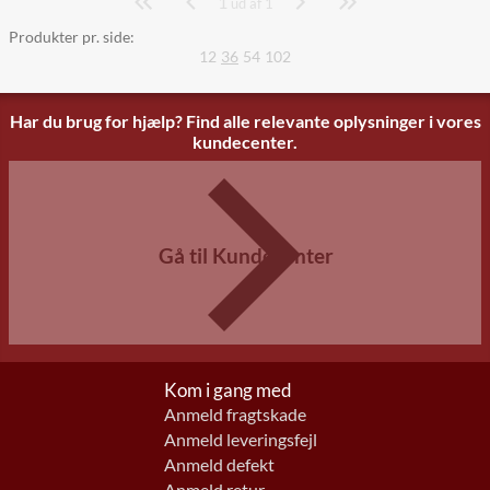
1
Side
ud af 1
Produkter pr. side:
12
36
54
102
Har du brug for hjælp? Find alle relevante oplysninger i vores
kundecenter.
Gå til Kundecenter
Kom i gang med
Anmeld fragtskade
Anmeld leveringsfejl
Anmeld defekt