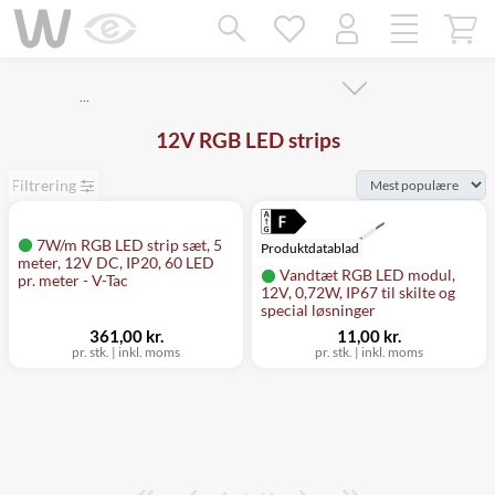
Mangler chatten?
Ret samtykke!
…
12V RGB LED strips
Filtrering
7W/m RGB LED strip sæt, 5
Produktdatablad
meter, 12V DC, IP20, 60 LED
Vandtæt RGB LED modul,
pr. meter - V-Tac
12V, 0,72W, IP67 til skilte og
special løsninger
361,00 kr.
11,00 kr.
pr. stk.
|
inkl. moms
pr. stk.
|
inkl. moms