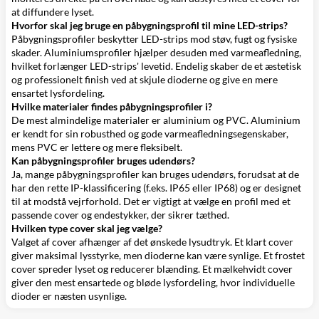
at diffundere lyset.
Hvorfor skal jeg bruge en påbygningsprofil til mine LED-strips?
Påbygningsprofiler beskytter LED-strips mod støv, fugt og fysiske
skader. Aluminiumsprofiler hjælper desuden med varmeafledning,
hvilket forlænger LED-strips' levetid. Endelig skaber de et æstetisk
og professionelt finish ved at skjule dioderne og give en mere
ensartet lysfordeling.
Hvilke materialer findes påbygningsprofiler i?
De mest almindelige materialer er aluminium og PVC. Aluminium
er kendt for sin robusthed og gode varmeafledningsegenskaber,
mens PVC er lettere og mere fleksibelt.
Kan påbygningsprofiler bruges udendørs?
Ja, mange påbygningsprofiler kan bruges udendørs, forudsat at de
har den rette IP-klassificering (f.eks. IP65 eller IP68) og er designet
til at modstå vejrforhold. Det er vigtigt at vælge en profil med et
passende cover og endestykker, der sikrer tæthed.
Hvilken type cover skal jeg vælge?
Valget af cover afhænger af det ønskede lysudtryk. Et klart cover
giver maksimal lysstyrke, men dioderne kan være synlige. Et frostet
cover spreder lyset og reducerer blænding. Et mælkehvidt cover
giver den mest ensartede og bløde lysfordeling, hvor individuelle
dioder er næsten usynlige.