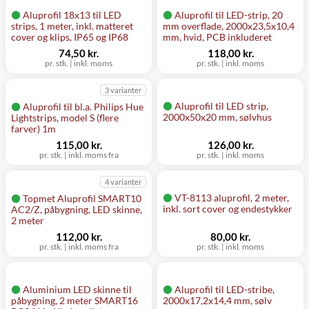
Aluprofil 18x13 til LED
Aluprofil til LED-strip, 20
strips, 1 meter, inkl. matteret
mm overflade, 2000x23,5x10,4
cover og klips, IP65 og IP68
mm, hvid, PCB inkluderet
74,50 kr.
118,00 kr.
pr. stk.
|
inkl. moms
pr. stk.
|
inkl. moms
3 varianter
Aluprofil til LED strip,
Aluprofil til bl.a. Philips Hue
2000x50x20 mm, sølvhus
Lightstrips, model S (flere
farver) 1m
115,00 kr.
126,00 kr.
pr. stk.
|
inkl. moms fra
pr. stk.
|
inkl. moms
4 varianter
VT-8113 aluprofil, 2 meter,
Topmet Aluprofil SMART10
inkl. sort cover og endestykker
AC2/Z, påbygning, LED skinne,
2 meter
112,00 kr.
80,00 kr.
pr. stk.
|
inkl. moms fra
pr. stk.
|
inkl. moms
Aluminium LED skinne til
Aluprofil til LED-stribe,
påbygning, 2 meter SMART16
2000x17,2x14,4 mm, sølv