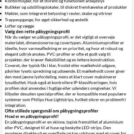
Kontormiljøer, for et stilrent og funktionelt arbejdslys
Butikker og udstillingslokaler, til diskret fremhævelse af produkter
Møbler, som integreret belysning i reoler, skabe og vitriner
Trappeopgange, for øget sikkerhed og æstetik
Lofter og vægge
Vælg den rette påbygningsprofil
Når du vælger en påbygningsprofil, er det vigtigt at overveje
materialet, dimensionerne og covertypen. Aluminiumsprofiler er
ideelle, hvor varmeafledning er en prioritet, og hvor et robust og
elegant udtryk ønskes. PVC-profiler er ofte et godt valg til
projekter, der kræver fleksibilitet og en lettere konstruktion.
Coveret, der typisk fås i klar, frostet eller mælkehvid udgave,
påvirker lysets spredning og udseende. Et mælkehvidt cover giver
den mest jævne lysfordeling, mens et klart cover maksimerer
lysudbyttet. Husk også at kontrollere IP-klassificeringen, hvis
profilen skal anvendes i fugtige eller udendørs omgivelser. Vi
tilbyder desuden specialprofiler, der er kompatible med populære
systemer som Philips Hue Lightstrips, hvilket sikrer en problemfri
integration.
Ofte stillede spørgsmål om påbygningsprofiler
Hvad er en påbygningsprofil?
En påbygningsprofil er en skinne, typisk fremstillet af aluminium
eller PVC, designet til at huse og beskytte LED-strips. Den
monteres direkte på en overflade og kan udstyres med et cover for