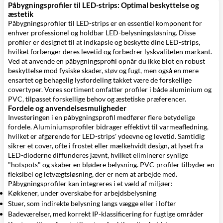
Påbygningsprofiler til LED-strips: Optimal beskyttelse og
æstetik
Påbygningsprofiler til LED-strips er en essentiel komponent for
enhver professionel og holdbar LED-belysningsløsning. Disse
profiler er designet til at indkapsle og beskytte dine LED-strips,
hvilket forlænger deres levetid og forbedrer lyskvaliteten markant.
Ved at anvende en påbygningsprofil opnår du ikke blot en robust
beskyttelse mod fysiske skader, støv og fugt, men også en mere
ensartet og behagelig lysfordeling takket være de forskellige
covertyper. Vores sortiment omfatter profiler i både aluminium og
PVC, tilpasset forskellige behov og æstetiske præferencer.
Fordele og anvendelsesmuligheder
Investeringen i en påbygningsprofil medfører flere betydelige
fordele. Aluminiumsprofiler bidrager effektivt til varmeafledning,
hvilket er afgørende for LED-strips' ydeevne og levetid. Samtidig
sikrer et cover, ofte i frostet eller mælkehvidt design, at lyset fra
LED-dioderne diffunderes jævnt, hvilket eliminerer synlige
"hotspots" og skaber en blødere belysning. PVC-profiler tilbyder en
fleksibel og letvægtsløsning, der er nem at arbejde med.
Påbygningsprofiler kan integreres i et væld af miljøer:
Køkkener, under overskabe for arbejdsbelysning
Stuer, som indirekte belysning langs vægge eller i lofter
Badeværelser, med korrekt IP-klassificering for fugtige områder