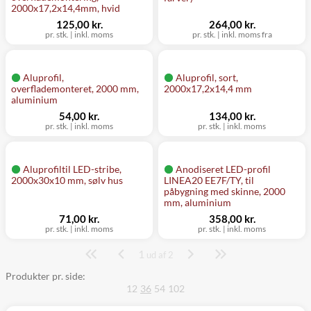
2000x17,2x14,4mm, hvid
125,00 kr.
264,00 kr.
pr. stk.
|
inkl. moms
pr. stk.
|
inkl. moms fra
Aluprofil,
Aluprofil, sort,
overflademonteret, 2000 mm,
2000x17,2x14,4 mm
aluminium
54,00 kr.
134,00 kr.
pr. stk.
|
inkl. moms
pr. stk.
|
inkl. moms
Aluprofiltil LED-stribe,
Anodiseret LED-profil
2000x30x10 mm, sølv hus
LINEA20 EE7F/TY, til
påbygning med skinne, 2000
mm, aluminium
71,00 kr.
358,00 kr.
pr. stk.
|
inkl. moms
pr. stk.
|
inkl. moms
1
Side
ud af 2
Produkter pr. side:
12
36
54
102