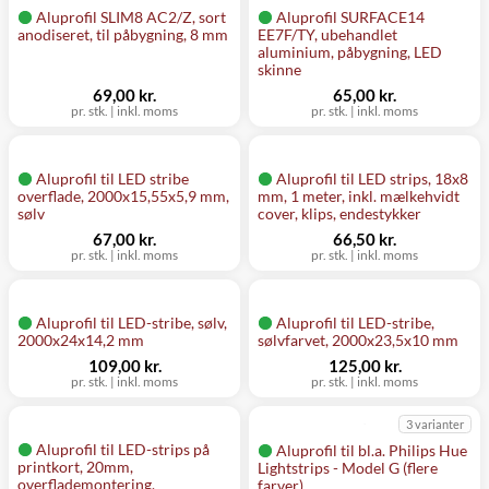
Aluprofil SLIM8 AC2/Z, sort
Aluprofil SURFACE14
anodiseret, til påbygning, 8 mm
EE7F/TY, ubehandlet
aluminium, påbygning, LED
skinne
69,00 kr.
65,00 kr.
pr. stk.
|
inkl. moms
pr. stk.
|
inkl. moms
Aluprofil til LED stribe
Aluprofil til LED strips, 18x8
overflade, 2000x15,55x5,9 mm,
mm, 1 meter, inkl. mælkehvidt
sølv
cover, klips, endestykker
67,00 kr.
66,50 kr.
pr. stk.
|
inkl. moms
pr. stk.
|
inkl. moms
Aluprofil til LED-stribe, sølv,
Aluprofil til LED-stribe,
2000x24x14,2 mm
sølvfarvet, 2000x23,5x10 mm
109,00 kr.
125,00 kr.
pr. stk.
|
inkl. moms
pr. stk.
|
inkl. moms
3 varianter
Aluprofil til LED-strips på
Aluprofil til bl.a. Philips Hue
printkort, 20mm,
Lightstrips - Model G (flere
overflademontering,
farver)