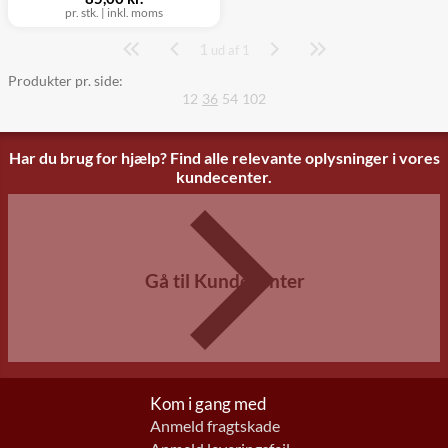
pr. stk.
|
inkl. moms
1
Side
ud af 1
Produkter pr. side:
12
36
54
102
Har du brug for hjælp? Find alle relevante oplysninger i vores
kundecenter.
Gå til Kundecenter
Kom i gang med
Anmeld fragtskade