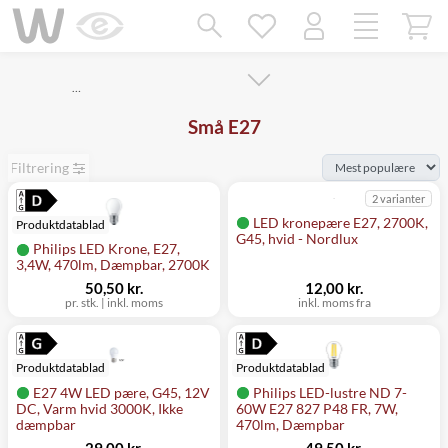
Mangler chatten?
Ret samtykke!
…
Små E27
Filtrering
2 varianter
LED kronepære E27, 2700K,
Produktdatablad
G45, hvid - Nordlux
Philips LED Krone, E27,
3,4W, 470lm, Dæmpbar, 2700K
50,50 kr.
12,00 kr.
pr. stk.
|
inkl. moms
inkl. moms fra
Produktdatablad
Produktdatablad
E27 4W LED pære, G45, 12V
Philips LED-lustre ND 7-
DC, Varm hvid 3000K, Ikke
60W E27 827 P48 FR, 7W,
dæmpbar
470lm, Dæmpbar
29,00 kr.
49,50 kr.