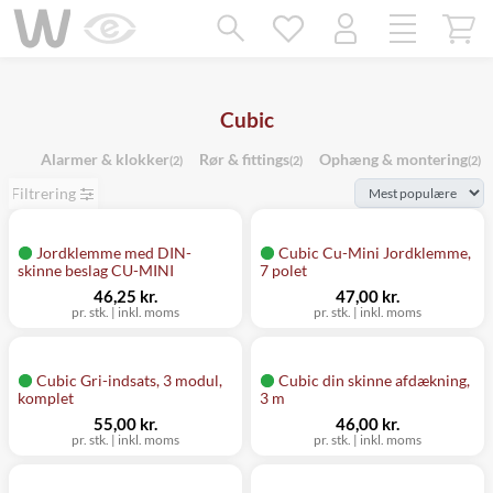
Mangler chatten?
Ret samtykke!
Cubic
Alarmer & klokker
Rør & fittings
Ophæng & montering
(2)
(2)
(2)
Filtrering
Jordklemme med DIN-
Cubic Cu-Mini Jordklemme,
skinne beslag CU-MINI
7 polet
46,25 kr.
47,00 kr.
pr. stk.
|
inkl. moms
pr. stk.
|
inkl. moms
Cubic Gri-indsats, 3 modul,
Cubic din skinne afdækning,
komplet
3 m
55,00 kr.
46,00 kr.
pr. stk.
|
inkl. moms
pr. stk.
|
inkl. moms