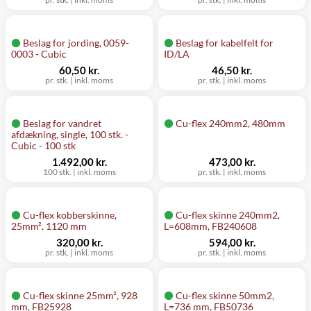
Beslag for jording, 0059-
Beslag for kabelfelt for
0003 - Cubic
ID/LA
60,50 kr.
46,50 kr.
pr. stk.
|
inkl. moms
pr. stk.
|
inkl. moms
Beslag for vandret
Cu-flex 240mm2, 480mm
afdækning, single, 100 stk. -
Cubic - 100 stk
1.492,00 kr.
473,00 kr.
100 stk.
|
inkl. moms
pr. stk.
|
inkl. moms
Cu-flex kobberskinne,
Cu-flex skinne 240mm2,
25mm², 1120 mm
L=608mm, FB240608
320,00 kr.
594,00 kr.
pr. stk.
|
inkl. moms
pr. stk.
|
inkl. moms
Cu-flex skinne 25mm², 928
Cu-flex skinne 50mm2,
mm, FB25928
L=736 mm, FB50736