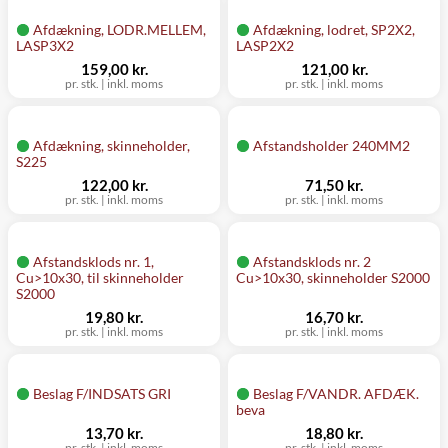
Afdækning, LODR.MELLEM,
Afdækning, lodret, SP2X2,
LASP3X2
LASP2X2
159,00 kr.
121,00 kr.
pr. stk.
|
inkl. moms
pr. stk.
|
inkl. moms
Afdækning, skinneholder,
Afstandsholder 240MM2
S225
122,00 kr.
71,50 kr.
pr. stk.
|
inkl. moms
pr. stk.
|
inkl. moms
Afstandsklods nr. 1,
Afstandsklods nr. 2
Cu>10x30, til skinneholder
Cu>10x30, skinneholder S2000
S2000
19,80 kr.
16,70 kr.
pr. stk.
|
inkl. moms
pr. stk.
|
inkl. moms
Beslag F/INDSATS GRI
Beslag F/VANDR. AFDÆK.
beva
13,70 kr.
18,80 kr.
pr. stk.
|
inkl. moms
pr. stk.
|
inkl. moms