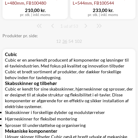
L=480mm, FB100480
L=544mm, FB100544
210,00 kr.
233,00 kr.
pr. stk.
|
inkl. moms
pr. stk.
|
inkl. moms
1
Side
ud af 53
Produkter pr. side:
12
36
54
102
Cubic
Cubic er en anerkendt producent af komponenter og løsninger til
el-tavleindustrien. Med fokus på kvalitet og innovation tilbyder
Cubic et bredt sortiment af produkter, der dækker forskellige
behov inden for tavlebygning.
Skabsskinner og tilbehør
Cubic er kendt for sine skabsskinner, hjørneskinner og sprosser, der
er designet til at skabe struktur og fleksibilitet i el-tavler. Disse
komponenter er afgørende for en effektiv og sikker installation af
elektriske systemer.
Skabsskinner i forskellige dybder og modulstørrelser
Hjørneskinner for fleksibel montering
Sprosser til understøttelse og organisering
Mekaniske komponenter
Udover skinner tilbyder Cubic også et bredt udvalg af mekaniske