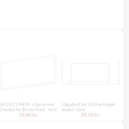
LK CLIC'LINE® - clipsramme
Lågudsnit for Clicline trippel
Teh
3 modul for 80 mm front - hvid
modul - hvid
in
18,60 kr.
89,50 kr.