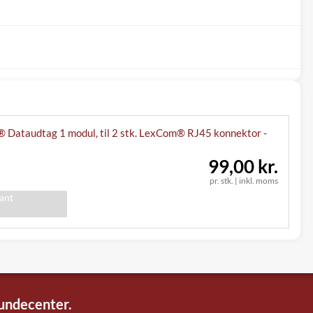
 Dataudtag 1 modul, til 2 stk. LexCom® RJ45 konnektor -
99,00 kr.
pr. stk.
|
inkl. moms
iant
kundecenter.