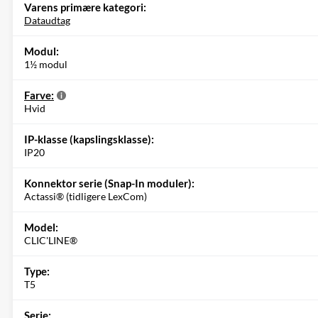
Varens primære kategori:
Dataudtag
Modul:
1½ modul
Farve:
Hvid
IP-klasse (kapslingsklasse):
IP20
Konnektor serie (Snap-In moduler):
Actassi® (tidligere LexCom)
Model:
CLIC'LINE®
Type:
T5
Serie: