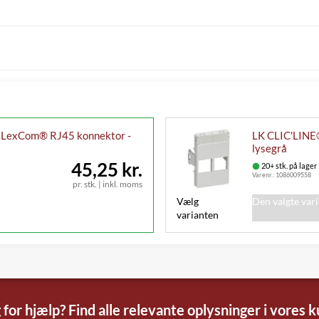
k. LexCom® RJ45 konnektor -
LK CLIC'LINE®
lysegrå
45,25 kr.
20+ stk. på lager
Varenr.:
1086009558
pr. stk.
|
inkl. moms
Vælg
Den valgte var
varianten
 for hjælp? Find alle relevante oplysninger i vores 