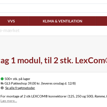
VVS
KLIMA & VENTILATION
g 1 modul, til 2 stk. LexCom
500+ stk. på lager
GLS Pakkeshop 39,00 kr. (leveres onsdag d. 12/8)
Se alle fragtmetoder
Metode
Pris
Leveres
For montage af 2 stk LEXCOM® konnektorer (125, 250 og 500).
Ramme, k
GLS Pakkeshop
39,00 kr.
Onsdag d. 12/8
Læs mere…
GLS
49,00 kr.
Onsdag d. 12/8