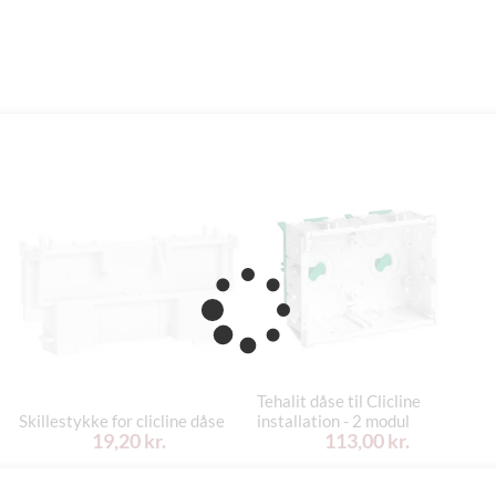
Tehalit dåse til Clicline
Skillestykke for clicline dåse
installation - 2 modul
19,20 kr.
113,00 kr.