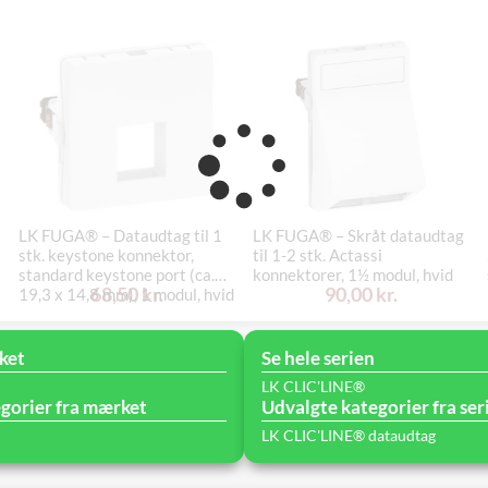
LK FUGA® – Dataudtag til 1
LK FUGA® – Skråt dataudtag
stk. keystone konnektor,
til 1-2 stk. Actassi
standard keystone port (ca.
konnektorer, 1½ modul, hvid
68,50 kr.
90,00 kr.
19,3 x 14,8 mm), 1 modul, hvid
ket
Se hele serien
LK CLIC'LINE®
gorier fra mærket
Udvalgte kategorier fra ser
LK CLIC'LINE® dataudtag