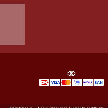
Persondatapolitik
|
Cookie information
|
Samtykkeindstillinger