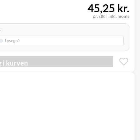
45,25 kr.
pr. stk.
|
inkl. moms
e
 i kurven