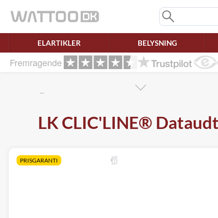
Mangler chatten?
Ret samtykke!
ELARTIKLER
BELYSNING
Fremragende
…
LK CLIC'LINE® Dataudta
PRISGARANTI