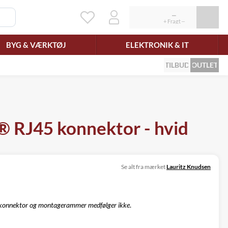
BYG & VÆRKTØJ
ELEKTRONIK & IT
TILBUD
OUTLET
® RJ45 konnektor - hvid
Se alt fra mærket
Lauritz Knudsen
onnektor og montagerammer medfølger ikke
.