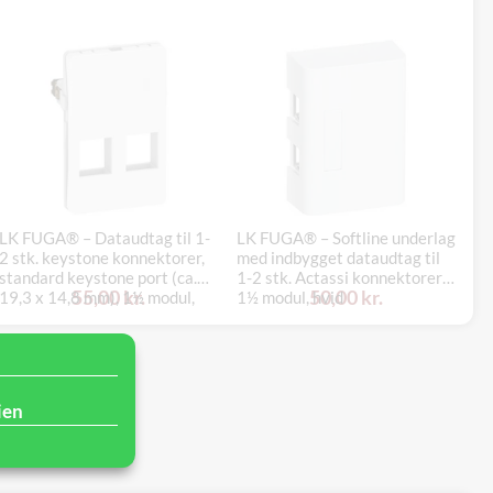
LK FUGA® – Dataudtag til 1-
LK FUGA® – Softline underlag
2 stk. keystone konnektorer,
med indbygget dataudtag til
Mo
standard keystone port (ca.
1-2 stk. Actassi konnektorer,
2M
55,00 kr.
50,00 kr.
19,3 x 14,8 mm), 1½ modul,
1½ modul, hvid
hvid
ien