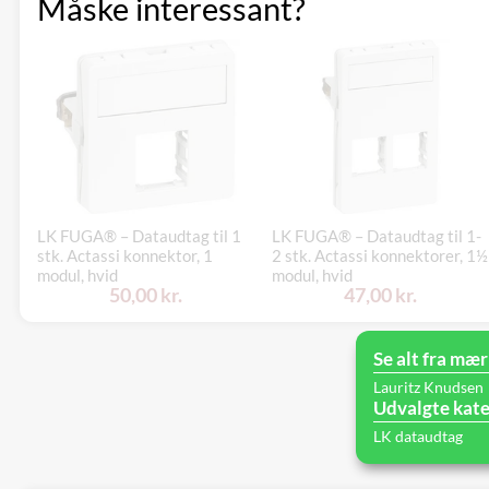
Måske interessant?
LK FUGA® – Dataudtag til 1
LK FUGA® – Dataudtag til 1-
stk. Actassi konnektor, 1
2 stk. Actassi konnektorer, 1½
modul, hvid
modul, hvid
50,00 kr.
47,00 kr.
Se alt fra mær
Lauritz Knudsen
Udvalgte kate
LK dataudtag