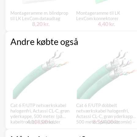
Montageramme m. blindprop
Montageramme til LK
til LK LexCom dataudtag
LexCom konnektorer
8,20 kr.
4,40 kr.
Andre købte også
Cat 6 F/UTP netværkskabel
Cat 6 F/UTP dobbelt
halogenfri, Actassi CL-C, grøn
netværkskabel halogenfri,
yderkappe, 500 meter (på
Actassi CL-C, grøn yderkappe,
4.108,00 kr.
8.564,00 kr.
kabeltromle) – Schneider
500 meter (på kabeltromle) –
Electric
Schneider Electric