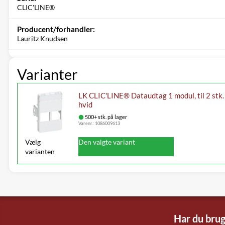
CLIC'LINE®
Producent/forhandler:
Lauritz Knudsen
Varianter
LK CLIC'LINE® Dataudtag 1 modul, til 2 st
hvid
500+ stk. på lager
Varenr.:
1086009613
Vælg
Den valgte variant
varianten
Har du brug