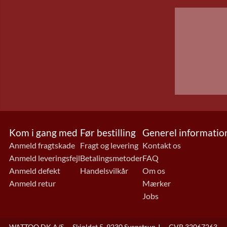
Kom i gang med
Før bestilling
Generel informatio
Anmeld fragtskade
Fragt og levering
Kontakt os
Anmeld leveringsfejl
Betalingsmetoder
FAQ
Anmeld defekt
Handelsvilkår
Om os
Anmeld retur
Mærker
Jobs
WATTOO.DK A/S
-
Skjoldet 5, 9230 Svenstrup J
-
CVR 32067263