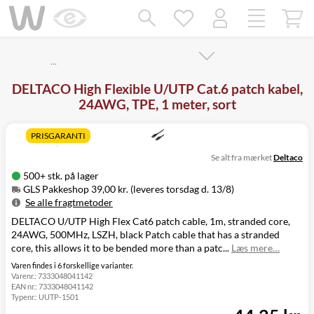
Mangler chatten?
Ret samtykke!
…
DELTACO High Flexible U/UTP Cat.6 patch kabel,
24AWG, TPE, 1 meter, sort
PRISGARANTI
Se alt fra mærket
Deltaco
500+ stk. på lager
GLS Pakkeshop 39,00 kr. (leveres torsdag d. 13/8)
Se alle fragtmetoder
DELTACO U/UTP High Flex Cat6 patch cable, 1m, stranded core,
Metode
Pris
Leveres
24AWG, 500MHz, LSZH, black Patch cable that has a stranded
GLS Pakkeshop
39,00 kr.
Torsdag d. 13/8
core, this allows it to be bended more than a patc...
Læs mere…
GLS
49,00 kr.
Torsdag d. 13/8
Hjemmelevering
Varen findes i 6 forskellige varianter.
Varenr.:
7333048041142
GLS Erhverv
49,00 kr.
Torsdag d. 13/8
EAN nr.:
7333048041142
Click&Collect i
Typenr.:
UUTP-1501
Svenstrup
0,00 kr.
Onsdag d. 12/8