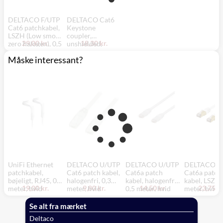
DELTACO F/UTP
DELTACO Cat6
Cat6 patchkabel,
Keystone
LSZH (Low smoke
coupler,
29,00 kr.
18,30 kr.
zero halogen), 0,5
unshielded,
meter, sort
2xRJ45, plastic,
Måske interessant?
180, sort
UniFi Ethernet
DELTACO U/UTP
DELTACO U/UTP
DELTACO S
patchkabel,
Cat6 patch kabel,
Cat6a patch
Cat6a patch
bøjeligt, RJ45, 0,1
halogenfri, 0,3
kabel, halogenfri,
kabel, LSZH,
19,00 kr.
9,80 kr.
14,50 kr.
23,75 kr
meter, hvid
meter, hvid
0,5 meter, hvid
meter, hvid
Se alt fra mærket
Deltaco