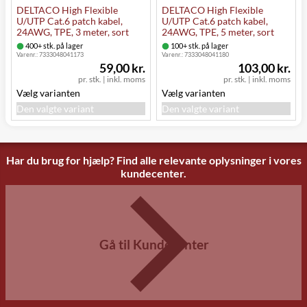
DELTACO High Flexible
DELTACO High Flexible
U/UTP Cat.6 patch kabel,
U/UTP Cat.6 patch kabel,
24AWG, TPE, 3 meter, sort
24AWG, TPE, 5 meter, sort
400+ stk. på lager
100+ stk. på lager
Varenr.:
7333048041173
Varenr.:
7333048041180
59,00 kr.
103,00 kr.
pr. stk.
|
inkl. moms
pr. stk.
|
inkl. moms
Vælg varianten
Vælg varianten
Den valgte variant
Den valgte variant
Har du brug for hjælp? Find alle relevante oplysninger i vores
kundecenter.
Gå til Kundecenter