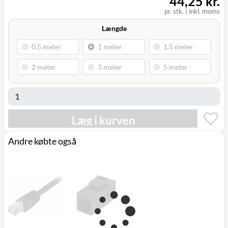
44,25 kr.
(9230)
pr. stk.
|
inkl. moms
Længde
Læg i kurven
Andre købte også