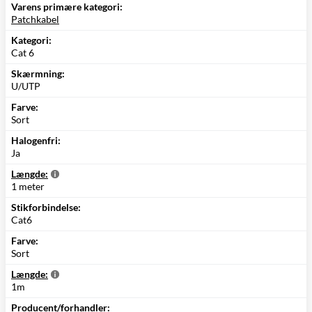
Varens primære kategori:
Patchkabel
Kategori:
Cat 6
Skærmning:
U/UTP
Farve:
Sort
Halogenfri:
Ja
Længde:
1 meter
Stikforbindelse:
Cat6
Farve:
Sort
Længde:
1m
Producent/forhandler: