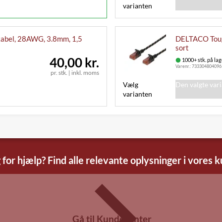
varianten
abel, 28AWG, 3.8mm, 1,5
DELTACO Toug
sort
40,00 kr.
1000+ stk. på lag
Varenr.:
733304804096
pr. stk.
|
inkl. moms
Vælg
Den valgte var
varianten
 for hjælp? Find alle relevante oplysninger i vores 
Gå til Kundecenter