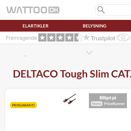
Mangler chatten?
Ret samtykke!
ELARTIKLER
BELYSNING
Fremragende
…
DELTACO Tough Slim CAT.
PRISGARANTI