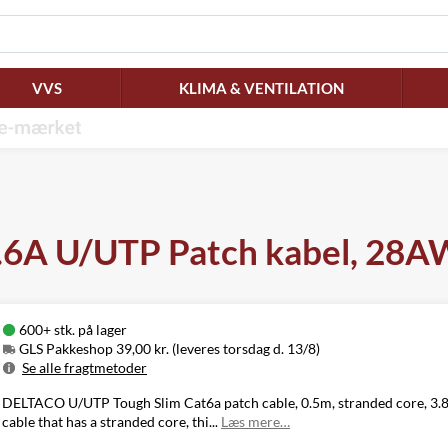
VVS
KLIMA & VENTILATION
6A U/UTP Patch kabel, 28AWG
600+ stk. på lager
GLS Pakkeshop 39,00 kr. (leveres torsdag d. 13/8)
Se alle fragtmetoder
Metode
Pris
Leveres
DELTACO U/UTP Tough Slim Cat6a patch cable, 0.5m, stranded core, 3.8
GLS Pakkeshop
39,00 kr.
Torsdag d. 13/8
cable that has a stranded core, thi...
Læs mere…
GLS
49,00 kr.
Torsdag d. 13/8