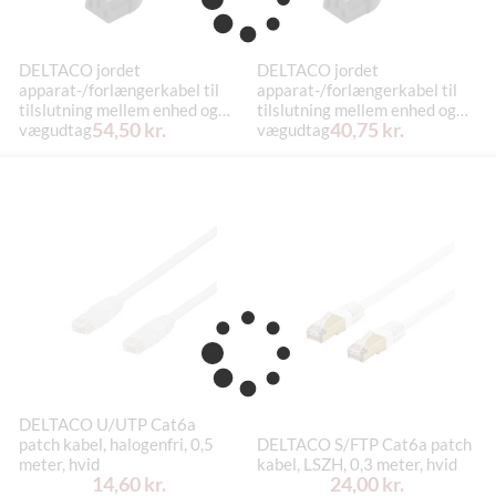
DELTACO jordet
DELTACO jordet
apparat-/forlængerkabel til
apparat-/forlængerkabel til
tilslutning mellem enhed og
tilslutning mellem enhed og
54,50 kr.
40,75 kr.
vægudtag
vægudtag
DELTACO U/UTP Cat6a
patch kabel, halogenfri, 0,5
DELTACO S/FTP Cat6a patch
meter, hvid
kabel, LSZH, 0,3 meter, hvid
14,60 kr.
24,00 kr.