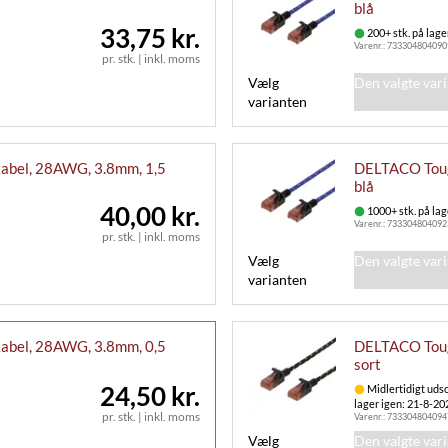
blå
33,75 kr.
200+ stk. på lage
Varenr.:
733304804090
pr. stk.
|
inkl. moms
Vælg
Den valgte var
varianten
abel, 28AWG, 3.8mm, 1,5
DELTACO Toug
blå
40,00 kr.
1000+ stk. på lag
Varenr.:
733304804092
pr. stk.
|
inkl. moms
Vælg
Den valgte var
varianten
abel, 28AWG, 3.8mm, 0,5
DELTACO Toug
sort
24,50 kr.
Midlertidigt udso
lager igen: 21-8-20
pr. stk.
|
inkl. moms
Varenr.:
733304804094
Vælg
Den valgte var