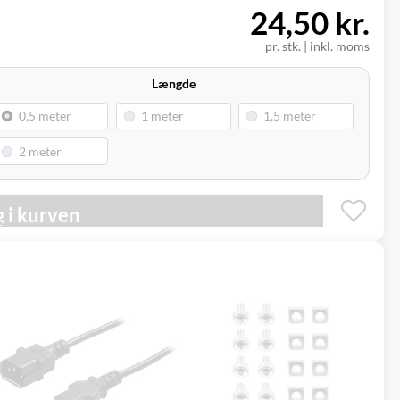
24,50 kr.
pr. stk.
|
inkl. moms
Længde
 i kurven