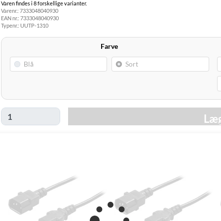
Varen findes i 8 forskellige varianter.
Hjemmelevering
Varenr.:
7333048040930
GLS Erhverv
49,00 kr.
Torsdag d. 13/8
EAN nr.:
7333048040930
Click&Collect i
Typenr.:
UUTP-1310
Svenstrup
0,00 kr.
Onsdag d. 12/8
(9230)
Farve
Læg