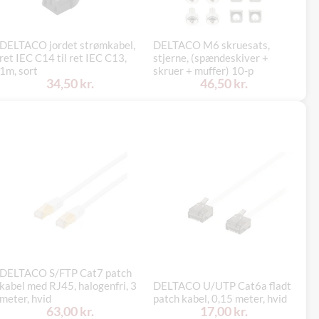
DELTACO jordet strømkabel,
DELTACO M6 skruesats,
ret IEC C14 til ret IEC C13,
stjerne, (spændeskiver +
La
1m, sort
skruer + muffer) 10-p
30
34,50 kr.
46,50 kr.
DELTACO S/FTP Cat7 patch
DE
kabel med RJ45, halogenfri, 3
DELTACO U/UTP Cat6a fladt
pa
meter, hvid
patch kabel, 0,15 meter, hvid
gu
63,00 kr.
17,00 kr.