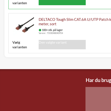
varianten
DELTACO Tough Slim CAT.6A U/UTP Patch k
meter, sort
100+ stk. på lager
Varenr.:
7333048040954
Vælg
Den valgte variant
varianten
Har du brug