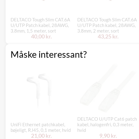
DELTACO Tough Slim CAT.6A
DELTACO Tough Slim CAT.6A
U/UTP Patch kabel, 28AWG,
U/UTP Patch kabel, 28AWG,
3.8mm, 1,5 meter, sort
3.8mm, 2 meter, sort
40,00 kr.
43,25 kr.
Måske interessant?
DELTACO U/UTP Cat6 patch
UniFi Ethernet patchkabel,
kabel, halogenfri, 0,3 meter,
bøjeligt, RJ45, 0,1 meter, hvid
hvid
21,00 kr.
9,90 kr.