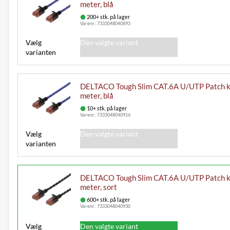
meter, blå
200+ stk. på lager
Varenr.:
7333048040893
Vælg
Den valgte variant
varianten
DELTACO Tough Slim CAT.6A U/UTP Patch k
meter, blå
10+ stk. på lager
Varenr.:
7333048040916
Vælg
Den valgte variant
varianten
DELTACO Tough Slim CAT.6A U/UTP Patch k
meter, sort
600+ stk. på lager
Varenr.:
7333048040930
Vælg
Den valgte variant