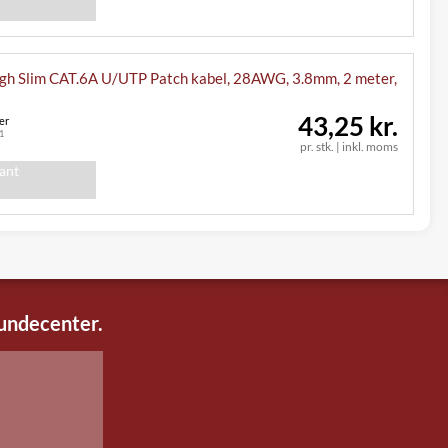
h Slim CAT.6A U/UTP Patch kabel, 28AWG, 3.8mm, 2 meter,
43,25 kr.
er
1
pr. stk.
|
inkl. moms
iant
kundecenter.