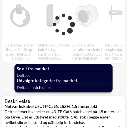
E-Charge, holder
Deltaco E-Charge
U/UTP Cat6a
DELTACO
til type 2 stik og
kabelkrog,
installationskabel
vægbeslag,
kabel - Deltaco
rustfrit stål
, slankt 28AWG,
kraftigt, tilt,
147,00 kr.
89,00 kr.
659,00 kr.
112,00 k
SS304, sort
100 meter, LSZH,
86", 75 kg, s
hvid
Se alt fra mærket
Deltaco
Udvalgte kategorier fra mærket
Deltaco patchkabel
Beskrivelse
Netværkskabel U/UTP Cat6, LSZH, 1.5 meter, blå
Dette netværkskabel er et U/UTP Cat6 patchkabel på 1.5 meter i en
blå farve. Det er udstyret med støbte RJ45-stik i begge ender,
hvilket sikrer en solid og pålidelig forbindelse.