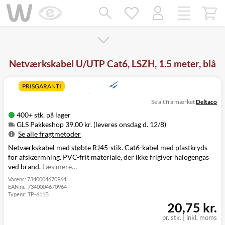
Mangler chatten?
Ret samtykke!
Netværkskabel U/UTP Cat6, LSZH, 1.5 meter, blå
PRISGARANTI
Se alt fra mærket
Deltaco
400+ stk. på lager
GLS Pakkeshop 39,00 kr. (leveres onsdag d. 12/8)
Se alle fragtmetoder
Netværkskabel med støbte RJ45-stik. Cat6-kabel med plastkryds
Metode
Pris
Leveres
for afskærmning. PVC-frit materiale, der ikke frigiver halogengas
GLS Pakkeshop
39,00 kr.
Onsdag d. 12/8
ved brand.
Læs mere…
GLS
49,00 kr.
Onsdag d. 12/8
Hjemmelevering
Varenr.:
7340004670964
EAN nr.:
7340004670964
GLS Erhverv
49,00 kr.
Onsdag d. 12/8
Typenr.:
TP-611B
Click&Collect i
20,75 kr.
Svenstrup
0,00 kr.
Tirsdag d. 11/8
(9230)
pr. stk.
|
inkl. moms