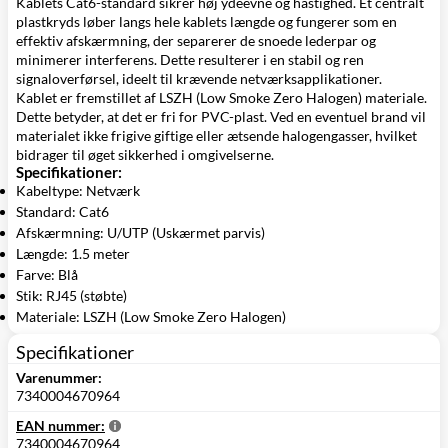
Kablets Cat6-standard sikrer høj ydeevne og hastighed. Et centralt
plastkryds løber langs hele kablets længde og fungerer som en
effektiv afskærmning, der separerer de snoede lederpar og
minimerer interferens. Dette resulterer i en stabil og ren
signaloverførsel, ideelt til krævende netværksapplikationer.
Kablet er fremstillet af LSZH (Low Smoke Zero Halogen) materiale.
Dette betyder, at det er fri for PVC-plast. Ved en eventuel brand vil
materialet ikke frigive giftige eller ætsende halogengasser, hvilket
bidrager til øget sikkerhed i omgivelserne.
Specifikationer:
Kabeltype: Netværk
Standard: Cat6
Afskærmning: U/UTP (Uskærmet parvis)
Længde: 1.5 meter
Farve: Blå
Stik: RJ45 (støbte)
Materiale: LSZH (Low Smoke Zero Halogen)
Specifikationer
Varenummer:
7340004670964
EAN nummer:
7340004670964