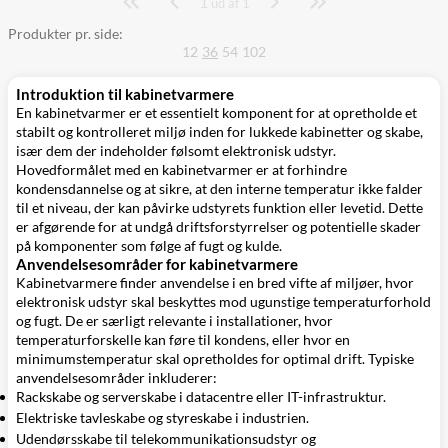
1
Side
ud af 1
Produkter pr. side:
12
36
54
102
Introduktion til kabinetvarmere
En kabinetvarmer er et essentielt komponent for at opretholde et
stabilt og kontrolleret miljø inden for lukkede kabinetter og skabe,
især dem der indeholder følsomt elektronisk udstyr.
Hovedformålet med en kabinetvarmer er at forhindre
kondensdannelse og at sikre, at den interne temperatur ikke falder
til et niveau, der kan påvirke udstyrets funktion eller levetid. Dette
er afgørende for at undgå driftsforstyrrelser og potentielle skader
på komponenter som følge af fugt og kulde.
Anvendelsesområder for kabinetvarmere
Kabinetvarmere finder anvendelse i en bred vifte af miljøer, hvor
elektronisk udstyr skal beskyttes mod ugunstige temperaturforhold
og fugt. De er særligt relevante i installationer, hvor
temperaturforskelle kan føre til kondens, eller hvor en
minimumstemperatur skal opretholdes for optimal drift. Typiske
anvendelsesområder inkluderer:
Rackskabe og serverskabe i datacentre eller IT-infrastruktur.
Elektriske tavleskabe og styreskabe i industrien.
Udendørsskabe til telekommunikationsudstyr og