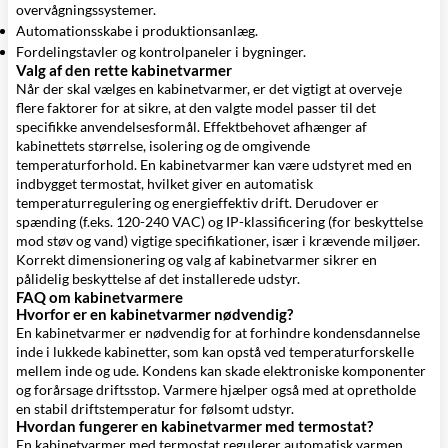
overvågningssystemer.
Automationsskabe i produktionsanlæg.
Fordelingstavler og kontrolpaneler i bygninger.
Valg af den rette kabinetvarmer
Når der skal vælges en kabinetvarmer, er det vigtigt at overveje
flere faktorer for at sikre, at den valgte model passer til det
specifikke anvendelsesformål. Effektbehovet afhænger af
kabinettets størrelse, isolering og de omgivende
temperaturforhold. En kabinetvarmer kan være udstyret med en
indbygget termostat, hvilket giver en automatisk
temperaturregulering og energieffektiv drift. Derudover er
spænding (f.eks. 120-240 VAC) og IP-klassificering (for beskyttelse
mod støv og vand) vigtige specifikationer, især i krævende miljøer.
Korrekt dimensionering og valg af kabinetvarmer sikrer en
pålidelig beskyttelse af det installerede udstyr.
FAQ om kabinetvarmere
Hvorfor er en kabinetvarmer nødvendig?
En kabinetvarmer er nødvendig for at forhindre kondensdannelse
inde i lukkede kabinetter, som kan opstå ved temperaturforskelle
mellem inde og ude. Kondens kan skade elektroniske komponenter
og forårsage driftsstop. Varmere hjælper også med at opretholde
en stabil driftstemperatur for følsomt udstyr.
Hvordan fungerer en kabinetvarmer med termostat?
En kabinetvarmer med termostat regulerer automatisk varmen