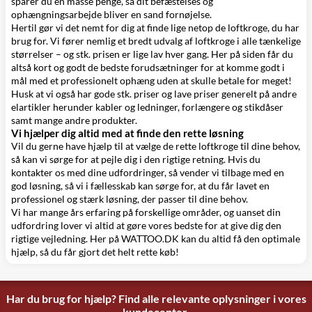
sparer du en masse penge, så dit befæstelses og
ophængningsarbejde bliver en sand fornøjelse.
Hertil gør vi det nemt for dig at finde lige netop de loftkroge, du har
brug for. Vi fører nemlig et bredt udvalg af loftkroge i alle tænkelige
størrelser – og stk. prisen er lige lav hver gang. Her på siden får du
altså kort og godt de bedste forudsætninger for at komme godt i
mål med et professionelt ophæng uden at skulle betale for meget!
Husk at vi også har gode stk. priser og lave priser generelt på
andre
elartikler
herunder
kabler og ledninger
,
forlængere og stikdåser
samt mange andre produkter.
Vi hjælper dig altid med at finde den rette løsning
Vil du gerne have hjælp til at vælge de rette loftkroge til dine behov,
så kan vi sørge for at pejle dig i den rigtige retning. Hvis du
kontakter os med dine udfordringer, så vender vi tilbage med en
god løsning, så vi i fællesskab kan sørge for, at du får lavet en
professionel og stærk løsning, der passer til dine behov.
Vi har mange års erfaring på forskellige områder, og uanset din
udfordring lover vi altid at gøre vores bedste for at give dig den
rigtige vejledning. Her på WATTOO.DK kan du altid få den optimale
hjælp, så du får gjort det helt rette køb!
Har du brug for hjælp? Find alle relevante oplysninger i vores
kundecenter.