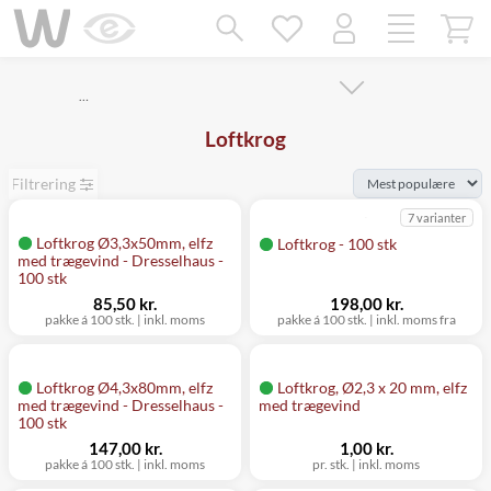
Mangler chatten?
Ret samtykke!
…
Loftkrog
Filtrering
7 varianter
Loftkrog Ø3,3x50mm, elfz
Loftkrog - 100 stk
med trægevind - Dresselhaus -
100 stk
85,50 kr.
198,00 kr.
pakke á 100 stk.
|
inkl. moms
pakke á 100 stk.
|
inkl. moms fra
Loftkrog Ø4,3x80mm, elfz
Loftkrog, Ø2,3 x 20 mm, elfz
med trægevind - Dresselhaus -
med trægevind
100 stk
147,00 kr.
1,00 kr.
pakke á 100 stk.
|
inkl. moms
pr. stk.
|
inkl. moms