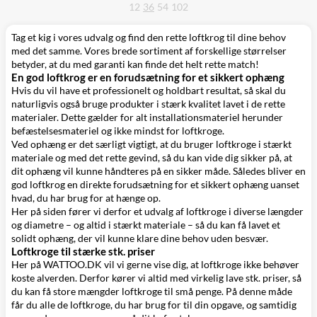
12
36
54
102
Tag et kig i vores udvalg og find den rette loftkrog til dine behov
med det samme. Vores brede sortiment af forskellige størrelser
betyder, at du med garanti kan finde det helt rette match!
En god loftkrog er en forudsætning for et sikkert ophæng
Hvis du vil have et professionelt og holdbart resultat, så skal du
naturligvis også bruge produkter i stærk kvalitet lavet i de rette
materialer. Dette gælder for alt
installationsmateriel
herunder
befæstelsesmateriel
og ikke mindst for loftkroge.
Ved ophæng er det særligt vigtigt, at du bruger loftkroge i stærkt
materiale og med det rette gevind, så du kan vide dig sikker på, at
dit ophæng vil kunne håndteres på en sikker måde. Således bliver en
god loftkrog en direkte forudsætning for et sikkert ophæng uanset
hvad, du har brug for at hænge op.
Her på siden fører vi derfor et udvalg af loftkroge i diverse længder
og diametre – og altid i stærkt materiale – så du kan få lavet et
solidt ophæng, der vil kunne klare dine behov uden besvær.
Loftkroge til stærke stk. priser
Her på WATTOO.DK vil vi gerne vise dig, at loftkroge ikke behøver
koste alverden. Derfor kører vi altid med virkelig lave stk. priser, så
du kan få store mængder loftkroge til små penge. På denne måde
får du alle de loftkroge, du har brug for til din opgave, og samtidig