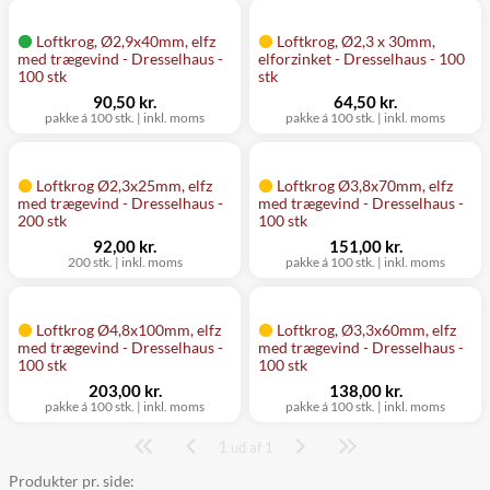
Loftkrog, Ø2,9x40mm, elfz
Loftkrog, Ø2,3 x 30mm,
med trægevind - Dresselhaus -
elforzinket - Dresselhaus - 100
100 stk
stk
90,50 kr.
64,50 kr.
pakke á 100 stk.
|
inkl. moms
pakke á 100 stk.
|
inkl. moms
Loftkrog Ø2,3x25mm, elfz
Loftkrog Ø3,8x70mm, elfz
med trægevind - Dresselhaus -
med trægevind - Dresselhaus -
200 stk
100 stk
92,00 kr.
151,00 kr.
200 stk.
|
inkl. moms
pakke á 100 stk.
|
inkl. moms
Loftkrog Ø4,8x100mm, elfz
Loftkrog, Ø3,3x60mm, elfz
med trægevind - Dresselhaus -
med trægevind - Dresselhaus -
100 stk
100 stk
203,00 kr.
138,00 kr.
pakke á 100 stk.
|
inkl. moms
pakke á 100 stk.
|
inkl. moms
1
Side
ud af 1
Produkter pr. side: