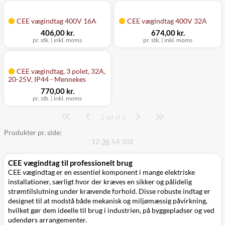
CEE vægindtag 400V 16A
CEE vægindtag 400V 32A
406,00 kr.
674,00 kr.
pr. stk.
|
inkl. moms
pr. stk.
|
inkl. moms
CEE vægindtag, 3 polet, 32A,
20-25V, IP44 - Mennekes
770,00 kr.
pr. stk.
|
inkl. moms
1
Side
ud af 1
Produkter pr. side:
12
36
54
102
CEE vægindtag til professionelt brug
CEE vægindtag er en essentiel komponent i mange elektriske
installationer, særligt hvor der kræves en sikker og pålidelig
strømtilslutning under krævende forhold. Disse robuste indtag er
designet til at modstå både mekanisk og miljømæssig påvirkning,
hvilket gør dem ideelle til brug i industrien, på byggepladser og ved
udendørs arrangementer.