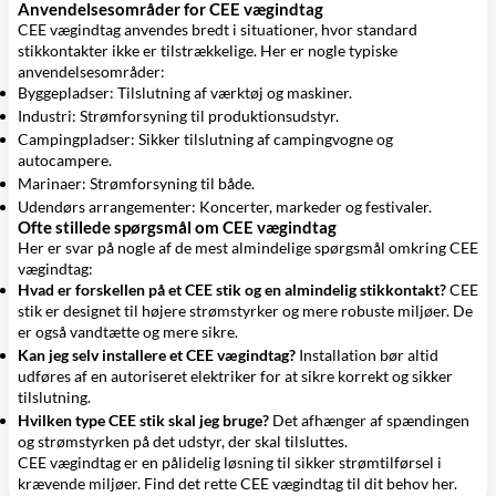
Anvendelsesområder for CEE vægindtag
CEE vægindtag anvendes bredt i situationer, hvor standard
stikkontakter ikke er tilstrækkelige. Her er nogle typiske
anvendelsesområder:
Byggepladser: Tilslutning af værktøj og maskiner.
Industri: Strømforsyning til produktionsudstyr.
Campingpladser: Sikker tilslutning af campingvogne og
autocampere.
Marinaer: Strømforsyning til både.
Udendørs arrangementer: Koncerter, markeder og festivaler.
Ofte stillede spørgsmål om CEE vægindtag
Her er svar på nogle af de mest almindelige spørgsmål omkring CEE
vægindtag:
Hvad er forskellen på et CEE stik og en almindelig stikkontakt?
CEE
stik er designet til højere strømstyrker og mere robuste miljøer. De
er også vandtætte og mere sikre.
Kan jeg selv installere et CEE vægindtag?
Installation bør altid
udføres af en autoriseret elektriker for at sikre korrekt og sikker
tilslutning.
Hvilken type CEE stik skal jeg bruge?
Det afhænger af spændingen
og strømstyrken på det udstyr, der skal tilsluttes.
CEE vægindtag er en pålidelig løsning til sikker strømtilførsel i
krævende miljøer. Find det rette CEE vægindtag til dit behov her.