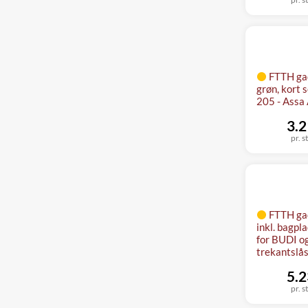
FTTH ga
grøn, kort
205 - Assa
3.2
pr. s
FTTH ga
inkl. bagpl
for BUDI o
trekantslås
5.2
pr. s