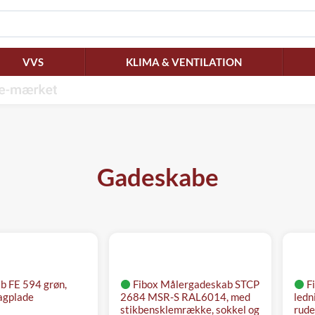
VVS
KLIMA & VENTILATION
Gadeskabe
b FE 594 grøn,
Fibox Målergadeskab STCP
F
bagplade
2684 MSR-S RAL6014, med
ledn
stikbensklemrække, sokkel og
rude