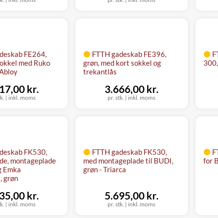
deskab FE264,
FTTH gadeskab FE396,
F
 sokkel med Ruko
grøn, med kort sokkel og
300,
 Abloy
trekantlås
17,00 kr.
3.666,00 kr.
tk.
|
inkl. moms
pr. stk.
|
inkl. moms
deskab FK530,
FTTH gadeskab FK530,
F
ade, montageplade
med montageplade til BUDI,
for 
g Emka
grøn - Triarca
, grøn
35,00 kr.
5.695,00 kr.
tk.
|
inkl. moms
pr. stk.
|
inkl. moms