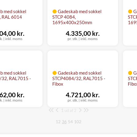
b med sokkel
Gadeskab med sokkel
G
, RAL 6014
STCP 4084,
STC
1695x400x250mm
169
04,00 kr.
4.335,00 kr.
tk.
|
inkl. moms
pr. stk.
|
inkl. moms
b med sokkel
Gadeskab med sokkel
G
/32, RAL7015 -
STCP4084/32, RAL7015 -
STC
Fibox
Fibo
62,00 kr.
4.721,00 kr.
tk.
|
inkl. moms
pr. stk.
|
inkl. moms
1
Side
ud af 2
12
36
54
102