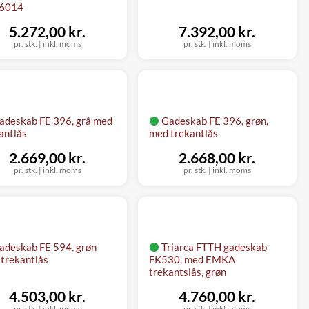
6014
5.272,00 kr.
7.392,00 kr.
pr. stk.
|
inkl. moms
pr. stk.
|
inkl. moms
adeskab FE 396, grå med
Gadeskab FE 396, grøn,
antlås
med trekantlås
2.669,00 kr.
2.668,00 kr.
pr. stk.
|
inkl. moms
pr. stk.
|
inkl. moms
adeskab FE 594, grøn
Triarca FTTH gadeskab
trekantlås
FK530, med EMKA
trekantslås, grøn
4.503,00 kr.
4.760,00 kr.
pr. stk.
|
inkl. moms
pr. stk.
|
inkl. moms