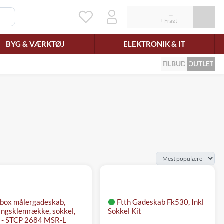
BYG & VÆRKTØJ
ELEKTRONIK & IT
TILBUD
OUTLET
ibox målergadeskab,
Ftth Gadeskab Fk530, Inkl
ingsklemrække, sokkel,
Sokkel Kit
 - STCP 2684 MSR-L