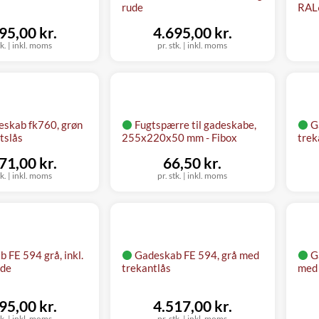
rude
RAL
95,00 kr.
4.695,00 kr.
tk.
|
inkl. moms
pr. stk.
|
inkl. moms
eskab fk760, grøn
Fugtspærre til gadeskabe,
G
tslås
255x220x50 mm - Fibox
trek
71,00 kr.
66,50 kr.
tk.
|
inkl. moms
pr. stk.
|
inkl. moms
 FE 594 grå, inkl.
Gadeskab FE 594, grå med
G
ade
trekantlås
med 
95,00 kr.
4.517,00 kr.
tk.
|
inkl. moms
pr. stk.
|
inkl. moms