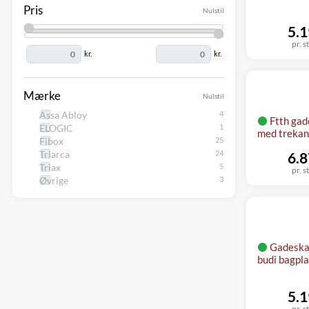
Pris
Nulstil
5.1
pr. s
kr.
kr.
Mærke
Nulstil
Assa Abloy
Ftth gad
ELOGIC
med trekan
Fibox
Triarca
6.8
Triax
pr. s
Øvrige
Gadeskab
budi bagpl
5.1
pr. s