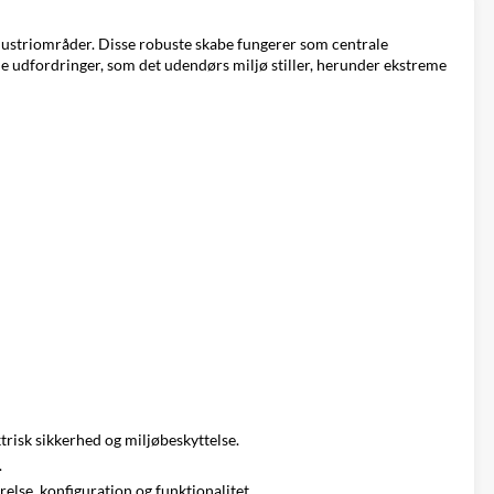
industriområder. Disse robuste skabe fungerer som centrale
 de udfordringer, som det udendørs miljø stiller, herunder ekstreme
trisk sikkerhed og miljøbeskyttelse.
.
else, konfiguration og funktionalitet.