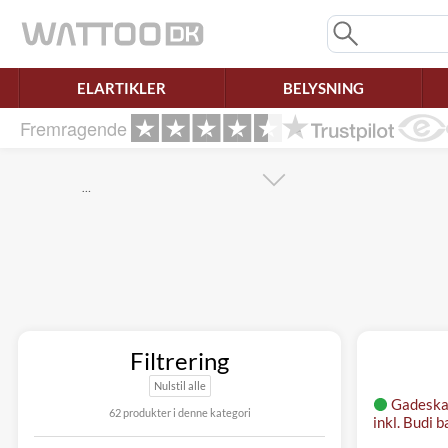
Mangler chatten?
Ret samtykke!
ELARTIKLER
BELYSNING
Fremragende
…
Filtrering
Nulstil alle
Gadeska
62 produkter i denne kategori
inkl. Budi 