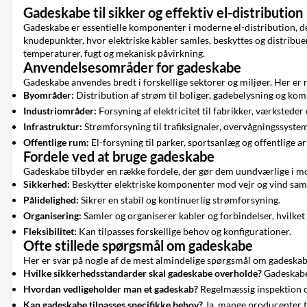
Gadeskabe til sikker og effektiv el-distribution
Gadeskabe er essentielle komponenter i moderne el-distribution, der
knudepunkter, hvor elektriske kabler samles, beskyttes og distribue
temperaturer, fugt og mekanisk påvirkning.
Anvendelsesområder for gadeskabe
Gadeskabe anvendes bredt i forskellige sektorer og miljøer. Her er 
Byområder:
Distribution af strøm til boliger, gadebelysning og ko
Industriområder:
Forsyning af elektricitet til fabrikker, værksteder
Infrastruktur:
Strømforsyning til trafiksignaler, overvågningssyst
Offentlige rum:
El-forsyning til parker, sportsanlæg og offentlige 
Fordele ved at bruge gadeskabe
Gadeskabe tilbyder en række fordele, der gør dem uundværlige i mo
Sikkerhed:
Beskytter elektriske komponenter mod vejr og vind sam
Pålidelighed:
Sikrer en stabil og kontinuerlig strømforsyning.
Organisering:
Samler og organiserer kabler og forbindelser, hvilket g
Fleksibilitet:
Kan tilpasses forskellige behov og konfigurationer.
Ofte stillede spørgsmål om gadeskabe
Her er svar på nogle af de mest almindelige spørgsmål om gadeskab
Hvilke sikkerhedsstandarder skal gadeskabe overholde?
Gadeskabe 
Hvordan vedligeholder man et gadeskab?
Regelmæssig inspektion og
Kan gadeskabe tilpasses specifikke behov?
Ja, mange producenter ti