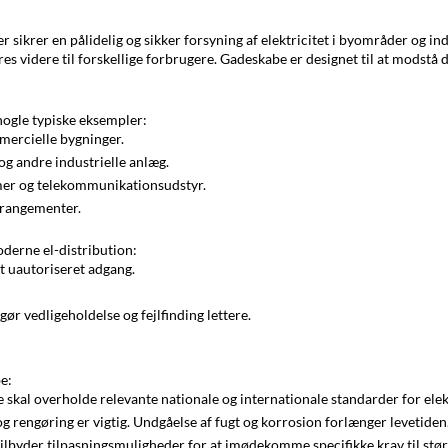
 sikrer en pålidelig og sikker forsyning af elektricitet i byområder og 
res videre til forskellige forbrugere. Gadeskabe er designet til at modstå
nogle typiske eksempler:
mmercielle bygninger.
 og andre industrielle anlæg.
emer og telekommunikationsudstyr.
arrangementer.
derne el-distribution:
t uautoriseret adgang.
ør vedligeholdelse og fejlfinding lettere.
e:
skal overholde relevante nationale og internationale standarder for elek
 rengøring er vigtig. Undgåelse af fugt og korrosion forlænger levetiden
lbyder tilpasningsmuligheder for at imødekomme specifikke krav til størr