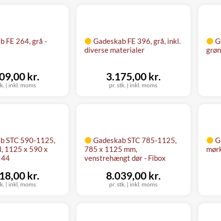
 FE 264, grå -
Gadeskab FE 396, grå, inkl.
G
diverse materialer
grøn
09,00 kr.
3.175,00 kr.
tk.
|
inkl. moms
pr. stk.
|
inkl. moms
b STC 590-1125,
Gadeskab STC 785-1125,
G
l, 1125 x 590 x
785 x 1125 mm,
mørk
 44
venstrehængt dør - Fibox
18,00 kr.
8.039,00 kr.
tk.
|
inkl. moms
pr. stk.
|
inkl. moms