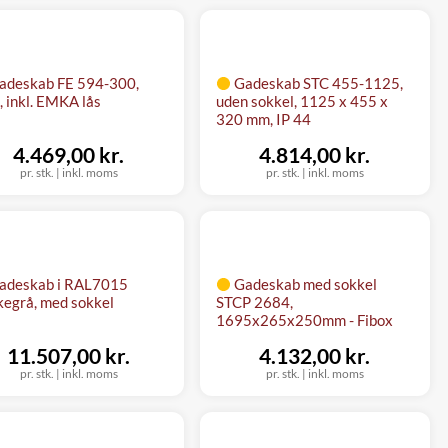
adeskab FE 594-300,
Gadeskab STC 455-1125,
, inkl. EMKA lås
uden sokkel, 1125 x 455 x
320 mm, IP 44
4.469,00 kr.
4.814,00 kr.
pr. stk.
|
inkl. moms
pr. stk.
|
inkl. moms
adeskab i RAL7015
Gadeskab med sokkel
egrå, med sokkel
STCP 2684,
1695x265x250mm - Fibox
11.507,00 kr.
4.132,00 kr.
pr. stk.
|
inkl. moms
pr. stk.
|
inkl. moms