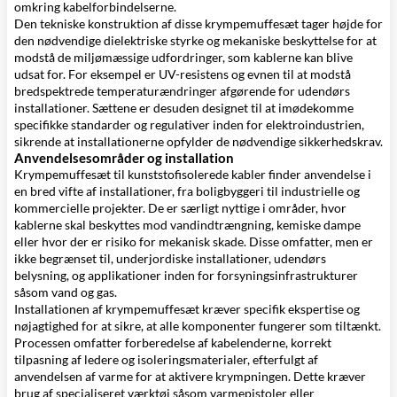
omkring kabelforbindelserne.
Den tekniske konstruktion af disse krympemuffesæt tager højde for
den nødvendige dielektriske styrke og mekaniske beskyttelse for at
modstå de miljømæssige udfordringer, som kablerne kan blive
udsat for. For eksempel er UV-resistens og evnen til at modstå
bredspektrede temperaturændringer afgørende for udendørs
installationer. Sættene er desuden designet til at imødekomme
specifikke standarder og regulativer inden for elektroindustrien,
sikrende at installationerne opfylder de nødvendige sikkerhedskrav.
Anvendelsesområder og installation
Krympemuffesæt til kunststofisolerede kabler finder anvendelse i
en bred vifte af installationer, fra boligbyggeri til industrielle og
kommercielle projekter. De er særligt nyttige i områder, hvor
kablerne skal beskyttes mod vandindtrængning, kemiske dampe
eller hvor der er risiko for mekanisk skade. Disse omfatter, men er
ikke begrænset til, underjordiske installationer, udendørs
belysning, og applikationer inden for forsyningsinfrastrukturer
såsom vand og gas.
Installationen af krympemuffesæt kræver specifik ekspertise og
nøjagtighed for at sikre, at alle komponenter fungerer som tiltænkt.
Processen omfatter forberedelse af kabelenderne, korrekt
tilpasning af ledere og isoleringsmaterialer, efterfulgt af
anvendelsen af varme for at aktivere krympningen. Dette kræver
brug af specialiseret værktøj såsom varmepistoler eller