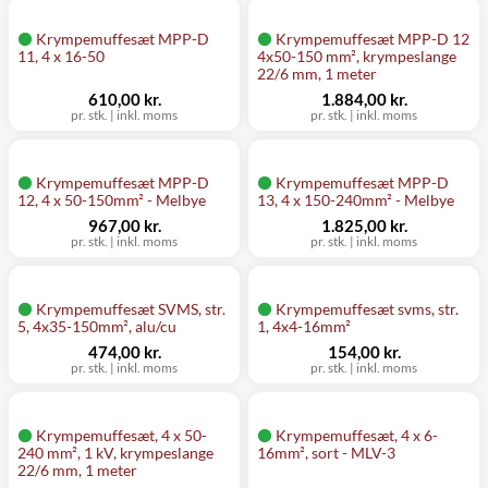
Krympemuffesæt MPP-D
Krympemuffesæt MPP-D 12
11, 4 x 16-50
4x50-150 mm², krympeslange
22/6 mm, 1 meter
610,00 kr.
1.884,00 kr.
pr. stk.
|
inkl. moms
pr. stk.
|
inkl. moms
Krympemuffesæt MPP-D
Krympemuffesæt MPP-D
12, 4 x 50-150mm² - Melbye
13, 4 x 150-240mm² - Melbye
967,00 kr.
1.825,00 kr.
pr. stk.
|
inkl. moms
pr. stk.
|
inkl. moms
Krympemuffesæt SVMS, str.
Krympemuffesæt svms, str.
5, 4x35-150mm², alu/cu
1, 4x4-16mm²
474,00 kr.
154,00 kr.
pr. stk.
|
inkl. moms
pr. stk.
|
inkl. moms
Krympemuffesæt, 4 x 50-
Krympemuffesæt, 4 x 6-
240 mm², 1 kV, krympeslange
16mm², sort - MLV-3
22/6 mm, 1 meter