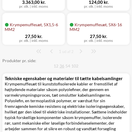
3.363,00 kr.
124,00 kr.
pr. stk.
|
inkl. moms
pr. stk.
|
inkl. moms
Krympemuffesæt, 5X1,5-6
Krympemuffesæt, 5X6-16
MM2
MM2
27,50 kr.
27,50 kr.
pr. stk.
|
inkl. moms
pr. stk.
|
inkl. moms
1
Side
ud af 2
Produkter pr. side:
12
36
54
102
Tekniske egenskaber og materialer til tætte kabelsamlinger
Krympemuffesæt til kunststofisolerede kabler er fremstillet af
højtydende materialer såsom polyolefiner, der gennem en
varmekrympningsproces, tæt omslutter kabelsamlingerne.
Polyolefin, en termoplastisk polymer, er værdsat for sin
fremragende kemiske resistens og elektriske isoleringsegenskaber,
hvilket gør den ideel til elektriske installationer. Sættene indeholder
typisk forskellige komponenter såsom krympemuffer, isolerende
rør, samt mekaniske eller løselige forbindelseselementer, der
arbejder sammen for at sikre en robust og vandtæt forsegling