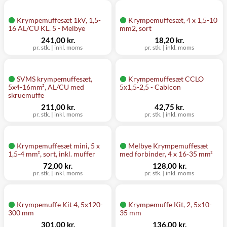
Krympemuffesæt 1kV, 1,5-
Krympemuffesæt, 4 x 1,5-10
16 AL/CU KL. 5 - Melbye
mm2, sort
241,00 kr.
18,20 kr.
pr. stk.
|
inkl. moms
pr. stk.
|
inkl. moms
SVMS krympemuffesæt,
Krympemuffesæt CCLO
5x4-16mm², AL/CU med
5x1,5-2,5 - Cabicon
skruemuffe
211,00 kr.
42,75 kr.
pr. stk.
|
inkl. moms
pr. stk.
|
inkl. moms
Krympemuffesæt mini, 5 x
Melbye Krympemuffesæt
1,5-4 mm², sort, inkl. muffer
med forbinder, 4 x 16-35 mm²
72,00 kr.
128,00 kr.
pr. stk.
|
inkl. moms
pr. stk.
|
inkl. moms
Krympemuffe Kit 4, 5x120-
Krympemuffe Kit, 2, 5x10-
300 mm
35 mm
301,00 kr.
136,00 kr.