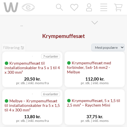
Mangler chatten?
Ret samtykke!
…
Krympemuffesæt
Filtrering
7 varianter
Krympemuffesæt med
Krympemuffesæt til
forbinder, 5x6-16 mm2 -
installationskabler fra 5 x 1 til 4
Melbye
x 300 mm²
20,50 kr.
112,00 kr.
pr. stk.
|
inkl. moms fra
pr. stk.
|
inkl. moms
6 varianter
Krympemuffesæt, 5 x 1,5 til
Melbye – Krympemuffesæt
2,5 mm² – Raychem Mini
til installationskabler fra 5 x 1,5
til 4 x 300 mm²
13,80 kr.
37,75 kr.
pr. stk.
|
inkl. moms fra
pr. stk.
|
inkl. moms