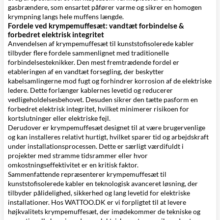
gasbrændere, som ensartet påfører varme og sikrer en homogen
krympning langs hele muffens længde.
Fordele ved krympemuffesæt: vandtæt forbindelse &
forbedret elektrisk integritet
Anvendelsen af krympemuffesæt til kunststofisolerede kabler
tilbyder flere fordele sammenlignet med traditionelle
forbindelsesteknikker. Den mest fremtrædende fordel er
etableringen af en vandtæt forsegling, der beskytter
kabelsamlingerne mod fugt og forhindrer korrosion af de elektriske
ledere. Dette forlænger kablernes levetid og reducerer
vedligeholdelsesbehovet. Desuden sikrer den tætte pasform en
forbedret elektrisk integritet, hvilket minimerer risikoen for
kortslutninger eller elektriske fejl.
Derudover er krympemuffesæt designet til at være brugervenlige
og kan installeres relativt hurtigt, hvilket sparer tid og arbejdskraft
under installationsprocessen. Dette er særligt værdifuldt i
projekter med stramme tidsrammer eller hvor
omkostningseffektivitet er en kritisk faktor.
Sammenfattende repræsenterer krympemuffesæt til
kunststofisolerede kabler en teknologisk avanceret løsning, der
tilbyder pålidelighed, sikkerhed og lang levetid for elektriske
installationer. Hos WATTOO.DK er vi forpligtet til at levere
højkvalitets krympemuffesæt, der imødekommer de tekniske og