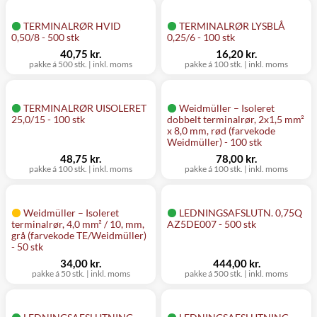
TERMINALRØR HVID
TERMINALRØR LYSBLÅ
0,50/8 - 500 stk
0,25/6 - 100 stk
40,75 kr.
16,20 kr.
pakke á 500 stk.
|
inkl. moms
pakke á 100 stk.
|
inkl. moms
TERMINALRØR UISOLERET
Weidmüller – Isoleret
25,0/15 - 100 stk
dobbelt terminalrør, 2x1,5 mm²
x 8,0 mm, rød (farvekode
Weidmüller) - 100 stk
48,75 kr.
78,00 kr.
pakke á 100 stk.
|
inkl. moms
pakke á 100 stk.
|
inkl. moms
Weidmüller – Isoleret
LEDNINGSAFSLUTN. 0,75Q
terminalrør, 4,0 mm² / 10, mm,
AZ5DE007 - 500 stk
grå (farvekode TE/Weidmüller)
- 50 stk
34,00 kr.
444,00 kr.
pakke á 50 stk.
|
inkl. moms
pakke á 500 stk.
|
inkl. moms