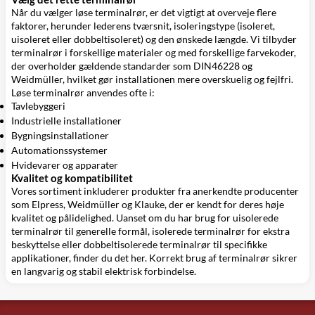
Når du vælger løse terminalrør, er det vigtigt at overveje flere
faktorer, herunder lederens tværsnit, isoleringstype (isoleret,
uisoleret eller dobbeltisoleret) og den ønskede længde. Vi tilbyder
terminalrør i forskellige materialer og med forskellige farvekoder,
der overholder gældende standarder som DIN46228 og
Weidmüller, hvilket gør installationen mere overskuelig og fejlfri.
Løse terminalrør anvendes ofte i:
Tavlebyggeri
Industrielle installationer
Bygningsinstallationer
Automationssystemer
Hvidevarer og apparater
Kvalitet og kompatibilitet
Vores sortiment inkluderer produkter fra anerkendte producenter
som Elpress, Weidmüller og Klauke, der er kendt for deres høje
kvalitet og pålidelighed. Uanset om du har brug for uisolerede
terminalrør til generelle formål, isolerede terminalrør for ekstra
beskyttelse eller dobbeltisolerede terminalrør til specifikke
applikationer, finder du det her. Korrekt brug af terminalrør sikrer
en langvarig og stabil elektrisk forbindelse.