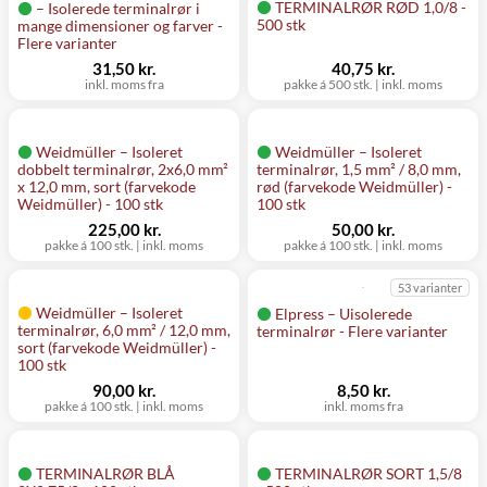
TERMINALRØR RØD 1,0/8 -
– Isolerede terminalrør i
500 stk
mange dimensioner og farver -
Flere varianter
31,50 kr.
40,75 kr.
inkl. moms fra
pakke á 500 stk.
|
inkl. moms
Weidmüller – Isoleret
Weidmüller – Isoleret
dobbelt terminalrør, 2x6,0 mm²
terminalrør, 1,5 mm² / 8,0 mm,
x 12,0 mm, sort (farvekode
rød (farvekode Weidmüller) -
Weidmüller) - 100 stk
100 stk
225,00 kr.
50,00 kr.
pakke á 100 stk.
|
inkl. moms
pakke á 100 stk.
|
inkl. moms
53 varianter
Weidmüller – Isoleret
Elpress – Uisolerede
terminalrør, 6,0 mm² / 12,0 mm,
terminalrør - Flere varianter
sort (farvekode Weidmüller) -
100 stk
90,00 kr.
8,50 kr.
pakke á 100 stk.
|
inkl. moms
inkl. moms fra
TERMINALRØR BLÅ
TERMINALRØR SORT 1,5/8