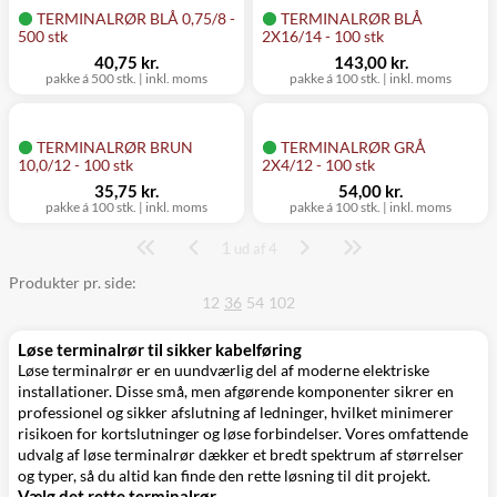
TERMINALRØR BLÅ 0,75/8 -
TERMINALRØR BLÅ
500 stk
2X16/14 - 100 stk
40,75 kr.
143,00 kr.
pakke á 500 stk.
|
inkl. moms
pakke á 100 stk.
|
inkl. moms
TERMINALRØR BRUN
TERMINALRØR GRÅ
10,0/12 - 100 stk
2X4/12 - 100 stk
35,75 kr.
54,00 kr.
pakke á 100 stk.
|
inkl. moms
pakke á 100 stk.
|
inkl. moms
1
Side
ud af 4
Produkter pr. side:
12
36
54
102
Løse terminalrør til sikker kabelføring
Løse terminalrør er en uundværlig del af moderne elektriske
installationer. Disse små, men afgørende komponenter sikrer en
professionel og sikker afslutning af ledninger, hvilket minimerer
risikoen for kortslutninger og løse forbindelser. Vores omfattende
udvalg af løse terminalrør dækker et bredt spektrum af størrelser
og typer, så du altid kan finde den rette løsning til dit projekt.
Vælg det rette terminalrør