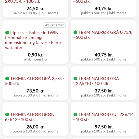
2X0,75/8 - 100 stk
- 500 stk
24,50 kr.
40,75 kr.
pakke á 100 stk.
|
inkl. moms
pakke á 500 stk.
|
inkl. moms
42 varianter
TERMINALRØR GRÅ 0,75/8
Elpress – Isolerede TWIN
- 500 stk
terminalrør i mange
dimensioner og farver - Flere
varianter
0,90 kr.
40,75 kr.
inkl. moms fra
pakke á 500 stk.
|
inkl. moms
TERMINALRØR GRÅ 2,5/8 -
TERMINALRØR GRÅ
500 stk
2X2,5/10 - 100 stk
73,50 kr.
37,50 kr.
pakke á 500 stk.
|
inkl. moms
pakke á 100 stk.
|
inkl. moms
TERMINALRØR GRØN
TERMINALRØR GUL 2X6/14
6,0/12 - 100 stk
- 100 stk
26,00 kr.
97,50 kr.
pakke á 100 stk.
|
inkl. moms
pakke á 100 stk.
|
inkl. moms