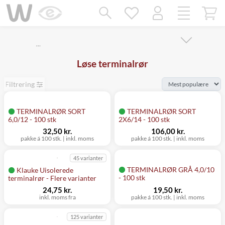
Mangler chatten?
Ret samtykke!
…
Løse terminalrør
Filtrering
TERMINALRØR SORT
TERMINALRØR SORT
6,0/12 - 100 stk
2X6/14 - 100 stk
32,50 kr.
106,00 kr.
pakke á 100 stk.
|
inkl. moms
pakke á 100 stk.
|
inkl. moms
45 varianter
TERMINALRØR GRÅ 4,0/10
Klauke Uisolerede
- 100 stk
terminalrør - Flere varianter
24,75 kr.
19,50 kr.
inkl. moms fra
pakke á 100 stk.
|
inkl. moms
125 varianter