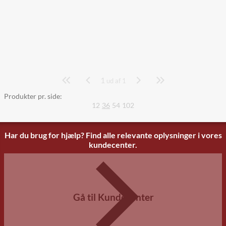
1
Side
ud af 1
Produkter pr. side:
12
36
54
102
Har du brug for hjælp? Find alle relevante oplysninger i vores
kundecenter.
Gå til Kundecenter