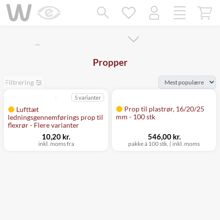
Mangler chatten?
Ret samtykke!
…
Propper
Filtrering
5 varianter
Prop til plastrør, 16/20/25
Lufttæt
mm - 100 stk
ledningsgennemførings prop til
flexrør - Flere varianter
10,20 kr.
546,00 kr.
inkl. moms fra
pakke á 100 stk.
|
inkl. moms