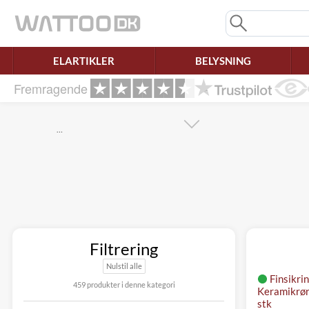
Mangler chatten?
Ret samtykke!
ELARTIKLER
BELYSNING
Fremragende
…
Filtrering
Nulstil alle
Finsikri
459 produkter i denne kategori
Keramikrør
stk