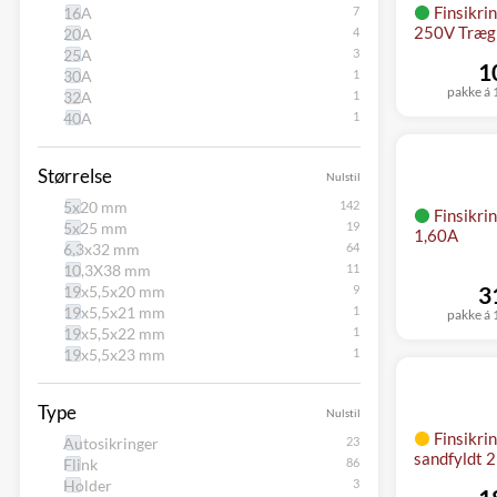
Finsikri
16A
250V Træg 
20A
25A
1
30A
pakke á 1
32A
40A
Størrelse
Nulstil
5x20 mm
Finsikr
5x25 mm
1,60A
6,3x32 mm
10,3X38 mm
3
19x5,5x20 mm
19x5,5x21 mm
pakke á 1
19x5,5x22 mm
19x5,5x23 mm
Type
Nulstil
Finsikri
Autosikringer
sandfyldt 
Flink
Holder