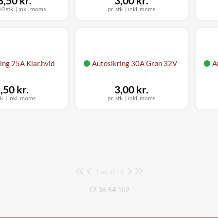
8,50 kr.
3,00 kr.
0 stk.
|
inkl. moms
pr. stk.
|
inkl. moms
ing 25A Klar.hvid
Autosikring 30A Grøn 32V
A
,50 kr.
3,00 kr.
tk.
|
inkl. moms
pr. stk.
|
inkl. moms
1
Side
ud af 13
12
36
54
102