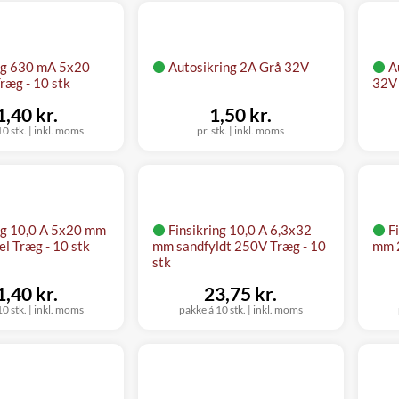
ing 630 mA 5x20
Autosikring 2A Grå 32V
A
æg - 10 stk
32V
1,40 kr.
1,50 kr.
0 stk.
|
inkl. moms
pr. stk.
|
inkl. moms
ng 10,0 A 5x20 mm
Finsikring 10,0 A 6,3x32
F
l Træg - 10 stk
mm sandfyldt 250V Træg - 10
mm 2
stk
1,40 kr.
23,75 kr.
0 stk.
|
inkl. moms
pakke á 10 stk.
|
inkl. moms