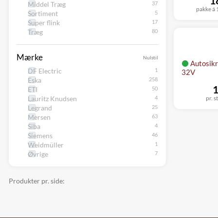
1
Middel Træg
pakke á 1
Sortiment
Super flink
Træg
Mærke
Nulstil
Autosikr
DF Electric
32V
Eska
1
ETI
Lauritz Knudsen
pr. s
Legrand
Mersen
Siba
Siemens
Weidmüller
Øvrige
Produkter pr. side: