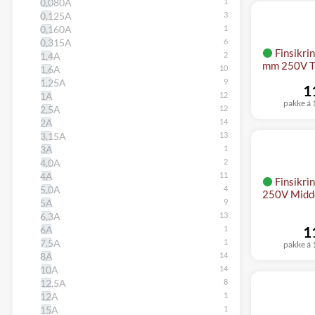
0,080A
0,125A
0,160A
0,315A
Finsikr
1,4A
mm 250V Tr
1,6A
1,25A
1
1A
pakke á 1
2,5A
2A
3,15A
3A
4,0A
4A
Finsikri
5,0A
250V Midde
5A
6,3A
1
6A
7,5A
pakke á 1
8A
10A
12,5A
12A
15A