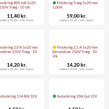
insikring 800 mA 5x20
Finsikring Træg 5x20 mm
50V Træg - 10 stk
1,00A
11,40 kr.
59,00 kr.
pakke á 10 stk.
|
inkl. moms
pakke á 10 stk.
|
inkl. moms
insikring 2,0 A 5x20 mm
Finsikring 2,5 A 5x20 mm
mikrør 250V Træg - 10
Keramikrør 250V Træg - 10
stk
14,20 kr.
14,20 kr.
pakke á 10 stk.
|
inkl. moms
pakke á 10 stk.
|
inkl. moms
utosikring 15A Blå 32V
Autosikring 20A Gul 32V