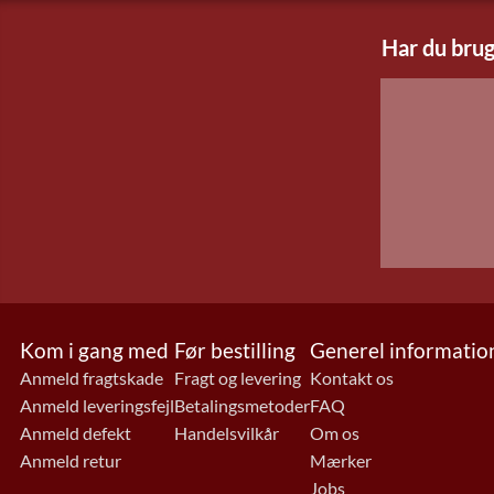
Har du brug
Kom i gang med
Før bestilling
Generel informatio
Anmeld fragtskade
Fragt og levering
Kontakt os
Anmeld leveringsfejl
Betalingsmetoder
FAQ
Anmeld defekt
Handelsvilkår
Om os
Anmeld retur
Mærker
Jobs