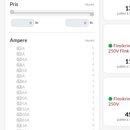
Pris
Nulstil
1
pakke á 1
kr.
kr.
Ampere
Nulstil
Finsikri
0,1A
250V Flink 
0,2A
0,04A
1
0,4A
pakke á 1
0,05A
0,5A
0,08A
0,8A
0,16A
0,20A
Finsikri
0,25A
250V
0,032A
4
0,050A
pakke á 1
0,063A
0,63A