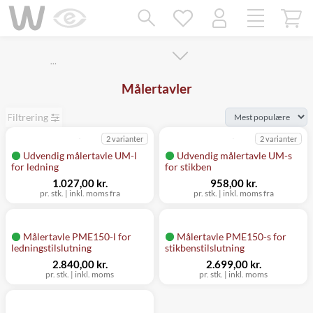
Mangler chatten?
Ret samtykke!
…
Målertavler
Filtrering
2 varianter
2 varianter
Udvendig målertavle UM-l
Udvendig målertavle UM-s
for ledning
for stikben
1.027,00 kr.
958,00 kr.
pr. stk.
|
inkl. moms fra
pr. stk.
|
inkl. moms fra
Målertavle PME150-l for
Målertavle PME150-s for
ledningstilslutning
stikbenstilslutning
2.840,00 kr.
2.699,00 kr.
pr. stk.
|
inkl. moms
pr. stk.
|
inkl. moms