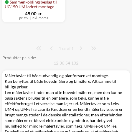
Sammenkoblingsbeslag til
UG150.UM lodret montage
49,00 kr.
pr. stk.
|
inkl. moms
1
Side
ud af 1
Produkter pr. side:
12
36
54
102
Målertavler til både udvendig og planforsænket montage.
Kan benyttes til både hovedmålere og bimålere. Alt samme til
billige priser.
I en målertavler finder man ofte hovedelmåleren, men den kunne
også sagtens bruges til en bimålere, som f.eks. kunne måle
effektforbruget i et værelse man lejer ud. Målertavler som f.eks.
UM-l og UM-s fra Lauritz Knudsen er en kendt målertavle, som er
brugt mange steder i de danske elinstallationer, men efterhånden
som målerne er blevet elektroniske og mindre, har det givet
mulighed for mindre målertavler, som f.eks. UMs-ie og UMl-ie.
Forskellen på et målerskab og en målertavle er, at et målerskab