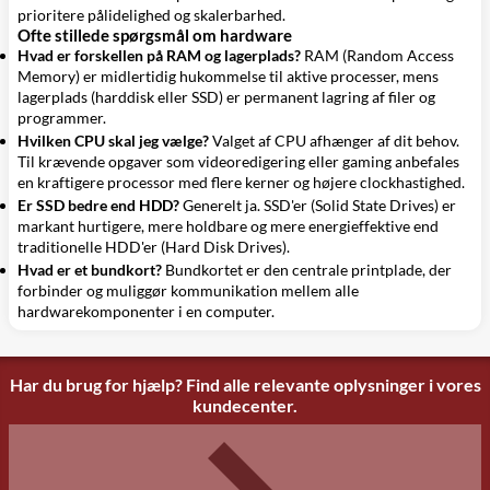
prioritere pålidelighed og skalerbarhed.
Ofte stillede spørgsmål om hardware
Hvad er forskellen på RAM og lagerplads?
RAM (Random Access
Memory) er midlertidig hukommelse til aktive processer, mens
lagerplads (harddisk eller SSD) er permanent lagring af filer og
programmer.
Hvilken CPU skal jeg vælge?
Valget af CPU afhænger af dit behov.
Til krævende opgaver som videoredigering eller gaming anbefales
en kraftigere processor med flere kerner og højere clockhastighed.
Er SSD bedre end HDD?
Generelt ja. SSD'er (Solid State Drives) er
markant hurtigere, mere holdbare og mere energieffektive end
traditionelle HDD'er (Hard Disk Drives).
Hvad er et bundkort?
Bundkortet er den centrale printplade, der
forbinder og muliggør kommunikation mellem alle
hardwarekomponenter i en computer.
Har du brug for hjælp? Find alle relevante oplysninger i vores
kundecenter.