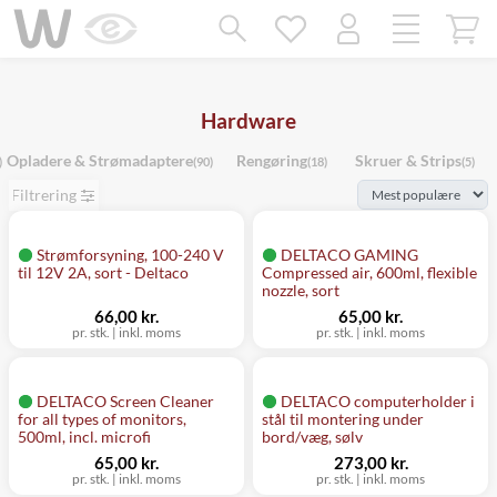
Mangler chatten?
Ret samtykke!
Hardware
Opladere & Strømadaptere
Rengøring
Skruer & Strips
)
(90)
(18)
(5)
Filtrering
Strømforsyning, 100-240 V
DELTACO GAMING
til 12V 2A, sort - Deltaco
Compressed air, 600ml, flexible
nozzle, sort
66,00 kr.
65,00 kr.
pr. stk.
|
inkl. moms
pr. stk.
|
inkl. moms
DELTACO Screen Cleaner
DELTACO computerholder i
for all types of monitors,
stål til montering under
500ml, incl. microfi
bord/væg, sølv
65,00 kr.
273,00 kr.
pr. stk.
|
inkl. moms
pr. stk.
|
inkl. moms