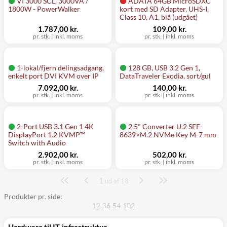
VI 3000 SCL, 3000VA /
ADATA 64GB MicroSDXC
1800W - PowerWalker
kort med SD Adapter, UHS-I,
Class 10, A1, blå (udgået)
1.787,00 kr.
109,00 kr.
pr. stk.
|
inkl. moms
pr. stk.
|
inkl. moms
1-lokal/fjern delingsadgang,
128 GB, USB 3.2 Gen 1,
enkelt port DVI KVM over IP
DataTraveler Exodia, sort/gul
7.092,00 kr.
140,00 kr.
pr. stk.
|
inkl. moms
pr. stk.
|
inkl. moms
2-Port USB 3.1 Gen 1 4K
2.5" Converter U.2 SFF-
DisplayPort 1.2 KVMP™
8639>M.2 NVMe Key M-7 mm
Switch with Audio
2.902,00 kr.
502,00 kr.
pr. stk.
|
inkl. moms
pr. stk.
|
inkl. moms
1
Side
ud af 18
Produkter pr. side:
12
36
54
102