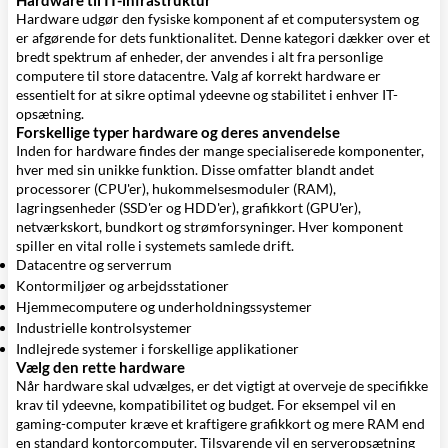
Hardware til IT-infrastruktur
Hardware udgør den fysiske komponent af et computersystem og
er afgørende for dets funktionalitet. Denne kategori dækker over et
bredt spektrum af enheder, der anvendes i alt fra personlige
computere til store datacentre. Valg af korrekt hardware er
essentielt for at sikre optimal ydeevne og stabilitet i enhver IT-
opsætning.
Forskellige typer hardware og deres anvendelse
Inden for hardware findes der mange specialiserede komponenter,
hver med sin unikke funktion. Disse omfatter blandt andet
processorer (CPU'er), hukommelsesmoduler (RAM),
lagringsenheder (SSD'er og HDD'er), grafikkort (GPU'er),
netværkskort, bundkort og strømforsyninger. Hver komponent
spiller en vital rolle i systemets samlede drift.
Datacentre og serverrum
Kontormiljøer og arbejdsstationer
Hjemmecomputere og underholdningssystemer
Industrielle kontrolsystemer
Indlejrede systemer i forskellige applikationer
Vælg den rette hardware
Når hardware skal udvælges, er det vigtigt at overveje de specifikke
krav til ydeevne, kompatibilitet og budget. For eksempel vil en
gaming-computer kræve et kraftigere grafikkort og mere RAM end
en standard kontorcomputer. Tilsvarende vil en serveropsætning