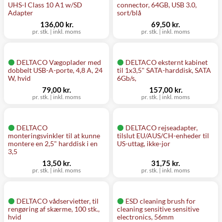
UHS-I Class 10 A1 w/SD
connector, 64GB, USB 3.0,
Adapter
sort/blå
136,00 kr.
69,50 kr.
pr. stk.
|
inkl. moms
pr. stk.
|
inkl. moms
DELTACO Vægoplader med
DELTACO eksternt kabinet
dobbelt USB-A-porte, 4,8 A, 24
til 1x3,5" SATA-harddisk, SATA
W, hvid
6Gb/s,
79,00 kr.
157,00 kr.
pr. stk.
|
inkl. moms
pr. stk.
|
inkl. moms
DELTACO
DELTACO rejseadapter,
monteringsvinkler til at kunne
tilslut EU/AUS/CH-enheder til
montere en 2,5" harddisk i en
US-uttag, ikke-jor
3,5
13,50 kr.
31,75 kr.
pr. stk.
|
inkl. moms
pr. stk.
|
inkl. moms
DELTACO vådservietter, til
ESD cleaning brush for
rengøring af skærme, 100 stk.,
cleaning sensitive sensitive
hvid
electronics, 56mm