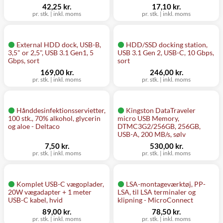
42,25 kr.
17,10 kr.
pr. stk.
|
inkl. moms
pr. stk.
|
inkl. moms
External HDD dock, USB-B,
HDD/SSD docking station,
3,5" or 2,5", USB 3.1 Gen1, 5
USB 3.1 Gen 2, USB-C, 10 Gbps,
Gbps, sort
sort
169,00 kr.
246,00 kr.
pr. stk.
|
inkl. moms
pr. stk.
|
inkl. moms
Hånddesinfektionsservietter,
Kingston DataTraveler
100 stk., 70% alkohol, glycerin
micro USB Memory,
og aloe - Deltaco
DTMC3G2/256GB, 256GB,
USB-A, 200 MB/s, sølv
7,50 kr.
530,00 kr.
pr. stk.
|
inkl. moms
pr. stk.
|
inkl. moms
Komplet USB-C vægoplader,
LSA-montageværktøj, PP-
20W vægadapter + 1 meter
LSA, til LSA terminaler og
USB-C kabel, hvid
klipning - MicroConnect
89,00 kr.
78,50 kr.
pr. stk.
|
inkl. moms
pr. stk.
|
inkl. moms