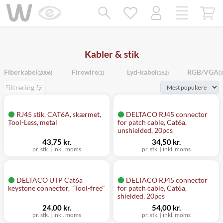
Mangler chatten?
Ret samtykke!
Kabler & stik
Fiberkabel
Firewire
Lyd-kabel
RGB/VGA
(2006)
(1)
(162)
(3
Filtrering
RJ45 stik, CAT6A, skærmet,
DELTACO RJ45 connector
Tool-Less, metal
for patch cable, Cat6a,
unshielded, 20pcs
43,75 kr.
34,50 kr.
pr. stk.
|
inkl. moms
pr. stk.
|
inkl. moms
DELTACO UTP Cat6a
DELTACO RJ45 connector
keystone connector, "Tool-free"
for patch cable, Cat6a,
shielded, 20pcs
24,00 kr.
54,00 kr.
pr. stk.
|
inkl. moms
pr. stk.
|
inkl. moms