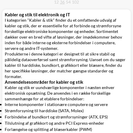
12
36
54
102
Kabler og stik til elektronik og IT
I kategorien "Kabler & stik" finder du et omfattende udvalg af
kabler og stik, der er essentielle for at forbinde og strømforsyne
forskellige elektroniske komponenter og enheder. Sortimentet
dækker over en bred vifte af løsninger, der imødekommer behov
inden for både interne og eksterne forbindelser i computere,
servere og andre IT-systemer.
Produkterne i denne kategori er designet til at sikre stabil og
pålidelig dataoverførsel samt strømforsyning. Uanset om du søger
kabler til harddiske, bundkort, grafikkort eller blæsere, finder du
her specifikke løsninger, der matcher gængse standarder og
formater.
Anvendelsesområder for kabler og stik
Kabler og stik er uundværlige komponenter i næsten enhver
elektronisk opsætning. De anvendes i en række forskellige
sammenhænge for at etablere forbindelser:
Interne komponenter i stationære computere og servere
Strømforsyning til harddiske (SATA, Molex)
Forbindelse af bundkort og strømforsyninger (ATX, EPS)
Tilslutning af grafikkort og andre PCI Express-enheder
Forlængelse og splitting af blæserkabler (PWM)