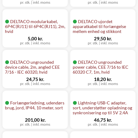
pr. stk.
|
inkl. moms
pr. stk.
|
inkl. moms
DELTACO modularkabel,
DELTACO ujordet
6P4C(RJ11) til 6P4C(RJ11), 2m,
apparatkabel til forlængelse
hvid
mellem enhed og stikkont
5,00 kr.
29,50 kr.
pr. stk.
|
inkl. moms
pr. stk.
|
inkl. moms
DELTACO ungrounded
DELTACO ungrounded
device cable, 2m, angled CEE
power cable, CEE 7/16 to IEC
7/16 - IEC 60320, hvid
60320 C7, 1m, hvid
24,75 kr.
18,20 kr.
pr. stk.
|
inkl. moms
pr. stk.
|
inkl. moms
Forlængerledning, udendørs
Lightning-USB-C adapter,
brug, jord, IP44, 10 meter, sort
sort, understøtter opladning og
synkronisering op til 5V 2.4A
201,00 kr.
46,75 kr.
pr. stk.
|
inkl. moms
pr. stk.
|
inkl. moms