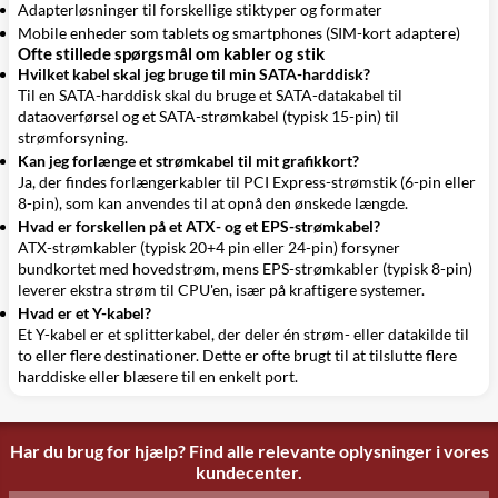
Adapterløsninger til forskellige stiktyper og formater
Mobile enheder som tablets og smartphones (SIM-kort adaptere)
Ofte stillede spørgsmål om kabler og stik
Hvilket kabel skal jeg bruge til min SATA-harddisk?
Til en SATA-harddisk skal du bruge et SATA-datakabel til
dataoverførsel og et SATA-strømkabel (typisk 15-pin) til
strømforsyning.
Kan jeg forlænge et strømkabel til mit grafikkort?
Ja, der findes forlængerkabler til PCI Express-strømstik (6-pin eller
8-pin), som kan anvendes til at opnå den ønskede længde.
Hvad er forskellen på et ATX- og et EPS-strømkabel?
ATX-strømkabler (typisk 20+4 pin eller 24-pin) forsyner
bundkortet med hovedstrøm, mens EPS-strømkabler (typisk 8-pin)
leverer ekstra strøm til CPU'en, især på kraftigere systemer.
Hvad er et Y-kabel?
Et Y-kabel er et splitterkabel, der deler én strøm- eller datakilde til
to eller flere destinationer. Dette er ofte brugt til at tilslutte flere
harddiske eller blæsere til en enkelt port.
Har du brug for hjælp? Find alle relevante oplysninger i vores
kundecenter.