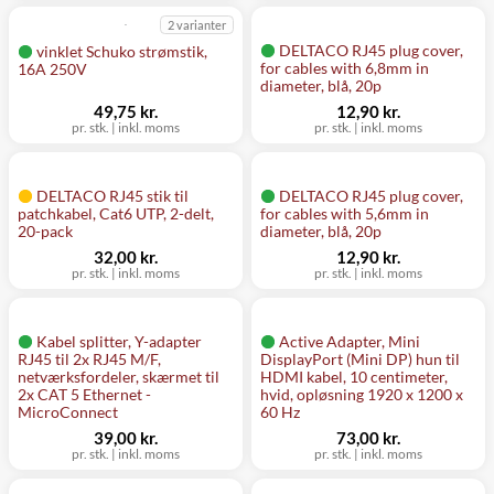
2 varianter
DELTACO RJ45 plug cover,
vinklet Schuko strømstik,
for cables with 6,8mm in
16A 250V
diameter, blå, 20p
49,75 kr.
12,90 kr.
pr. stk.
|
inkl. moms
pr. stk.
|
inkl. moms
DELTACO RJ45 stik til
DELTACO RJ45 plug cover,
patchkabel, Cat6 UTP, 2-delt,
for cables with 5,6mm in
20-pack
diameter, blå, 20p
32,00 kr.
12,90 kr.
pr. stk.
|
inkl. moms
pr. stk.
|
inkl. moms
Kabel splitter, Y-adapter
Active Adapter, Mini
RJ45 til 2x RJ45 M/F,
DisplayPort (Mini DP) hun til
netværksfordeler, skærmet til
HDMI kabel, 10 centimeter,
2x CAT 5 Ethernet -
hvid, opløsning 1920 x 1200 x
MicroConnect
60 Hz
39,00 kr.
73,00 kr.
pr. stk.
|
inkl. moms
pr. stk.
|
inkl. moms