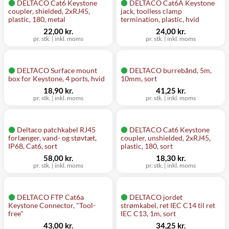
DELTACO Cat6 Keystone
DELTACO Cat6A Keystone
coupler, shielded, 2xRJ45,
jack, toolless clamp
plastic, 180, metal
termination, plastic, hvid
22,00 kr.
24,00 kr.
pr. stk.
|
inkl. moms
pr. stk.
|
inkl. moms
DELTACO Surface mount
DELTACO burrebånd, 5m,
box for Keystone, 4 ports, hvid
10mm, sort
18,90 kr.
41,25 kr.
pr. stk.
|
inkl. moms
pr. stk.
|
inkl. moms
Deltaco patchkabel RJ45
DELTACO Cat6 Keystone
forlænger, vand- og støvtæt,
coupler, unshielded, 2xRJ45,
IP68, Cat6, sort
plastic, 180, sort
58,00 kr.
18,30 kr.
pr. stk.
|
inkl. moms
pr. stk.
|
inkl. moms
DELTACO FTP Cat6a
DELTACO jordet
Keystone Connector, "Tool-
strømkabel, ret IEC C14 til ret
free"
IEC C13, 1m, sort
43,00 kr.
34,25 kr.