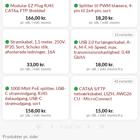
Modular EZ Plug RJ45
Splitter til PWM blæsere, 4-
CAT6a, FTP Shielded
pin til 2x4-pin, sort
166,00 kr.
18,20 kr.
pr. stk.
|
inkl. moms
pr. stk.
|
inkl. moms
13 varianter
Strømkabel, 1,5 meter, 250V,
USB 2.0 forlængerkabel, A-
IP20, Sort, Schuko stik,
A, M-F, Hi-Speed, max.
afisolerede ledninger, 16A
transmissionshastighed: 0.48
Gbit/s
33,00 kr.
18,00 kr.
pr. stk.
|
inkl. moms
pr. stk.
|
inkl. moms fra
42 varianter
1000 Mbit PoE splitter, USB-
CAT6A S/FTP
C strømindgang, RJ45
netværkskabel, LSZH, AWG26
dataudgang, USB-C
CU - MicroConnect
strømudgang, sort
158,00 kr.
15,00 kr.
pr. stk.
|
inkl. moms
pr. stk.
|
inkl. moms fra
1
Side
ud af 116
Produkter pr. side: