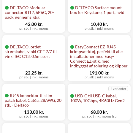
DELTACO Modular
DELTACO Surface mount
connector RJ12, 6P6C, 20-
box for Keystone, 1 port, hvid
pack, gennemsigtig
42,00 kr.
10,40 kr.
pr. stk.
|
inkl. moms
pr. stk.
|
inkl. moms
DELTACO jordet
EasyConnect EZ-RJ45
strømkabel, vinkl CEE 7/7 til
krimpværktøj, perfekt til alle
vinkl IEC C13, 0.5m, sort
installationer med Easy-
Connect EZ-stik, med
indbygget afisolering og klipper
22,25 kr.
191,00 kr.
pr. stk.
|
inkl. moms
pr. stk.
|
inkl. moms
4 varianter
RJ45 konnektor til slim
USB-C til USB-C kabel,
patch kabel, Cat6a, 28AWG, 20
100W, 10Gbps, 4K60Hz Gen2
stk. - Deltaco
133,00 kr.
68,00 kr.
pr. stk.
|
inkl. moms
pr. stk.
|
inkl. moms fra